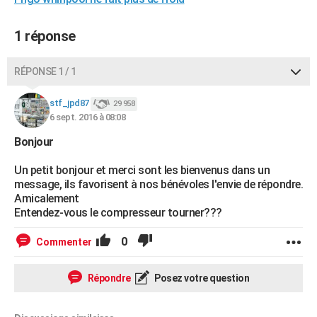
City break
Voyage de noces
Climat
Destinations
Voyage nature
Forum
+
PHOTO
1 réponse
GUIDES D'ACHAT
RÉPONSE 1 / 1
BONS PLANS
CARTE DE VOEUX
stf_jpd87
29 958
6 sept. 2016 à 08:08
Carte Bonne année
Carte Pâques
Carte de Noël
Carte Saint-Valentin
Carte d'anniversaire
DICTIONNAIRE
Bonjour
Biographies
Expressions
Dictionnaire
Citations
Proverbes
PROGRAMME TV
Un petit bonjour et merci sont les bienvenus dans un
message, ils favorisent à nos bénévoles l'envie de répondre.
COPAINS D'AVANT
Amicalement
Entendez-vous le compresseur tourner???
Se connecter
Collèges
Universités
Service militaire
S'inscrire
Lycées
Primaires
Entreprises
Avis de recherche
AVIS DE DÉCÈS
0
Commenter
FORUM
Lifestyle
Sport
Television
Cinema
Bricolage
Culture
Auto
Voyage
Répondre
Posez votre question