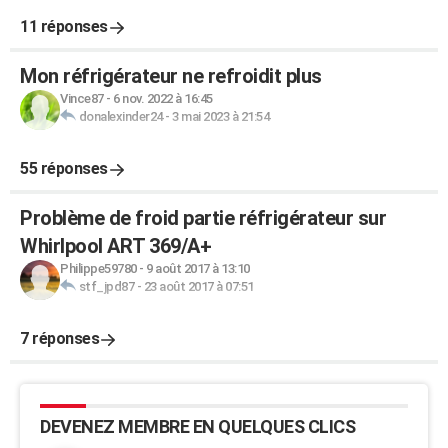
11 réponses
Mon réfrigérateur ne refroidit plus
Vince87
-
6 nov. 2022 à 16:45
donalexinder24
-
3 mai 2023 à 21:54
55 réponses
Problème de froid partie réfrigérateur sur
Whirlpool ART 369/A+
Philippe59780
-
9 août 2017 à 13:10
stf_jpd87
-
23 août 2017 à 07:51
7 réponses
DEVENEZ MEMBRE EN QUELQUES CLICS