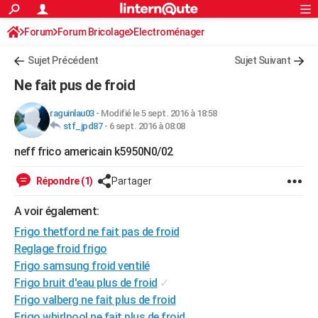
ACTUALITÉS
Forum
Forum Bricolage
Connexion
Electroménager
S'inscrire
Rechercher
Société
Education
Villes
Politique
Faits Divers
Monde
+
SPORT
Sujet Précédent
Sujet Suivant
Football
Cyclisme
Forum
Coupe du monde 2026
Tennis
Rugby
CULTURE
Ne fait pus de froid
TNT
Cinéma
Musique
Programme TV
Streaming
Sorties cinéma
+
FINANCE
raguinlau03
-
Modifié le 5 sept. 2016 à 18:58
stf_jpd87
-
6 sept. 2016 à 08:08
Impôts
Immobilier
Banque
Crédit
Retraite
Epargne
Risques naturels par ville
Assurance
AUTO
neff frico americain k5950N0/02
Réserver un essai
Berlines
Forum auto
Essais
Citadines
SUV
+
HIGH-TECH
Répondre (1)
Partager
Meilleur smartphone
Ordinateurs
Guide high-tech
Mobiles
Internet
Jeux vidéo
+
BRICOLAGE
A voir également:
Aménagement intérieur
Cuisine
Jardinage
+
Forum
Extérieur
Salle de bains
Rangement
WEEK-END
Frigo thetford ne fait pas de froid
Escapades
Expositions
Week-end nature
Guides de France
Patrimoine
Musées
+
Reglage froid frigo
LIFESTYLE
Frigo samsung froid ventilé
Bien-être
Mode
+
Art de vivre
Loisirs
Modes de vie
SANTE
Frigo bruit d'eau plus de froid
✓
Frigo valberg ne fait plus de froid
Guide de la santé
Médicaments
+
Alimentation
Maladies
Sommeil
VOYAGE
Frigo whirlpool ne fait plus de froid