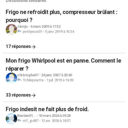
Discussions similaires
Frigo ne refroidit plus, compresseur brûlant :
pourquoi ?
clemjs
-
4 mars 2009 à 17:52
petitjesus01
-
5 janv. 2019 à 15:34
17 réponses
Mon frigo Whirlpool est en panne. Comment le
réparer ?
christophe07
-
24 janv. 2007 à 20:40
Tchikipinette
-
1 juil. 2019 à 16:09
33 réponses
Frigo indesit ne fait plus de froid.
Bastien01...
-
10 mars 2024 à 09:28
stf_jpd87
-
12 avr. 2026 à 18:57