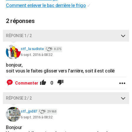
Comment enlever le bac derrière le frigo
✓
City break
Voyage de noces
Climat
Destinations
Voyage nature
Forum
+
PHOTO
GUIDES D'ACHAT
2 réponses
BONS PLANS
RÉPONSE 1 / 2
CARTE DE VOEUX
stf_la sudiste
8 275
Carte Bonne année
Carte Pâques
Carte de Noël
Carte Saint-Valentin
Carte d'anniversaire
DICTIONNAIRE
6 sept. 2016 à 08:32
bonjour,
Biographies
Expressions
Dictionnaire
Citations
Proverbes
PROGRAMME TV
soit vous le faites glisser vers l'arrière, soit il est collé
COPAINS D'AVANT
0
Commenter
Se connecter
Collèges
Universités
Service militaire
S'inscrire
Lycées
Primaires
Entreprises
Avis de recherche
AVIS DE DÉCÈS
RÉPONSE 2 / 2
FORUM
stf_jpd87
29 968
Lifestyle
Sport
Television
Cinema
Bricolage
Culture
Auto
Voyage
6 sept. 2016 à 08:32
Bonjour