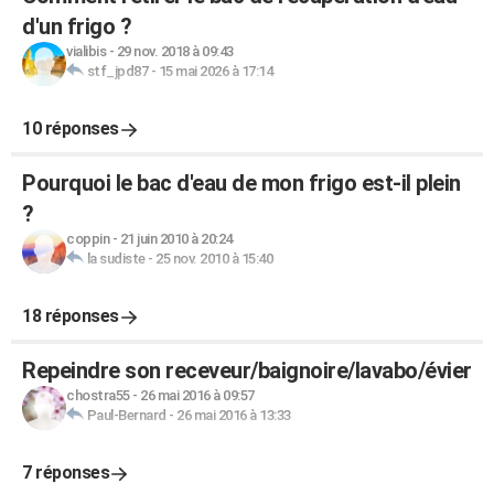
d'un frigo ?
vialibis
-
29 nov. 2018 à 09:43
stf_jpd87
-
15 mai 2026 à 17:14
10 réponses
Pourquoi le bac d'eau de mon frigo est-il plein
?
coppin
-
21 juin 2010 à 20:24
la sudiste
-
25 nov. 2010 à 15:40
18 réponses
Repeindre son receveur/baignoire/lavabo/évier
chostra55
-
26 mai 2016 à 09:57
Paul-Bernard
-
26 mai 2016 à 13:33
7 réponses