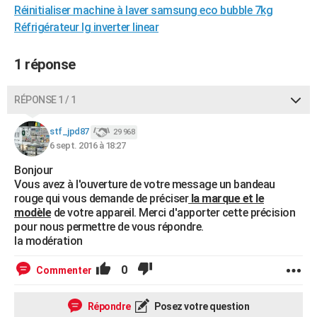
Réinitialiser machine à laver samsung eco bubble 7kg
City break
Voyage de noces
Climat
Destinations
Voyage nature
Forum
+
PHOTO
Réfrigérateur lg inverter linear
GUIDES D'ACHAT
1 réponse
BONS PLANS
RÉPONSE 1 / 1
CARTE DE VOEUX
Carte Bonne année
Carte Pâques
Carte de Noël
Carte Saint-Valentin
Carte d'anniversaire
DICTIONNAIRE
stf_jpd87
29 968
6 sept. 2016 à 18:27
Biographies
Expressions
Dictionnaire
Citations
Proverbes
PROGRAMME TV
Bonjour
Vous avez à l'ouverture de votre message un bandeau
COPAINS D'AVANT
rouge qui vous demande de préciser
la marque et le
modèle
de votre appareil. Merci d'apporter cette précision
Se connecter
Collèges
Universités
Service militaire
S'inscrire
Lycées
Primaires
Entreprises
Avis de recherche
AVIS DE DÉCÈS
pour nous permettre de vous répondre.
la modération
FORUM
0
Commenter
Lifestyle
Sport
Television
Cinema
Bricolage
Culture
Auto
Voyage
Répondre
Posez votre question