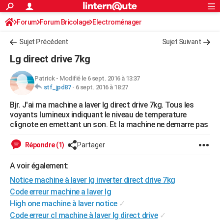
ACTUALITÉS
Forum
Forum Bricolage
Connexion
Electroménager
S'inscrire
Rechercher
Société
Education
Villes
Politique
Faits Divers
Monde
+
SPORT
Sujet Précédent
Sujet Suivant
Football
Cyclisme
Forum
Coupe du monde 2026
Tennis
Rugby
CULTURE
Lg direct drive 7kg
TNT
Cinéma
Musique
Programme TV
Streaming
Sorties cinéma
+
FINANCE
Patrick
-
Modifié le 6 sept. 2016 à 13:37
stf_jpd87
-
6 sept. 2016 à 18:27
Impôts
Immobilier
Banque
Crédit
Retraite
Epargne
Risques naturels par ville
Assurance
AUTO
Bjr. J'ai ma machine a laver lg direct drive 7kg. Tous les
Réserver un essai
Berlines
Forum auto
Essais
Citadines
SUV
+
HIGH-TECH
voyants lumineux indiquant le niveau de temperature
clignote en emettant un son. Et la machine ne demarre pas
Meilleur smartphone
Ordinateurs
Guide high-tech
Mobiles
Internet
Jeux vidéo
+
BRICOLAGE
Répondre (1)
Partager
Aménagement intérieur
Cuisine
Jardinage
+
Forum
Extérieur
Salle de bains
Rangement
WEEK-END
A voir également:
Escapades
Expositions
Week-end nature
Guides de France
Patrimoine
Musées
+
LIFESTYLE
Notice machine à laver lg inverter direct drive 7kg
Bien-être
Mode
+
Art de vivre
Loisirs
Modes de vie
Code erreur machine a laver lg
SANTE
High one machine à laver notice
✓
Guide de la santé
Médicaments
+
Alimentation
Maladies
Sommeil
VOYAGE
Code erreur cl machine à laver lg direct drive
✓