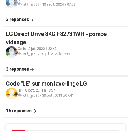
stf_jpd87
-
10 sept. 2024 à 07:52
3 réponses
LG Direct Drive 8KG F82731WH - pompe
vidange
Colin
-
3 juil. 2022 à 22:48
stf_jpd87
-
5 juil. 2022 à 06:11
3 réponses
Code "LE" sur mon lave-linge LG
lili
-
18 oct. 2011 à 13:57
stf_jpd87
-
30 oct. 2018 à 07:41
16 réponses