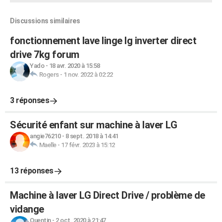
Discussions similaires
fonctionnement lave linge lg inverter direct
drive 7kg forum
Yado
-
18 avr. 2020 à 15:58
Rogers
-
1 nov. 2022 à 02:22
3 réponses
Sécurité enfant sur machine à laver LG
angie76210
-
8 sept. 2018 à 14:41
Maelle
-
17 févr. 2023 à 15:12
13 réponses
Machine à laver LG Direct Drive / problème de
vidange
Quentin
-
2 oct. 2020 à 21:47