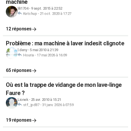
machine
lili1704
-
9 sept. 2015 à 22:52
Ketchup
-
21 oct. 2020 à 17:27
12 réponses
Problème : ma machine à laver indesit clignote
l.deny
-
5 mai 2010 à 21:39
Houria
-
17 mai 2026 à 16:09
65 réponses
Où est la trappe de vidange de mon lave-linge
Faure ?
Lionek
-
25 avr. 2010 à 15:21
stf_jpd87
-
31 janv. 2026 à 07:59
19 réponses