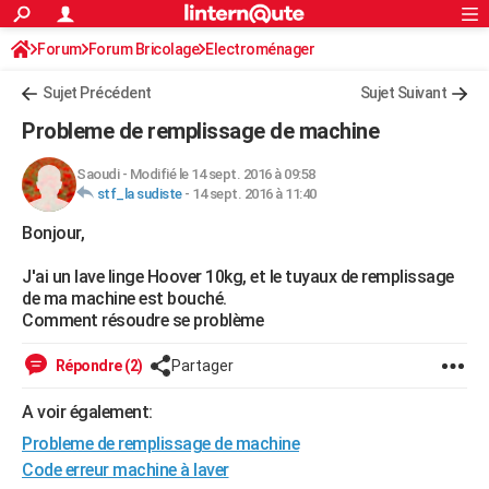
ACTUALITÉS
Forum
Forum Bricolage
Connexion
Electroménager
S'inscrire
Rechercher
Société
Education
Villes
Politique
Faits Divers
Monde
+
SPORT
Sujet Précédent
Sujet Suivant
Football
Cyclisme
Forum
Coupe du monde 2026
Tennis
Rugby
CULTURE
Probleme de remplissage de machine
TNT
Cinéma
Musique
Programme TV
Streaming
Sorties cinéma
+
FINANCE
Saoudi
-
Modifié le 14 sept. 2016 à 09:58
stf_la sudiste
-
14 sept. 2016 à 11:40
Impôts
Immobilier
Banque
Crédit
Retraite
Epargne
Risques naturels par ville
Assurance
AUTO
Bonjour,
Réserver un essai
Berlines
Forum auto
Essais
Citadines
SUV
+
HIGH-TECH
J'ai un lave linge Hoover 10kg, et le tuyaux de remplissage
Meilleur smartphone
Ordinateurs
Guide high-tech
Mobiles
Internet
Jeux vidéo
+
BRICOLAGE
de ma machine est bouché.
Comment résoudre se problème
Aménagement intérieur
Cuisine
Jardinage
+
Forum
Extérieur
Salle de bains
Rangement
WEEK-END
Répondre (2)
Partager
Escapades
Expositions
Week-end nature
Guides de France
Patrimoine
Musées
+
LIFESTYLE
A voir également:
Bien-être
Mode
+
Art de vivre
Loisirs
Modes de vie
SANTE
Probleme de remplissage de machine
Guide de la santé
Médicaments
+
Alimentation
Maladies
Sommeil
Code erreur machine à laver
VOYAGE