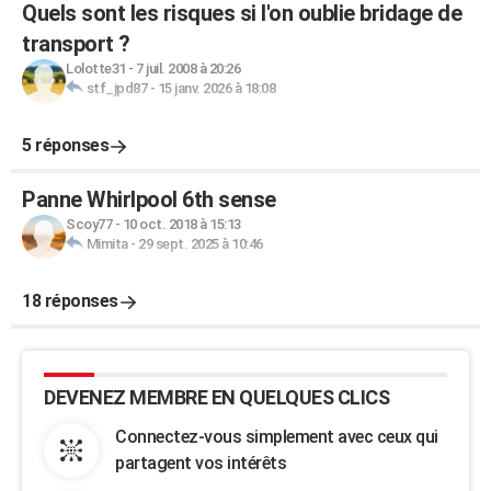
Quels sont les risques si l'on oublie bridage de
transport ?
Lolotte31
-
7 juil. 2008 à 20:26
stf_jpd87
-
15 janv. 2026 à 18:08
5 réponses
Panne Whirlpool 6th sense
Scoy77
-
10 oct. 2018 à 15:13
Mimita
-
29 sept. 2025 à 10:46
18 réponses
DEVENEZ MEMBRE EN QUELQUES CLICS
Connectez-vous simplement avec ceux qui
partagent vos intérêts