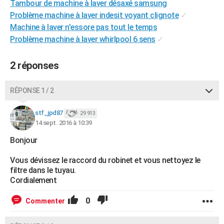
Tambour de machine à laver désaxé samsung
City break
Voyage de noces
Climat
Destinations
Voyage nature
Forum
+
PHOTO
Problème machine à laver indesit voyant clignote
✓
Machine à laver n'essore pas tout le temps
GUIDES D'ACHAT
Problème machine à laver whirlpool 6 sens
✓
BONS PLANS
2 réponses
CARTE DE VOEUX
Carte Bonne année
Carte Pâques
Carte de Noël
Carte Saint-Valentin
Carte d'anniversaire
RÉPONSE 1 / 2
DICTIONNAIRE
Biographies
Expressions
Dictionnaire
Citations
Proverbes
stf_jpd87
PROGRAMME TV
29 913
14 sept. 2016 à 10:39
COPAINS D'AVANT
Bonjour
Se connecter
Collèges
Universités
Service militaire
S'inscrire
Lycées
Primaires
Entreprises
Avis de recherche
AVIS DE DÉCÈS
Vous dévissez le raccord du robinet et vous nettoyez le
filtre dans le tuyau.
FORUM
Cordialement
Lifestyle
Sport
Television
Cinema
Bricolage
Culture
Auto
Voyage
0
Commenter