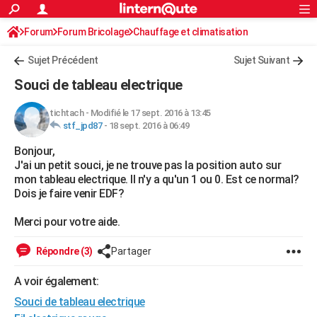
ACTUALITÉS
Forum
Forum Bricolage
Connexion
Chauffage et climatisation
S'inscrire
Rechercher
Société
Education
Villes
Politique
Faits Divers
Monde
+
SPORT
Sujet Précédent
Sujet Suivant
Football
Cyclisme
Forum
Coupe du monde 2026
Tennis
Rugby
CULTURE
Souci de tableau electrique
TNT
Cinéma
Musique
Programme TV
Streaming
Sorties cinéma
+
FINANCE
tichtach
-
Modifié le 17 sept. 2016 à 13:45
stf_jpd87
-
18 sept. 2016 à 06:49
Impôts
Immobilier
Banque
Crédit
Retraite
Epargne
Risques naturels par ville
Assurance
AUTO
Bonjour,
Réserver un essai
Berlines
Forum auto
Essais
Citadines
SUV
+
HIGH-TECH
J'ai un petit souci, je ne trouve pas la position auto sur
mon tableau electrique. Il n'y a qu'un 1 ou 0. Est ce normal?
Meilleur smartphone
Ordinateurs
Guide high-tech
Mobiles
Internet
Jeux vidéo
+
BRICOLAGE
Dois je faire venir EDF?
Aménagement intérieur
Cuisine
Jardinage
+
Forum
Extérieur
Salle de bains
Rangement
WEEK-END
Merci pour votre aide.
Escapades
Expositions
Week-end nature
Guides de France
Patrimoine
Musées
+
LIFESTYLE
Répondre (3)
Partager
Bien-être
Mode
+
Art de vivre
Loisirs
Modes de vie
SANTE
A voir également:
Souci de tableau electrique
Guide de la santé
Médicaments
+
Alimentation
Maladies
Sommeil
VOYAGE