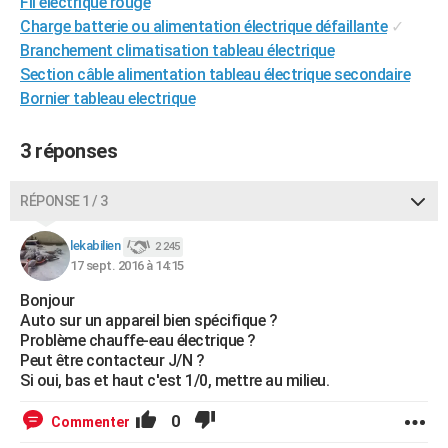
Fil electrique rouge
City break
Voyage de noces
Climat
Destinations
Voyage nature
Forum
+
PHOTO
Charge batterie ou alimentation électrique défaillante
✓
Branchement climatisation tableau électrique
GUIDES D'ACHAT
Section câble alimentation tableau électrique secondaire
Bornier tableau electrique
BONS PLANS
CARTE DE VOEUX
3 réponses
Carte Bonne année
Carte Pâques
Carte de Noël
Carte Saint-Valentin
Carte d'anniversaire
DICTIONNAIRE
RÉPONSE 1 / 3
Biographies
Expressions
Dictionnaire
Citations
Proverbes
PROGRAMME TV
lekabilien
2 245
17 sept. 2016 à 14:15
COPAINS D'AVANT
Bonjour
Se connecter
Collèges
Universités
Service militaire
S'inscrire
Lycées
Primaires
Entreprises
Avis de recherche
AVIS DE DÉCÈS
Auto sur un appareil bien spécifique ?
Problème chauffe-eau électrique ?
FORUM
Peut être contacteur J/N ?
Si oui, bas et haut c'est 1/0, mettre au milieu.
Lifestyle
Sport
Television
Cinema
Bricolage
Culture
Auto
Voyage
0
Commenter