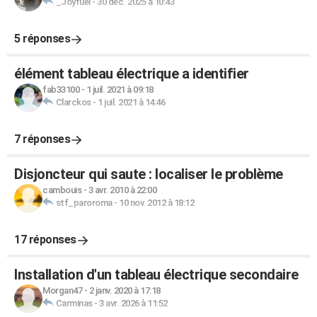
_Joyfuel
-
30 déc. 2025 à 10:43
5 réponses
élément tableau électrique a identifier
fab33100
-
1 juil. 2021 à 09:18
Clarckos
-
1 juil. 2021 à 14:46
7 réponses
Disjoncteur qui saute : localiser le problème
cambouis
-
3 avr. 2010 à 22:00
stf_paroroma
-
10 nov. 2012 à 18:12
17 réponses
Installation d'un tableau électrique secondaire
Morgan47
-
2 janv. 2020 à 17:18
Carminas
-
3 avr. 2026 à 11:52