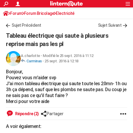
ACTUALITÉS
Forum
Forum Bricolage
Connexion
Electricité
S'inscrire
Rechercher
Société
Education
Villes
Politique
Faits Divers
Monde
+
SPORT
Sujet Précédent
Sujet Suivant
Football
Cyclisme
Forum
Coupe du monde 2026
Tennis
Rugby
CULTURE
Tableau électrique qui saute à plusieurs
TNT
Cinéma
Musique
Programme TV
Streaming
Sorties cinéma
+
reprise mais pas les pl
FINANCE
Impôts
Immobilier
Banque
Crédit
Retraite
Epargne
Risques naturels par ville
Assurance
AUTO
A.charlotte
-
Modifié le 25 sept. 2016 à 11:12
Carminas
-
25 sept. 2016 à 12:18
Réserver un essai
Berlines
Forum auto
Essais
Citadines
SUV
+
HIGH-TECH
Bonjour,
Pouvez vous m'aider svp
Meilleur smartphone
Ordinateurs
Guide high-tech
Mobiles
Internet
Jeux vidéo
+
BRICOLAGE
J'ai mon tableau électrique qui saute toute les 20mn- 1h ou
3h ça dépend, sauf que les plombs ne saute pas. Du coup je
Aménagement intérieur
Cuisine
Jardinage
+
Forum
Extérieur
Salle de bains
Rangement
WEEK-END
ne sais pas ce qu'il faut faire ?
Merci pour votre aide
Escapades
Expositions
Week-end nature
Guides de France
Patrimoine
Musées
+
LIFESTYLE
Répondre (2)
Partager
Bien-être
Mode
+
Art de vivre
Loisirs
Modes de vie
SANTE
A voir également:
Guide de la santé
Médicaments
+
Alimentation
Maladies
Sommeil
VOYAGE