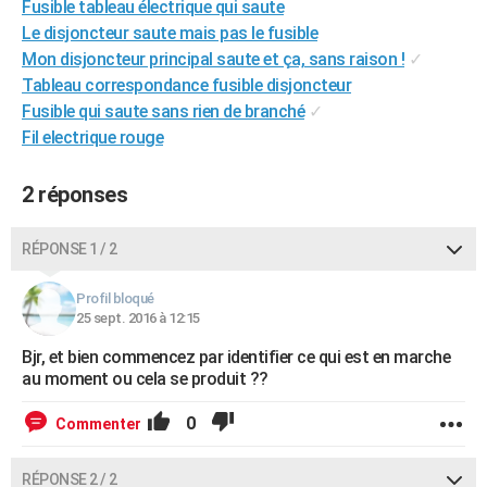
Fusible tableau électrique qui saute
City break
Voyage de noces
Climat
Destinations
Voyage nature
Forum
+
PHOTO
Le disjoncteur saute mais pas le fusible
Mon disjoncteur principal saute et ça, sans raison !
✓
GUIDES D'ACHAT
Tableau correspondance fusible disjoncteur
Fusible qui saute sans rien de branché
✓
BONS PLANS
Fil electrique rouge
CARTE DE VOEUX
2 réponses
Carte Bonne année
Carte Pâques
Carte de Noël
Carte Saint-Valentin
Carte d'anniversaire
DICTIONNAIRE
Biographies
Expressions
Dictionnaire
Citations
Proverbes
PROGRAMME TV
RÉPONSE 1 / 2
COPAINS D'AVANT
Profil bloqué
25 sept. 2016 à 12:15
Se connecter
Collèges
Universités
Service militaire
S'inscrire
Lycées
Primaires
Entreprises
Avis de recherche
AVIS DE DÉCÈS
Bjr, et bien commencez par identifier ce qui est en marche
au moment ou cela se produit ??
FORUM
Lifestyle
Sport
Television
Cinema
Bricolage
Culture
Auto
Voyage
0
Commenter
RÉPONSE 2 / 2