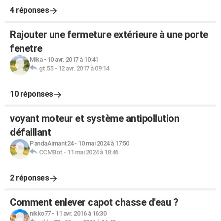
4 réponses
Rajouter une fermeture extérieure à une porte
fenetre
Mika
-
10 avr. 2017 à 10:41
gt.55
-
12 avr. 2017 à 09:14
10 réponses
voyant moteur et système antipollution
défaillant
PandaAimant24
-
10 mai 2024 à 17:50
CCMBot
-
11 mai 2024 à 18:46
2 réponses
Comment enlever capot chasse d'eau ?
nikko77
-
11 avr. 2016 à 16:30