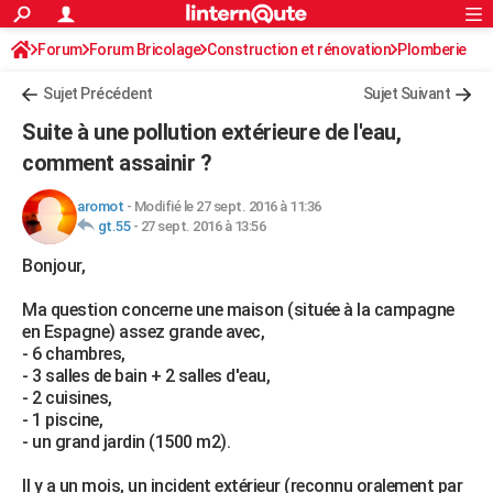
ACTUALITÉS
Forum
Forum Bricolage
Connexion
Construction et rénovation
S'inscrire
Plomberie
Rechercher
Société
Education
Villes
Politique
Faits Divers
Monde
+
SPORT
Sujet Précédent
Sujet Suivant
Football
Cyclisme
Forum
Coupe du monde 2026
Tennis
Rugby
CULTURE
Suite à une pollution extérieure de l'eau,
TNT
Cinéma
Musique
Programme TV
Streaming
Sorties cinéma
+
comment assainir ?
FINANCE
Impôts
Immobilier
Banque
Crédit
Retraite
Epargne
Risques naturels par ville
Assurance
AUTO
aromot
-
Modifié le 27 sept. 2016 à 11:36
gt.55
-
27 sept. 2016 à 13:56
Réserver un essai
Berlines
Forum auto
Essais
Citadines
SUV
+
HIGH-TECH
Bonjour,
Meilleur smartphone
Ordinateurs
Guide high-tech
Mobiles
Internet
Jeux vidéo
+
BRICOLAGE
Ma question concerne une maison (située à la campagne
en Espagne) assez grande avec,
Aménagement intérieur
Cuisine
Jardinage
+
Forum
Extérieur
Salle de bains
Rangement
WEEK-END
- 6 chambres,
- 3 salles de bain + 2 salles d'eau,
Escapades
Expositions
Week-end nature
Guides de France
Patrimoine
Musées
+
LIFESTYLE
- 2 cuisines,
- 1 piscine,
Bien-être
Mode
+
Art de vivre
Loisirs
Modes de vie
SANTE
- un grand jardin (1500 m2).
Guide de la santé
Médicaments
+
Alimentation
Maladies
Sommeil
VOYAGE
Il y a un mois, un incident extérieur (reconnu oralement par