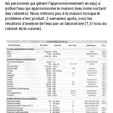
les personnes qui gèrent l'approvisionnement en eau) a
City break
Voyage de noces
Climat
Destinations
Voyage nature
Forum
+
PHOTO
pollué l'eau qui approvisionne la maison (eau noire sortant
des robinets). Nous n'étions pas à la maison lorsque le
GUIDES D'ACHAT
problème s'est produit. 2 semaines après, voici les
résultats d'analyse de l'eau par un laboratoire (1,5 l issu du
BONS PLANS
robinet de la cuisine) :
CARTE DE VOEUX
Carte Bonne année
Carte Pâques
Carte de Noël
Carte Saint-Valentin
Carte d'anniversaire
DICTIONNAIRE
Biographies
Expressions
Dictionnaire
Citations
Proverbes
PROGRAMME TV
COPAINS D'AVANT
Se connecter
Collèges
Universités
Service militaire
S'inscrire
Lycées
Primaires
Entreprises
Avis de recherche
AVIS DE DÉCÈS
FORUM
Lifestyle
Sport
Television
Cinema
Bricolage
Culture
Auto
Voyage