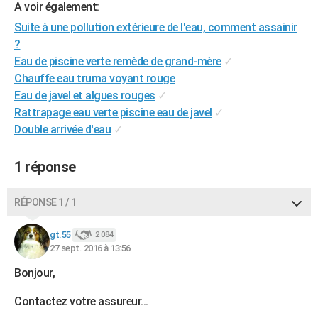
A voir également:
Suite à une pollution extérieure de l'eau, comment assainir
?
Eau de piscine verte remède de grand-mère
✓
Chauffe eau truma voyant rouge
Eau de javel et algues rouges
✓
Rattrapage eau verte piscine eau de javel
✓
Double arrivée d'eau
✓
1 réponse
RÉPONSE 1 / 1
gt.55
2 084
27 sept. 2016 à 13:56
Bonjour,
Contactez votre assureur...