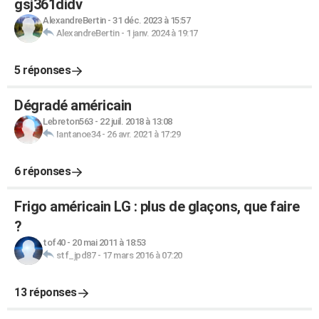
gsj361didv
AlexandreBertin
-
31 déc. 2023 à 15:57
AlexandreBertin
-
1 janv. 2024 à 19:17
5 réponses
Dégradé américain
Lebreton563
-
22 juil. 2018 à 13:08
Iantanoe34
-
26 avr. 2021 à 17:29
6 réponses
Frigo américain LG : plus de glaçons, que faire
?
tof40
-
20 mai 2011 à 18:53
stf_jpd87
-
17 mars 2016 à 07:20
13 réponses