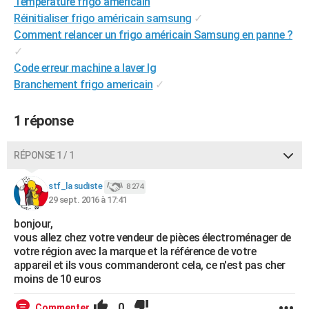
Temperature frigo americain
City break
Voyage de noces
Climat
Destinations
Voyage nature
Forum
+
PHOTO
Réinitialiser frigo américain samsung
✓
Comment relancer un frigo américain Samsung en panne ?
GUIDES D'ACHAT
✓
Code erreur machine a laver lg
BONS PLANS
Branchement frigo americain
✓
CARTE DE VOEUX
1 réponse
Carte Bonne année
Carte Pâques
Carte de Noël
Carte Saint-Valentin
Carte d'anniversaire
DICTIONNAIRE
Biographies
Expressions
Dictionnaire
Citations
Proverbes
RÉPONSE 1 / 1
PROGRAMME TV
COPAINS D'AVANT
stf_la sudiste
8 274
29 sept. 2016 à 17:41
Se connecter
Collèges
Universités
Service militaire
S'inscrire
Lycées
Primaires
Entreprises
Avis de recherche
AVIS DE DÉCÈS
bonjour,
vous allez chez votre vendeur de pièces électroménager de
FORUM
votre région avec la marque et la référence de votre
appareil et ils vous commanderont cela, ce n'est pas cher
Lifestyle
Sport
Television
Cinema
Bricolage
Culture
Auto
Voyage
moins de 10 euros
0
Commenter