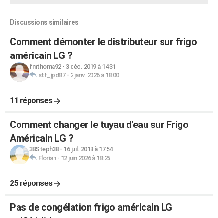
Discussions similaires
Comment démonter le distributeur sur frigo
américain LG ?
fmthoma92
-
3 déc. 2019 à 14:31
stf_jpd87
-
2 janv. 2026 à 18:00
11 réponses
Comment changer le tuyau d'eau sur Frigo
Américain LG ?
38Steph38
-
16 juil. 2018 à 17:54
Florian
-
12 juin 2026 à 18:25
25 réponses
Pas de congélation frigo américain LG