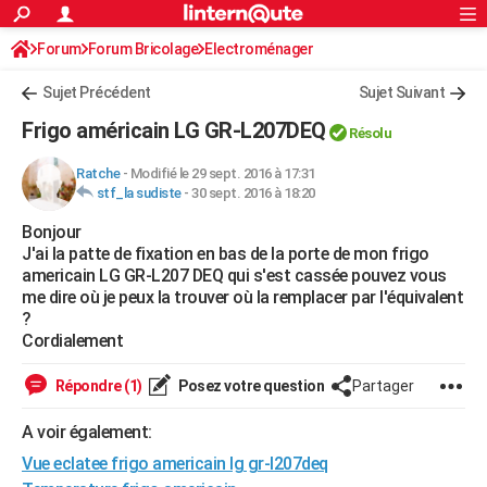
ACTUALITÉS
Forum
Forum Bricolage
Connexion
Electroménager
S'inscrire
Rechercher
Société
Education
Villes
Politique
Faits Divers
Monde
+
SPORT
Sujet Précédent
Sujet Suivant
Football
Cyclisme
Forum
Coupe du monde 2026
Tennis
Rugby
CULTURE
Frigo américain LG GR-L207DEQ
Résolu
TNT
Cinéma
Musique
Programme TV
Streaming
Sorties cinéma
+
FINANCE
Ratche
-
Modifié le 29 sept. 2016 à 17:31
stf_la sudiste
-
30 sept. 2016 à 18:20
Impôts
Immobilier
Banque
Crédit
Retraite
Epargne
Risques naturels par ville
Assurance
AUTO
Bonjour
Réserver un essai
Berlines
Forum auto
Essais
Citadines
SUV
+
HIGH-TECH
J'ai la patte de fixation en bas de la porte de mon frigo
americain LG GR-L207 DEQ qui s'est cassée pouvez vous
Meilleur smartphone
Ordinateurs
Guide high-tech
Mobiles
Internet
Jeux vidéo
+
BRICOLAGE
me dire où je peux la trouver où la remplacer par l'équivalent
?
Aménagement intérieur
Cuisine
Jardinage
+
Forum
Extérieur
Salle de bains
Rangement
WEEK-END
Cordialement
Escapades
Expositions
Week-end nature
Guides de France
Patrimoine
Musées
+
LIFESTYLE
Répondre (1)
Posez votre question
Partager
Bien-être
Mode
+
Art de vivre
Loisirs
Modes de vie
SANTE
A voir également:
Vue eclatee frigo americain lg gr-l207deq
Guide de la santé
Médicaments
+
Alimentation
Maladies
Sommeil
VOYAGE