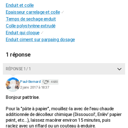
Enduit et colle
City break
Voyage de noces
Climat
Destinations
Voyage nature
Forum
+
PHOTO
Epaisseur carrelage et colle
✓
GUIDES D'ACHAT
Temps de sechage enduit
Colle polystyrène extrudé
BONS PLANS
Enduit qui cloque
✓
Enduit ciment sur parpaing dosage
CARTE DE VOEUX
Carte Bonne année
Carte Pâques
Carte de Noël
Carte Saint-Valentin
Carte d'anniversaire
DICTIONNAIRE
1 réponse
Biographies
Expressions
Dictionnaire
Citations
Proverbes
PROGRAMME TV
RÉPONSE 1 / 1
COPAINS D'AVANT
Paul-Bernard
4 680
Se connecter
Collèges
Universités
Service militaire
S'inscrire
Lycées
Primaires
Entreprises
Avis de recherche
2 janv. 2017 à 18:37
AVIS DE DÉCÈS
Bonjour
pattrise
.
FORUM
Pour la "pâte à papier", mouillez-la avec de l'eau chaude
Lifestyle
Sport
Television
Cinema
Bricolage
Culture
Auto
Voyage
additionnée de décolleur chimique (Dissoucol', Enlèv' papier
peint, etc...), laissez macérer environ 15 minutes, puis
raclez avec un riflard ou un couteau à enduire.