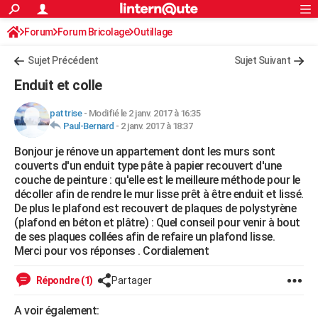
ACTUALITÉS
Forum
Forum Bricolage
Connexion
Outillage
S'inscrire
Rechercher
Société
Education
Villes
Politique
Faits Divers
Monde
+
SPORT
Sujet Précédent
Sujet Suivant
Football
Cyclisme
Forum
Coupe du monde 2026
Tennis
Rugby
CULTURE
Enduit et colle
TNT
Cinéma
Musique
Programme TV
Streaming
Sorties cinéma
+
FINANCE
pattrise
-
Modifié le 2 janv. 2017 à 16:35
Paul-Bernard
-
2 janv. 2017 à 18:37
Impôts
Immobilier
Banque
Crédit
Retraite
Epargne
Risques naturels par ville
Assurance
AUTO
Bonjour je rénove un appartement dont les murs sont
Réserver un essai
Berlines
Forum auto
Essais
Citadines
SUV
+
HIGH-TECH
couverts d'un enduit type pâte à papier recouvert d'une
couche de peinture : qu'elle est le meilleure méthode pour le
Meilleur smartphone
Ordinateurs
Guide high-tech
Mobiles
Internet
Jeux vidéo
+
BRICOLAGE
décoller afin de rendre le mur lisse prêt à être enduit et lissé.
De plus le plafond est recouvert de plaques de polystyrène
Aménagement intérieur
Cuisine
Jardinage
+
Forum
Extérieur
Salle de bains
Rangement
WEEK-END
(plafond en béton et plâtre) : Quel conseil pour venir à bout
de ses plaques collées afin de refaire un plafond lisse.
Escapades
Expositions
Week-end nature
Guides de France
Patrimoine
Musées
+
LIFESTYLE
Merci pour vos réponses . Cordialement
Bien-être
Mode
+
Art de vivre
Loisirs
Modes de vie
SANTE
Répondre (1)
Partager
Guide de la santé
Médicaments
+
Alimentation
Maladies
Sommeil
VOYAGE
A voir également: