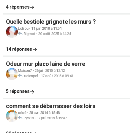
4 réponses
Quelle bestiole grignote les murs ?
Lolilou
-
11 juin 2018 à 11:51
Bigmat
-
20 août 2025 à 14:24
14 réponses
Odeur mur placo laine de verre
Maison7
-
26 juil. 2015 à 12:12
lucienpel
-
17 août 2015 à 09:41
5 réponses
comment se débarrasser des loirs
cécé
-
28 avr. 2014 à 18:48
Pyo19
-
17 juil. 2019 à 19:47