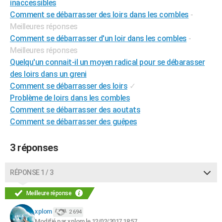
inaccessibles
City break
Voyage de noces
Climat
Destinations
Voyage nature
Forum
+
PHOTO
Comment se débarrasser des loirs dans les combles
-
Meilleures réponses
GUIDES D'ACHAT
Comment se débarrasser d'un loir dans les combles
-
Meilleures réponses
BONS PLANS
Quelqu'un connait-il un moyen radical pour se débarasser
CARTE DE VOEUX
des loirs dans un greni
Comment se débarrasser des loirs
✓
Carte Bonne année
Carte Pâques
Carte de Noël
Carte Saint-Valentin
Carte d'anniversaire
DICTIONNAIRE
Problème de loirs dans les combles
Comment se débarrasser des aoutats
Biographies
Expressions
Dictionnaire
Citations
Proverbes
PROGRAMME TV
Comment se débarrasser des guêpes
COPAINS D'AVANT
3 réponses
Se connecter
Collèges
Universités
Service militaire
S'inscrire
Lycées
Primaires
Entreprises
Avis de recherche
AVIS DE DÉCÈS
FORUM
RÉPONSE 1 / 3
Lifestyle
Sport
Television
Cinema
Bricolage
Culture
Auto
Voyage
Meilleure réponse
xplom
2 694
Modifié par xplom le 12/02/2017 18:57