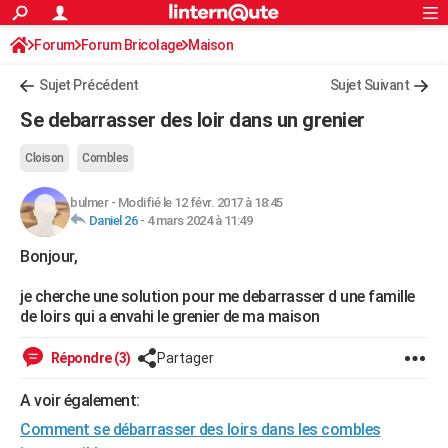
ACTUALITÉS
Forum
Forum Bricolage
Connexion
Maison
S'inscrire
Rechercher
Société
Education
Villes
Politique
Faits Divers
Monde
+
SPORT
Sujet Précédent
Sujet Suivant
Football
Cyclisme
Forum
Coupe du monde 2026
Tennis
Rugby
CULTURE
Se debarrasser des loir dans un grenier
TNT
Cinéma
Musique
Programme TV
Streaming
Sorties cinéma
+
FINANCE
Cloison
Combles
Impôts
Immobilier
Banque
Crédit
Retraite
Epargne
Risques naturels par ville
Assurance
AUTO
bulmer
-
Modifié le 12 févr. 2017 à 18:45
Daniel 26
-
4 mars 2024 à 11:49
Réserver un essai
Berlines
Forum auto
Essais
Citadines
SUV
+
HIGH-TECH
Bonjour,
Meilleur smartphone
Ordinateurs
Guide high-tech
Mobiles
Internet
Jeux vidéo
+
BRICOLAGE
je cherche une solution pour me debarrasser d une famille
Aménagement intérieur
Cuisine
Jardinage
+
Forum
Extérieur
Salle de bains
Rangement
WEEK-END
de loirs qui a envahi le grenier de ma maison
Escapades
Expositions
Week-end nature
Guides de France
Patrimoine
Musées
+
LIFESTYLE
Répondre (3)
Partager
Bien-être
Mode
+
Art de vivre
Loisirs
Modes de vie
SANTE
A voir également:
Guide de la santé
Médicaments
+
Alimentation
Maladies
Sommeil
Comment se débarrasser des loirs dans les combles
VOYAGE