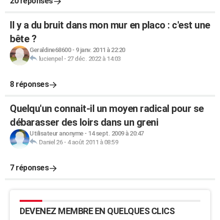
20 réponses
Il y a du bruit dans mon mur en placo : c'est une
bête ?
Geraldine68600
-
9 janv. 2011 à 22:20
lucienpel
-
27 déc. 2022 à 14:03
8 réponses
Quelqu'un connait-il un moyen radical pour se
débarasser des loirs dans un greni
Utilisateur anonyme
-
14 sept. 2009 à 20:47
Daniel 26
-
4 août 2011 à 08:59
7 réponses
DEVENEZ MEMBRE EN QUELQUES CLICS