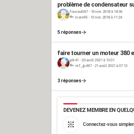
problème de condensateur su
foucault87
-
10 nov. 2018 à 18:36
Icare95
-
13 nov. 2018 à 11:24
5 réponses
faire tourner un moteur 380 
jpb41
-
20 août 2021 à 13:01
stf_jpd87
-
21 août 2021 à 07:13
3 réponses
DEVENEZ MEMBRE EN QUELQ
Connectez-vous simpleme