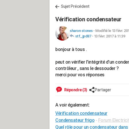
Sujet Précédent
Vérification condensateur
sharon stones
-
Modifié le 13 févr. 20
stf_jpd87
-
13 févr. 2017 à 11:39
bonjour à tous .
peut on vérifier l'intégrité d'un cond
contrôleur , sans le dessouder ?
merci pour vos réponses
Répondre (3)
Partager
A voir également:
Vérification condensateur
Condensateur frigo
-
Forum Electrici
Quel rôle pour un condensateur dans i