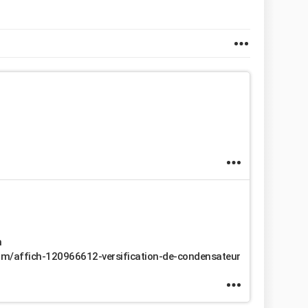
n
rum/affich-120966612-versification-de-condensateur