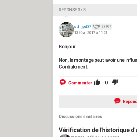
RÉPONSE 3 / 3
stf_jpd87
29 967
13 févr. 2017 à 11:21
Bonjour
Non, le montage peut avoir une influe
Cordialement.
0
Commenter
Répond
Discussions similaires
Vérification de l'historique d