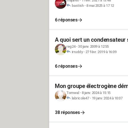
majares
-
1 févr. 2021 à 13:48
bastish
-
8 mai 2025 à 17:12
6 réponses
A quoi sert un condensateur 
reg24
-
30 janv. 2009 à 12:55
irruddy
-
27 févr. 2019 à 16:09
6 réponses
Mon groupe électrogène démar
Tomwal
-
8 janv. 2024 à 15:15
labricole47
-
19 janv. 2024 à 10:07
38 réponses