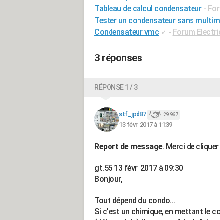
Tableau de calcul condensateur
-
For
Tester un condensateur sans multim
Condensateur vmc
✓
-
Forum Electri
3 réponses
RÉPONSE 1 / 3
stf_jpd87
29 967
13 févr. 2017 à 11:39
Report de message
. Merci de clique
gt.55 13 févr. 2017 à 09:30
Bonjour,
Tout dépend du condo...
Si c'est un chimique, en mettant le 