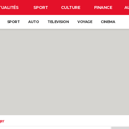
TUALITÉS
SPORT
CULTURE
FINANCE
A
SPORT
AUTO
TELEVISION
VOYAGE
CINEMA
ger