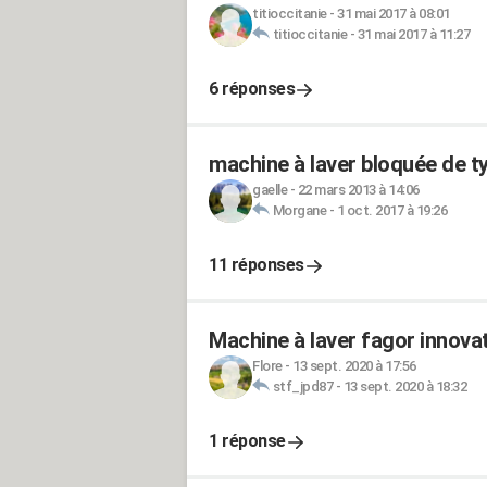
titioccitanie
-
31 mai 2017 à 08:01
titioccitanie
-
31 mai 2017 à 11:27
6 réponses
machine à laver bloquée de t
gaelle
-
22 mars 2013 à 14:06
Morgane
-
1 oct. 2017 à 19:26
11 réponses
Machine à laver fagor innovat
Flore
-
13 sept. 2020 à 17:56
stf_jpd87
-
13 sept. 2020 à 18:32
1 réponse