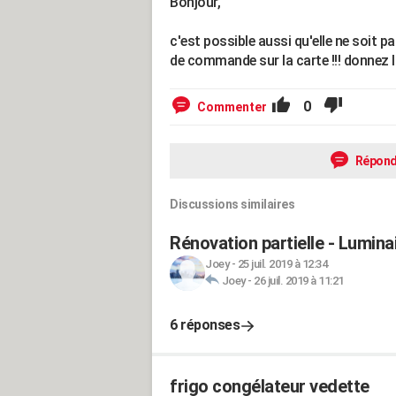
Bonjour,
c'est possible aussi qu'elle ne soit pa
de commande sur la carte !!! donnez 
0
Commenter
Répond
Discussions similaires
Rénovation partielle - Luminai
Joey
-
25 juil. 2019 à 12:34
Joey
-
26 juil. 2019 à 11:21
6 réponses
frigo congélateur vedette