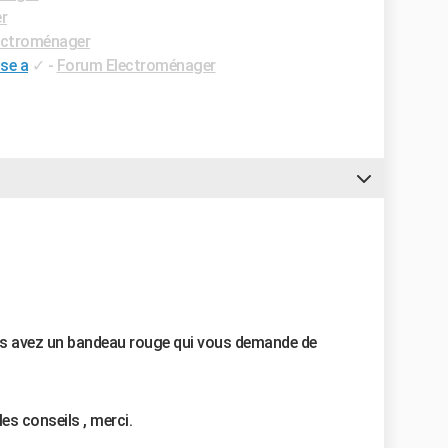
r
ectroménager
se a
✓
-
Forum Electroménager
us avez un bandeau rouge qui vous demande de
les conseils , merci.