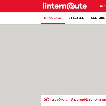
AC
BRICOLAGE
LIFESTYLE
CULTURE
Forum
Forum Bricolage
Electroména