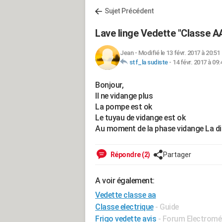
Sujet Précédent
Lave linge Vedette "Classe A
Jean
-
Modifié le 13 févr. 2017 à 20:51
stf_la sudiste
-
14 févr. 2017 à 09:
Bonjour,
Il ne vidange plus
La pompe est ok
Le tuyau de vidange est ok
Au moment de la phase vidange La d
Répondre (2)
Partager
A voir également:
Vedette classe aa
Classe electrique
- Guide
Frigo vedette avis
-
Forum Electromé