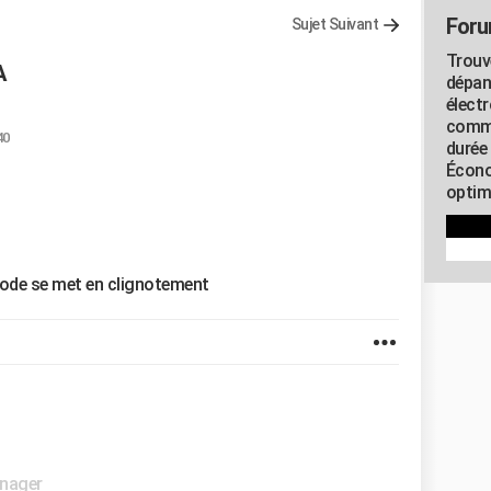
Foru
Sujet Suivant
Trouv
A
dépan
élect
commu
40
durée
Écono
optimi
iode se met en clignotement
nager