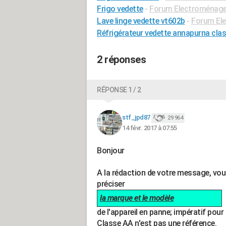
Frigo vedette
-
Forum Electroménage
Lave linge vedette vt602b
-
Forum El
Réfrigérateur vedette annapurna clas
2 réponses
RÉPONSE 1 / 2
stf_jpd87
29 964
14 févr. 2017 à 07:55
Bonjour
A la rédaction de votre message, vo
préciser
la marque et le modèle
de l'appareil en panne; impératif pour 
Classe AA n'est pas une référence.