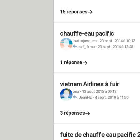
15 réponses
chauffe-eau pacific
louisojacques
-
23 sept. 2014 à 10:12
stf_frmu
-
23 sept. 2014 à 13:48
1 réponse
vietnam Airlines à fuir
bea
-
13 août 2015 à 09:13
JeanHz
-
4 sept. 2019 à 11:50
3 réponses
fuite de chauffe eau pacific