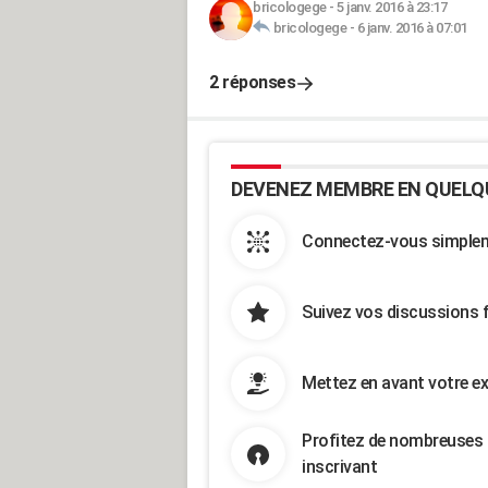
bricologege
-
5 janv. 2016 à 23:17
bricologege
-
6 janv. 2016 à 07:01
2 réponses
DEVENEZ MEMBRE EN QUELQ
Connectez-vous simpleme
Suivez vos discussions 
Mettez en avant votre ex
Profitez de nombreuses 
inscrivant