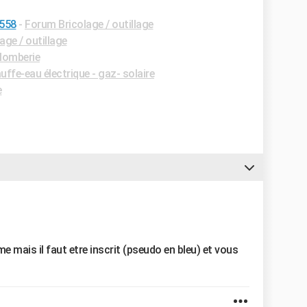
 558
-
Forum Bricolage / outillage
age / outillage
lomberie
ffe-eau électrique - gaz- solaire
e
e mais il faut etre inscrit (pseudo en bleu) et vous