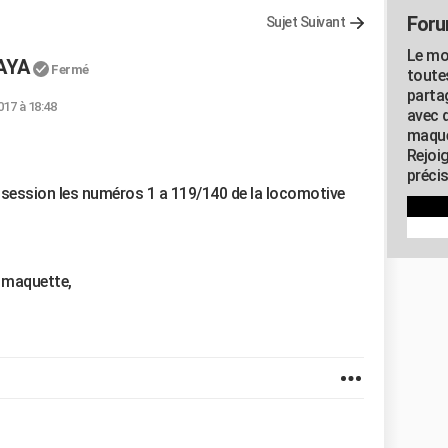
Foru
Sujet Suivant
Le mo
AYA
Fermé
toute
parta
017 à 18:48
avec 
maque
Rejoi
précis
ssession les numéros 1 a 119/140 de la locomotive
e maquette,