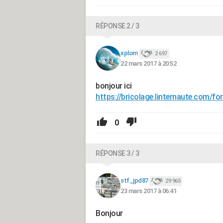
RÉPONSE 2 / 3
xplom
2 697
22 mars 2017 à 20:52
bonjour ici
https://bricolage.linternaute.com/f
0
RÉPONSE 3 / 3
stf_jpd87
29 965
23 mars 2017 à 06:41
Bonjour