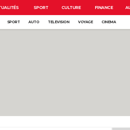
TUALITÉS
SPORT
CULTURE
FINANCE
A
SPORT
AUTO
TELEVISION
VOYAGE
CINEMA