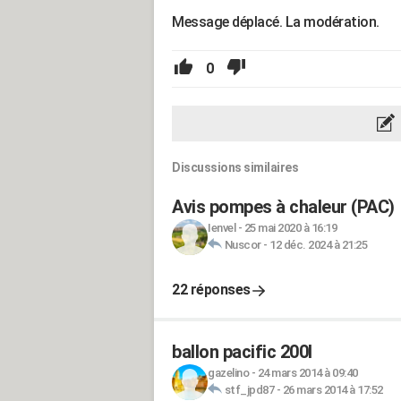
Message déplacé. La modération.
0
Discussions similaires
Avis pompes à chaleur (PAC)
Ienvel
-
25 mai 2020 à 16:19
Nuscor
-
12 déc. 2024 à 21:25
22 réponses
ballon pacific 200l
gazelino
-
24 mars 2014 à 09:40
stf_jpd87
-
26 mars 2014 à 17:52