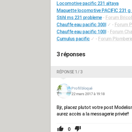
Locomotive pacific 231 altaya
Maquette locomotive PACIFIC 231 g
Stihl ms 231 probleme
-
Forum Bricol
Chauffe eau pacific 300l
✓
-
Forum P
Chauffe eau pacific 100l
-
Forum Chau
Cumulus pacific
✓
-
Forum Plomberi
3 réponses
RÉPONSE 1 / 3
Profil bloqué
22 mars 2017 à 19:18
Bjr, placez plutot votre post Modelism
aurez accès a la messagerie privée!!
0