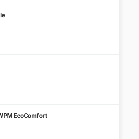
le
0 WPM EcoComfort