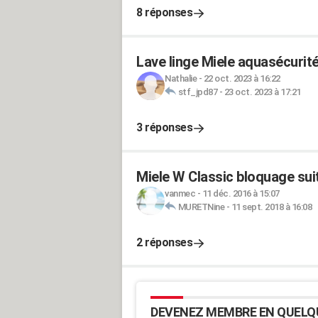
8 réponses
Lave linge Miele aquasécurit
Nathalie
-
22 oct. 2023 à 16:22
stf_jpd87
-
23 oct. 2023 à 17:21
3 réponses
Miele W Classic bloquage sui
vanmec
-
11 déc. 2016 à 15:07
MURETNine
-
11 sept. 2018 à 16:08
2 réponses
DEVENEZ MEMBRE EN QUELQ