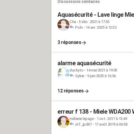
Discussions similaires
Aquasécurité - Lave linge Mie
Cha
-
5 déc. 2021 à 17:55
Polo
-
16 avr. 2025 à 12:52
3 réponses
alarme aquasécurité
duckyto
-
14 mai 2021 à 19:05
Sylvie
-
9 juin 2025 à 16:36
12 réponses
erreur f 138 - Miele WDA20
mélanie lepage
-
1 oct. 2017 à 13:49
stf_jpd87
-
17 août 2019 à 06:58