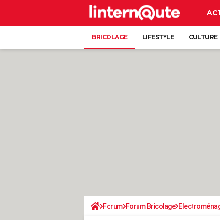
AC
BRICOLAGE
LIFESTYLE
CULTURE
Forum
Forum Bricolage
Electroména