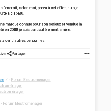
 l'endroit, selon moi, prevu à cet effet, puis je
uite a disparu.
ne marque connue pour son serieux et vendue la
eté en 2008 je suis particulièrement amère.
a aider d'autres personnes.
tion
Partager
ele
✓
-
Forum Electroménager
ectroménager
lectroménager
-
Forum Electroménager