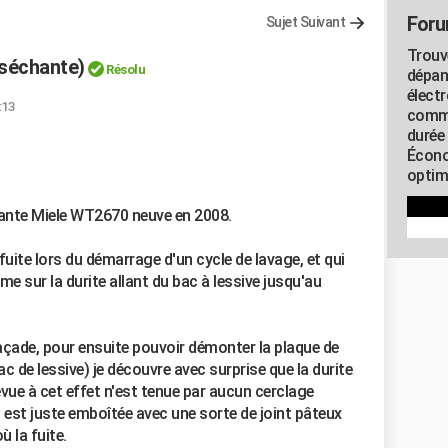
Foru
Sujet Suivant
Trouv
/séchante)
Résolu
dépan
élect
:13
commu
durée
Écono
optimi
ante Miele WT2670 neuve en 2008.
 fuite lors du démarrage d'un cycle de lavage, et qui
e sur la durite allant du bac à lessive jusqu'au
çade, pour ensuite pouvoir démonter la plaque de
ac de lessive) je découvre avec surprise que la durite
ue à cet effet n'est tenue par aucun cerclage
 est juste emboîtée avec une sorte de joint pâteux
ù la fuite.