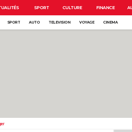
TUALITÉS
SPORT
CULTURE
FINANCE
A
SPORT
AUTO
TELEVISION
VOYAGE
CINEMA
ger