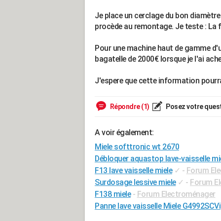
Je place un cerclage du bon diamètre a
procède au remontage. Je teste : La f
Pour une machine haut de gamme d'u
bagatelle de 2000€ lorsque je l'ai ach
J'espere que cette information pourr
Répondre (1)
Posez votre ques
A voir également:
Miele softtronic wt 2670
Débloquer aquastop lave-vaisselle mi
F13 lave vaisselle miele
✓
-
Forum El
Surdosage lessive miele
✓
-
Forum E
F138 miele
-
Forum Electroménager
Panne lave vaisselle Miele G4992SCVi