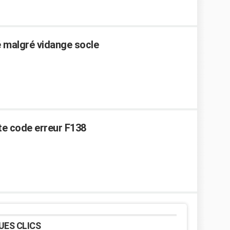
é malgré vidange socle
te code erreur F138
UES CLICS