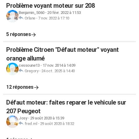
Problème voyant moteur sur 208
Benjamin_5060
-
20 févr. 2022 à 11:53
Orlane
-
7 nov. 2022 à 17:10
5 réponses
Problème Citroen "Défaut moteur" voyant
orange allumé
cessoune13
-
17 nov. 2014 à 14:09
Gregory
-
24 oct. 2025 à 14:40
12 réponses
Défaut moteur: faites reparer le vehicule sur
207 Peugeot
Josy
-
29 août 2020 à 15:39
fred.ml
-
29 août 2020 à 18:32