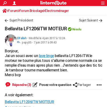
ACTUALITÉS
Forum
Forum Bricolage
Connexion
Electroménager
S'inscrire
Rechercher
Société
Education
Villes
Politique
Faits Divers
Monde
+
SPORT
Sujet Précédent
Sujet Suivant
Football
Cyclisme
Forum
Coupe du monde 2026
Tennis
Rugby
CULTURE
Bellavita LF1206ITW MOTEUR
Résolu
TNT
Cinéma
Musique
Programme TV
Streaming
Sorties cinéma
+
FINANCE
ElFallah
-
Modifié le 4 juin 2017 à 13:24
papy35 -
7 juin 2017 à 09:43
Impôts
Immobilier
Banque
Crédit
Retraite
Epargne
Risques naturels par ville
Assurance
AUTO
Bonjour,
Réserver un essai
Berlines
Forum auto
Essais
Citadines
SUV
+
HIGH-TECH
Jai un souci avec un
lave linge
bellavita LF1206 ITW.le
moteur ne tourne plus.tous s'allume comme normale.ca se
Meilleur smartphone
Ordinateurs
Guide high-tech
Mobiles
Internet
Jeux vidéo
+
BRICOLAGE
remplie d'eau mais apres plus rien . J'entends que des tic tic
.le tambour tourne manuellement bien.
Aménagement intérieur
Cuisine
Jardinage
+
Forum
Extérieur
Salle de bains
Rangement
WEEK-END
Merci bcp
Escapades
Expositions
Week-end nature
Guides de France
Patrimoine
Musées
+
LIFESTYLE
Répondre (3)
Posez votre question
Partager
Bien-être
Mode
+
Art de vivre
Loisirs
Modes de vie
SANTE
A voir également:
Bellavita LF1206ITW MOTEUR
Guide de la santé
Médicaments
+
Alimentation
Maladies
Sommeil
VOYAGE