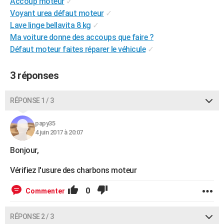
Accoup moteur
✓
City break
Voyage de noces
Climat
Destinations
Voyage nature
Forum
+
PHOTO
Voyant urea défaut moteur
✓
Lave linge bellavita 8 kg
✓
GUIDES D'ACHAT
Ma voiture donne des accoups que faire ?
Défaut moteur faites réparer le véhicule
✓
BONS PLANS
CARTE DE VOEUX
3 réponses
Carte Bonne année
Carte Pâques
Carte de Noël
Carte Saint-Valentin
Carte d'anniversaire
DICTIONNAIRE
RÉPONSE 1 / 3
Biographies
Expressions
Dictionnaire
Citations
Proverbes
PROGRAMME TV
papy35
4 juin 2017 à 20:07
COPAINS D'AVANT
Bonjour,
Se connecter
Collèges
Universités
Service militaire
S'inscrire
Lycées
Primaires
Entreprises
Avis de recherche
AVIS DE DÉCÈS
Vérifiez l'usure des charbons moteur
FORUM
0
Commenter
Lifestyle
Sport
Television
Cinema
Bricolage
Culture
Auto
Voyage
RÉPONSE 2 / 3