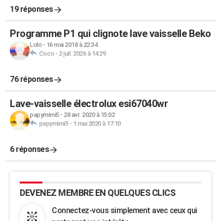
19 réponses
Programme P1 qui clignote lave vaisselle Beko
Lolo
-
16 mai 2018 à 22:34
Coco
-
2 juil. 2026 à 14:29
76 réponses
Lave-vaisselle électrolux esi67040wr
papymimi5
-
28 avr. 2020 à 15:02
papymimi5
-
1 mai 2020 à 17:10
6 réponses
DEVENEZ MEMBRE EN QUELQUES CLICS
Connectez-vous simplement avec ceux qui