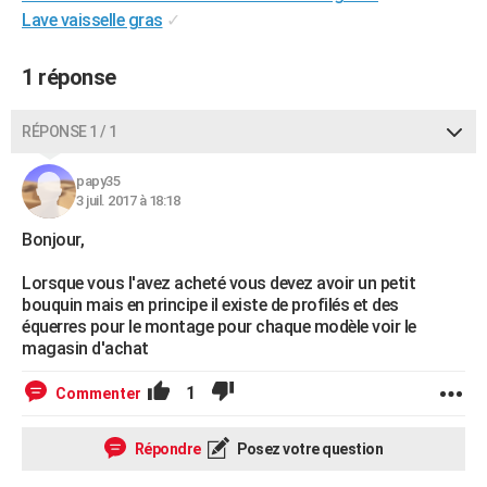
Lave vaisselle gras
✓
City break
Voyage de noces
Climat
Destinations
Voyage nature
Forum
+
PHOTO
GUIDES D'ACHAT
1 réponse
BONS PLANS
RÉPONSE 1 / 1
CARTE DE VOEUX
papy35
Carte Bonne année
Carte Pâques
Carte de Noël
Carte Saint-Valentin
Carte d'anniversaire
3 juil. 2017 à 18:18
DICTIONNAIRE
Bonjour,
Biographies
Expressions
Dictionnaire
Citations
Proverbes
PROGRAMME TV
Lorsque vous l'avez acheté vous devez avoir un petit
COPAINS D'AVANT
bouquin mais en principe il existe de profilés et des
équerres pour le montage pour chaque modèle voir le
Se connecter
Collèges
Universités
Service militaire
S'inscrire
Lycées
Primaires
Entreprises
Avis de recherche
AVIS DE DÉCÈS
magasin d'achat
FORUM
1
Commenter
Lifestyle
Sport
Television
Cinema
Bricolage
Culture
Auto
Voyage
Répondre
Posez votre question