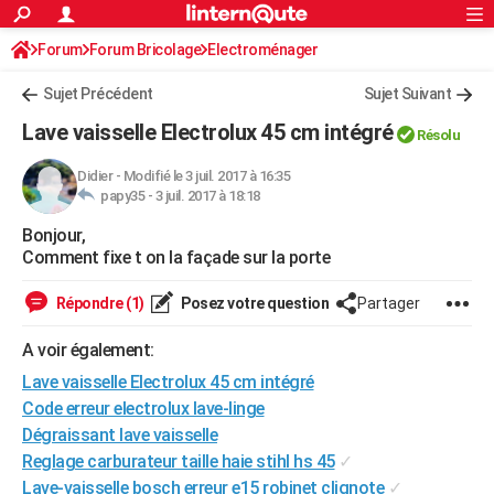
ACTUALITÉS
Forum
Forum Bricolage
Connexion
Electroménager
S'inscrire
Rechercher
Société
Education
Villes
Politique
Faits Divers
Monde
+
SPORT
Sujet Précédent
Sujet Suivant
Football
Cyclisme
Forum
Coupe du monde 2026
Tennis
Rugby
CULTURE
Lave vaisselle Electrolux 45 cm intégré
Résolu
TNT
Cinéma
Musique
Programme TV
Streaming
Sorties cinéma
+
FINANCE
Didier
-
Modifié le 3 juil. 2017 à 16:35
papy35 -
3 juil. 2017 à 18:18
Impôts
Immobilier
Banque
Crédit
Retraite
Epargne
Risques naturels par ville
Assurance
AUTO
Bonjour,
Réserver un essai
Berlines
Forum auto
Essais
Citadines
SUV
+
HIGH-TECH
Comment fixe t on la façade sur la porte
Meilleur smartphone
Ordinateurs
Guide high-tech
Mobiles
Internet
Jeux vidéo
+
BRICOLAGE
Répondre (1)
Posez votre question
Partager
Aménagement intérieur
Cuisine
Jardinage
+
Forum
Extérieur
Salle de bains
Rangement
WEEK-END
A voir également:
Escapades
Expositions
Week-end nature
Guides de France
Patrimoine
Musées
+
Lave vaisselle Electrolux 45 cm intégré
LIFESTYLE
Code erreur electrolux lave-linge
Bien-être
Mode
+
Art de vivre
Loisirs
Modes de vie
SANTE
Dégraissant lave vaisselle
Reglage carburateur taille haie stihl hs 45
✓
Guide de la santé
Médicaments
+
Alimentation
Maladies
Sommeil
VOYAGE
Lave-vaisselle bosch erreur e15 robinet clignote
✓