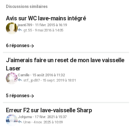
Discussions similaires
Avis sur WC lave-mains intégré
jean6789
-
11 févr. 2015 à 16:19
gt.55
-
9 mai 2016 à 14:05
6 réponses
J'aimerais faire un reset de mon lave vaisselle
Laser
Camille
-
15 août 2016 à 11:32
stf_jpd87
-
15 sept. 2019 à 18:01
5 réponses
Erreur F2 sur lave-vaisselle Sharp
Johjuma
-
17 févr. 2021 à 15:37
Urve
-
4 nov. 2025 à 10:09