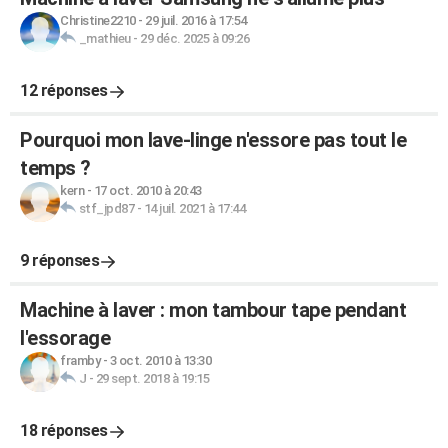
Christine2210
-
29 juil. 2016 à 17:54
_mathieu
-
29 déc. 2025 à 09:26
12 réponses
Pourquoi mon lave-linge n'essore pas tout le
temps ?
kern
-
17 oct. 2010 à 20:43
stf_jpd87
-
14 juil. 2021 à 17:44
9 réponses
Machine à laver : mon tambour tape pendant
l'essorage
framby
-
3 oct. 2010 à 13:30
J
-
29 sept. 2018 à 19:15
18 réponses