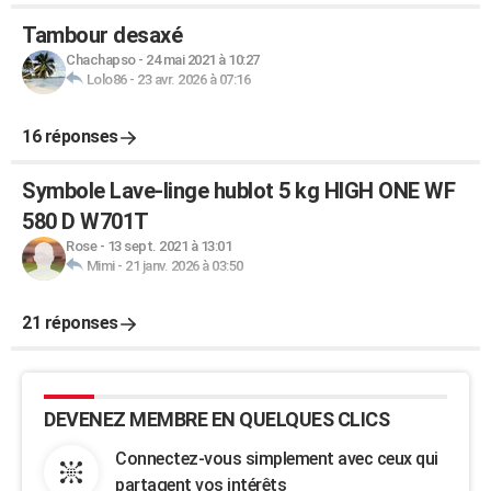
Tambour desaxé
Chachapso
-
24 mai 2021 à 10:27
Lolo86
-
23 avr. 2026 à 07:16
16 réponses
Symbole Lave-linge hublot 5 kg HIGH ONE WF
580 D W701T
Rose
-
13 sept. 2021 à 13:01
Mimi
-
21 janv. 2026 à 03:50
21 réponses
DEVENEZ MEMBRE EN QUELQUES CLICS
Connectez-vous simplement avec ceux qui
partagent vos intérêts