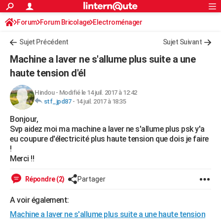
ACTUALITÉS
Forum
Forum Bricolage
Connexion
Electroménager
S'inscrire
Rechercher
Société
Education
Villes
Politique
Faits Divers
Monde
+
SPORT
Sujet Précédent
Sujet Suivant
Football
Cyclisme
Forum
Coupe du monde 2026
Tennis
Rugby
CULTURE
Machine a laver ne s'allume plus suite a une
TNT
Cinéma
Musique
Programme TV
Streaming
Sorties cinéma
+
haute tension d'él
FINANCE
Impôts
Immobilier
Banque
Crédit
Retraite
Epargne
Risques naturels par ville
Assurance
AUTO
Hindou
-
Modifié le 14 juil. 2017 à 12:42
stf_jpd87
-
14 juil. 2017 à 18:35
Réserver un essai
Berlines
Forum auto
Essais
Citadines
SUV
+
HIGH-TECH
Bonjour,
Svp aidez moi ma machine a laver ne s'allume plus psk y'a
Meilleur smartphone
Ordinateurs
Guide high-tech
Mobiles
Internet
Jeux vidéo
+
BRICOLAGE
eu coupure d'électricité plus haute tension que dois je faire
!
Aménagement intérieur
Cuisine
Jardinage
+
Forum
Extérieur
Salle de bains
Rangement
WEEK-END
Merci !!
Escapades
Expositions
Week-end nature
Guides de France
Patrimoine
Musées
+
LIFESTYLE
Répondre (2)
Partager
Bien-être
Mode
+
Art de vivre
Loisirs
Modes de vie
SANTE
A voir également:
Guide de la santé
Médicaments
+
Alimentation
Maladies
Sommeil
VOYAGE
Machine a laver ne s'allume plus suite a une haute tension