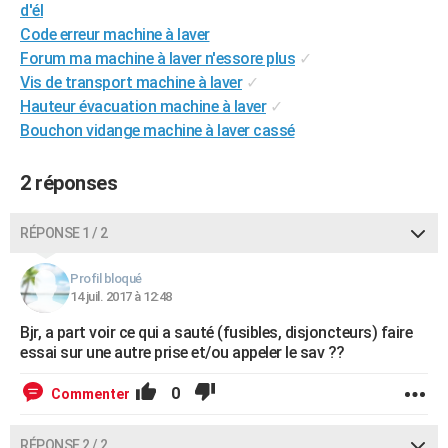
d'él
City break
Voyage de noces
Climat
Destinations
Voyage nature
Forum
+
PHOTO
Code erreur machine à laver
Forum ma machine à laver n'essore plus
✓
GUIDES D'ACHAT
Vis de transport machine à laver
✓
BONS PLANS
Hauteur évacuation machine à laver
✓
Bouchon vidange machine à laver cassé
CARTE DE VOEUX
2 réponses
Carte Bonne année
Carte Pâques
Carte de Noël
Carte Saint-Valentin
Carte d'anniversaire
DICTIONNAIRE
Biographies
Expressions
Dictionnaire
Citations
Proverbes
PROGRAMME TV
RÉPONSE 1 / 2
COPAINS D'AVANT
Profil bloqué
14 juil. 2017 à 12:48
Se connecter
Collèges
Universités
Service militaire
S'inscrire
Lycées
Primaires
Entreprises
Avis de recherche
AVIS DE DÉCÈS
Bjr, a part voir ce qui a sauté (fusibles, disjoncteurs) faire
FORUM
essai sur une autre prise et/ou appeler le sav ??
Lifestyle
Sport
Television
Cinema
Bricolage
Culture
Auto
Voyage
0
Commenter
RÉPONSE 2 / 2