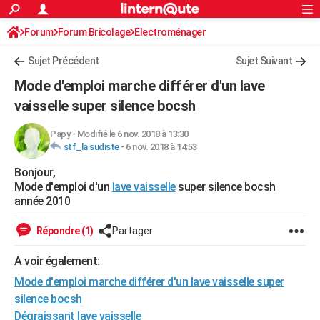
ACTUALITÉS
Forum
Forum Bricolage
Connexion
Electroménager
S'inscrire
Rechercher
Société
Education
Villes
Politique
Faits Divers
Monde
+
SPORT
Sujet Précédent
Sujet Suivant
Football
Cyclisme
Forum
Coupe du monde 2026
Tennis
Rugby
CULTURE
Mode d'emploi marche différer d'un lave
TNT
Cinéma
Musique
Programme TV
Streaming
Sorties cinéma
+
vaisselle super silence bocsh
FINANCE
Impôts
Immobilier
Banque
Crédit
Retraite
Epargne
Risques naturels par ville
Assurance
AUTO
Papy
-
Modifié le 6 nov. 2018 à 13:30
stf_la sudiste
-
6 nov. 2018 à 14:53
Réserver un essai
Berlines
Forum auto
Essais
Citadines
SUV
+
HIGH-TECH
Bonjour,
Mode d'emploi d'un
lave vaisselle
super silence bocsh
Meilleur smartphone
Ordinateurs
Guide high-tech
Mobiles
Internet
Jeux vidéo
+
BRICOLAGE
année 2010
Aménagement intérieur
Cuisine
Jardinage
+
Forum
Extérieur
Salle de bains
Rangement
WEEK-END
Répondre (1)
Partager
Escapades
Expositions
Week-end nature
Guides de France
Patrimoine
Musées
+
LIFESTYLE
A voir également:
Bien-être
Mode
+
Art de vivre
Loisirs
Modes de vie
SANTE
Mode d'emploi marche différer d'un lave vaisselle super
silence bocsh
Guide de la santé
Médicaments
+
Alimentation
Maladies
Sommeil
VOYAGE
Dégraissant lave vaisselle