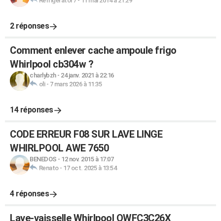
Refrigerator7
-
11 mai 2014 à 21:29
2 réponses
Comment enlever cache ampoule frigo
Whirlpool cb304w ?
charlybzh
-
24 janv. 2021 à 22:16
oli
-
7 mars 2026 à 11:35
14 réponses
CODE ERREUR F08 SUR LAVE LINGE
WHIRLPOOL AWE 7650
BENEDOS
-
12 nov. 2015 à 17:07
Renato
-
17 oct. 2025 à 13:54
4 réponses
Lave-vaisselle Whirlpool OWFC3C26X