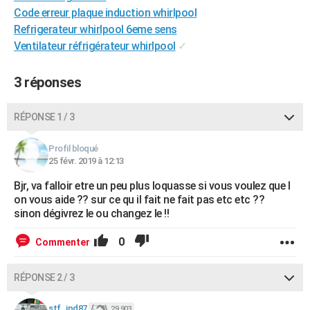
Code erreur plaque induction whirlpool
City break
Voyage de noces
Climat
Destinations
Voyage nature
Forum
+
PHOTO
Refrigerateur whirlpool 6eme sens
GUIDES D'ACHAT
Ventilateur réfrigérateur whirlpool
✓
BONS PLANS
3 réponses
CARTE DE VOEUX
RÉPONSE 1 / 3
Carte Bonne année
Carte Pâques
Carte de Noël
Carte Saint-Valentin
Carte d'anniversaire
DICTIONNAIRE
Profil bloqué
Biographies
Expressions
Dictionnaire
Citations
Proverbes
PROGRAMME TV
25 févr. 2019 à 12:13
COPAINS D'AVANT
Bjr, va falloir etre un peu plus loquasse si vous voulez que l
on vous aide ?? sur ce qu il fait ne fait pas etc etc ??
Se connecter
Collèges
Universités
Service militaire
S'inscrire
Lycées
Primaires
Entreprises
Avis de recherche
sinon dégivrez le ou changez le !!
AVIS DE DÉCÈS
FORUM
0
Commenter
Lifestyle
Sport
Television
Cinema
Bricolage
Culture
Auto
Voyage
RÉPONSE 2 / 3
stf_jpd87
29 903