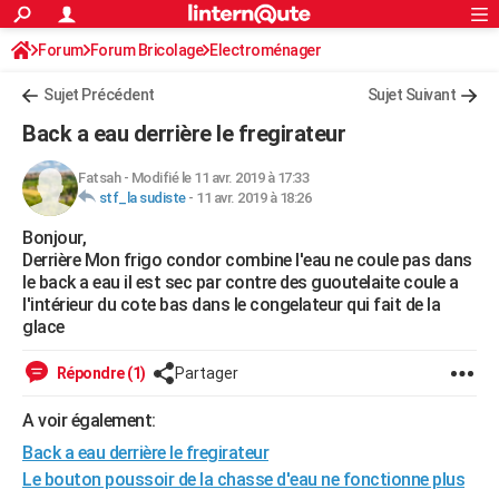
ACTUALITÉS
Forum
Forum Bricolage
Connexion
Electroménager
S'inscrire
Rechercher
Société
Education
Villes
Politique
Faits Divers
Monde
+
SPORT
Sujet Précédent
Sujet Suivant
Football
Cyclisme
Forum
Coupe du monde 2026
Tennis
Rugby
CULTURE
Back a eau derrière le fregirateur
TNT
Cinéma
Musique
Programme TV
Streaming
Sorties cinéma
+
FINANCE
Fatsah
-
Modifié le 11 avr. 2019 à 17:33
stf_la sudiste
-
11 avr. 2019 à 18:26
Impôts
Immobilier
Banque
Crédit
Retraite
Epargne
Risques naturels par ville
Assurance
AUTO
Bonjour,
Réserver un essai
Berlines
Forum auto
Essais
Citadines
SUV
+
HIGH-TECH
Derrière Mon frigo condor combine l'eau ne coule pas dans
le back a eau il est sec par contre des guoutelaite coule a
Meilleur smartphone
Ordinateurs
Guide high-tech
Mobiles
Internet
Jeux vidéo
+
BRICOLAGE
l'intérieur du cote bas dans le congelateur qui fait de la
glace
Aménagement intérieur
Cuisine
Jardinage
+
Forum
Extérieur
Salle de bains
Rangement
WEEK-END
Répondre (1)
Partager
Escapades
Expositions
Week-end nature
Guides de France
Patrimoine
Musées
+
LIFESTYLE
A voir également:
Bien-être
Mode
+
Art de vivre
Loisirs
Modes de vie
SANTE
Back a eau derrière le fregirateur
Guide de la santé
Médicaments
+
Alimentation
Maladies
Sommeil
Le bouton poussoir de la chasse d'eau ne fonctionne plus
VOYAGE