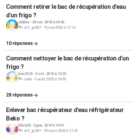
Comment retirer le bac de récupération d'eau
d'un frigo ?
vialibis
-
29 nov. 2018 à 09:43
stf_jpd87
-
15 mai 2026 à 17:14
10 réponses
Comment nettoyer le bac de récupération d'un
frigo ?
ben7610
-
3 oct. 2010 à 13:23
celia
-
6 août 2025 à 16:05
28 réponses
Enlever bac récupérateur d'eau réfrigérateur
Beko ?
Mick28
-
6 janv. 2019 à 19:01
stf_jpd87
-
29 mars 2026 à 17:47