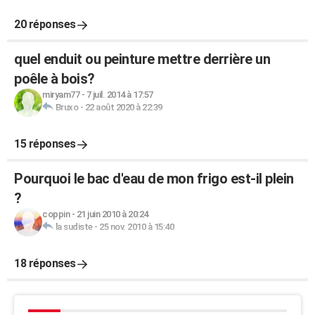
20 réponses
quel enduit ou peinture mettre derrière un
poêle à bois?
miryam77
-
7 juil. 2014 à 17:57
Bruxo
-
22 août 2020 à 22:39
15 réponses
Pourquoi le bac d'eau de mon frigo est-il plein
?
coppin
-
21 juin 2010 à 20:24
la sudiste
-
25 nov. 2010 à 15:40
18 réponses