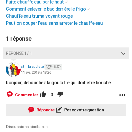
Fuite chauffe eau par le haut
✓
City break
Voyage de noces
Climat
Destinations
Voyage nature
Forum
+
PHOTO
Comment enlever le bac derrière le frigo
✓
Chauffe eau truma voyant rouge
GUIDES D'ACHAT
Peut on couper l'eau sans arreter le chauffe eau
BONS PLANS
1 réponse
CARTE DE VOEUX
Carte Bonne année
Carte Pâques
Carte de Noël
Carte Saint-Valentin
Carte d'anniversaire
RÉPONSE 1 / 1
DICTIONNAIRE
Biographies
Expressions
Dictionnaire
Citations
Proverbes
stf_la sudiste
PROGRAMME TV
8 274
11 avr. 2019 à 18:26
COPAINS D'AVANT
bonjour, débouchez la goulotte qui doit etre bouché
Se connecter
Collèges
Universités
Service militaire
S'inscrire
Lycées
Primaires
Entreprises
Avis de recherche
AVIS DE DÉCÈS
0
Commenter
FORUM
Répondre
Posez votre question
Lifestyle
Sport
Television
Cinema
Bricolage
Culture
Auto
Voyage
Discussions similaires