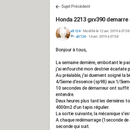
Sujet Précédent
Honda 2213 gxv390 demarre au
alt124
-
Modifié le 12 avr. 2019 à 07:58
alt124
-
14 avr. 2019 à 07:58
Bonjour à tous,
La semaine dernière, emboitant le pa
j'ai enfourché mon destrier écarlate 
Au préalable, j'ai duement soigné la bê
4/5ieme d'essence (sp98) aux 1/5ieme
10 secondes de démarreur ont suffit 
entendre.
Deux heures plus tard les dernières tou
4000m2 d'un tapis régulier.
La sortie suivante, la mécanique s'est
A chaque redémarrage (1seconde de c
seconde qui suit.