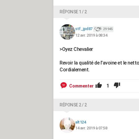
RÉPONSE 1 / 2
stf_jpd87
29 945
12 avr. 2019 à 08:34
>Oyez Chevalier
Revoir la qualité de l'avoine et le nett
Cordialement.
1
Commenter
RÉPONSE 2 / 2
alt124
14 avr. 2019 à 07:58