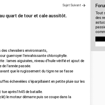
Foru
Sujet Suivant
Tout s
 quart de tour et cale aussitôt.
des r
astuc
passi
commu
s des chevaliers environnants,
pour guerroyer l'envahissante chlorophylle.
te : lames aiguisées, niveau d'huile vérifié et ajout de
 de l'année passée.
avant que le rugissement du tigre ne se fasse
ffes échevelées s'éparpillaient en petite pluie sur les
 tue après1h45 de bataille.
lé) le moteur démarre puis se coupe dans la