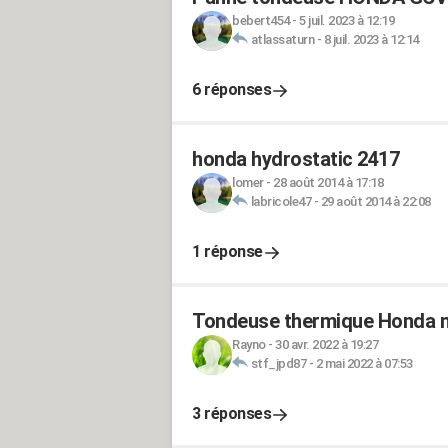
bebert454
-
5 juil. 2023 à 12:19
atlassaturn
-
8 juil. 2023 à 12:14
6 réponses
honda hydrostatic 2417
lomer
-
28 août 2014 à 17:18
labricole47
-
29 août 2014 à 22:08
1 réponse
Tondeuse thermique Honda ne
Rayno
-
30 avr. 2022 à 19:27
stf_jpd87
-
2 mai 2022 à 07:53
3 réponses