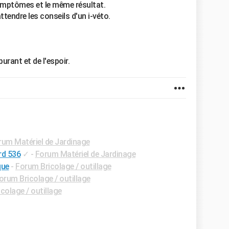
symptômes et le même résultat.
ttendre les conseils d'un i-véto.
urant et de l'espoir.
rum Matériel de Jardinage
rd 536
✓
-
Forum Matériel de Jardinage
que
-
Forum Bricolage / outillage
orum Bricolage / outillage
colage / outillage