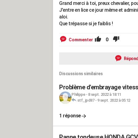
Grand merci à toi, preux chevalier, po
J'entre en lice ce jour même et admin
aloi.
Que trépasse si je faiblis !
0
Commenter
Répond
Discussions similaires
Problème d'embrayage vite
Philippe
-
8 sept. 2022 à 18:11
stf_jpd87
-
9 sept. 2022 à 05:12
1 réponse
Panne tondeuse HONDA GCV