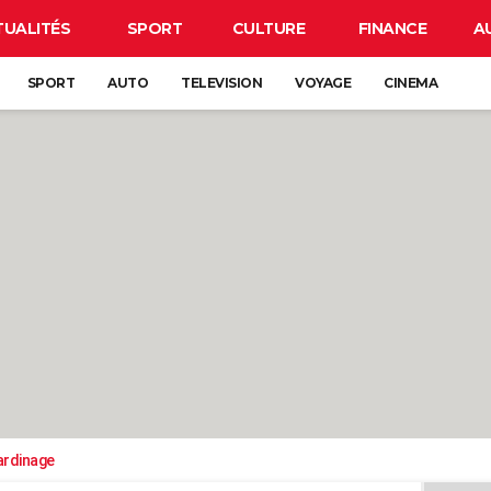
TUALITÉS
SPORT
CULTURE
FINANCE
A
SPORT
AUTO
TELEVISION
VOYAGE
CINEMA
ardinage