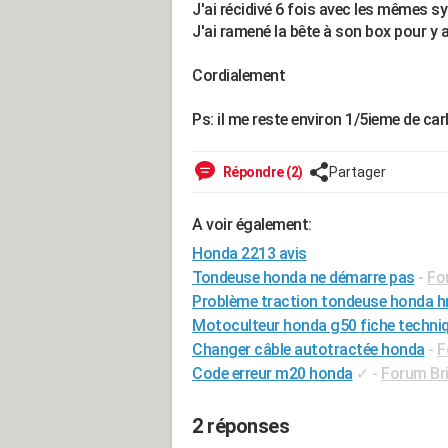
J'ai récidivé 6 fois avec les mêmes 
J'ai ramené la bête à son box pour y a
Cordialement
Ps: il me reste environ 1/5ieme de carb
Répondre (2)
Partager
A voir également:
Honda 2213 avis
Tondeuse honda ne démarre pas
-
Fo
Problème traction tondeuse honda h
Motoculteur honda g50 fiche techni
Changer câble autotractée honda
-
F
Code erreur m20 honda
✓
-
Forum Bri
2 réponses