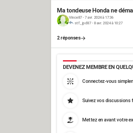
Ma tondeuse Honda ne démar
Vince87
-
7 avr. 2024 à 17:36
stf_jpd87
-
8 avr. 2024 à 10:27
2 réponses
DEVENEZ MEMBRE EN QUELQ
Connectez-vous simpleme
Suivez vos discussions 
Mettez en avant votre ex