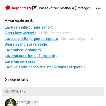
City break
Voyage de noces
Climat
Destinations
Voyage nature
Forum
+
PHOTO
Répondre (2)
Posez votre question
Partager
GUIDES D'ACHAT
A voir également:
BONS PLANS
Lave-vaisselle qui pue la mort
Odeur lave vaisselle
- Meilleures réponses
CARTE DE VOEUX
Lave-vaisselle qui pue les égouts
- Meilleures réponses
Carte Bonne année
Carte Pâques
Carte de Noël
Carte Saint-Valentin
Carte d'anniversaire
DICTIONNAIRE
Dégraissant lave vaisselle
Lave vaisselle sharp f2
Biographies
Expressions
Dictionnaire
Citations
Proverbes
PROGRAMME TV
Lave vaisselle beko p1 clignote
✓
Lave vaisselle gras
✓
COPAINS D'AVANT
Lave-vaisselle bosch erreur e15 robinet clignote
✓
Se connecter
Collèges
Universités
Service militaire
S'inscrire
Lycées
Primaires
Entreprises
Avis de recherche
AVIS DE DÉCÈS
2 réponses
FORUM
Lifestyle
Sport
Television
Cinema
Bricolage
Culture
Auto
Voyage
RÉPONSE 1 / 2
gt.55
2 067