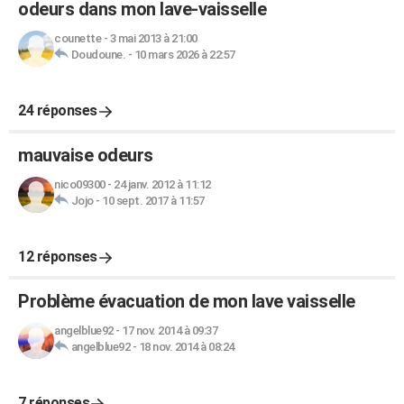
odeurs dans mon lave-vaisselle
counette
-
3 mai 2013 à 21:00
Doudoune.
-
10 mars 2026 à 22:57
24 réponses
mauvaise odeurs
nico09300
-
24 janv. 2012 à 11:12
Jojo
-
10 sept. 2017 à 11:57
12 réponses
Problème évacuation de mon lave vaisselle
angelblue92
-
17 nov. 2014 à 09:37
angelblue92
-
18 nov. 2014 à 08:24
7 réponses