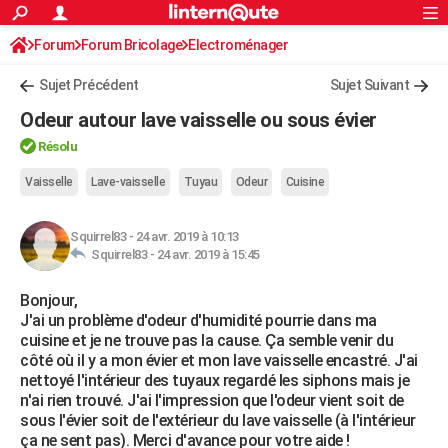
ACTUALITÉS
Forum
Forum Bricolage
Connexion
Electroménager
S'inscrire
Rechercher
Société
Education
Villes
Politique
Faits Divers
Monde
+
SPORT
Sujet Précédent
Sujet Suivant
Football
Cyclisme
Forum
Coupe du monde 2026
Tennis
Rugby
CULTURE
Odeur autour lave vaisselle ou sous évier
TNT
Cinéma
Musique
Programme TV
Streaming
Sorties cinéma
+
FINANCE
Résolu
Impôts
Immobilier
Banque
Crédit
Retraite
Epargne
Risques naturels par ville
Assurance
Vaisselle
Lave-vaisselle
Tuyau
Odeur
Cuisine
AUTO
Réserver un essai
Berlines
Forum auto
Essais
Citadines
SUV
+
HIGH-TECH
Squirrel83
-
24 avr. 2019 à 10:13
Squirrel83 -
24 avr. 2019 à 15:45
Meilleur smartphone
Ordinateurs
Guide high-tech
Mobiles
Internet
Jeux vidéo
+
BRICOLAGE
Bonjour,
Aménagement intérieur
Cuisine
Jardinage
+
Forum
Extérieur
Salle de bains
Rangement
WEEK-END
J'ai un problème d'odeur d'humidité pourrie dans ma
cuisine et je ne trouve pas la cause. Ça semble venir du
Escapades
Expositions
Week-end nature
Guides de France
Patrimoine
Musées
+
LIFESTYLE
côté où il y a mon évier et mon lave vaisselle encastré. J'ai
nettoyé l'intérieur des tuyaux regardé les siphons mais je
Bien-être
Mode
+
Art de vivre
Loisirs
Modes de vie
SANTE
n'ai rien trouvé. J'ai l'impression que l'odeur vient soit de
sous l'évier soit de l'extérieur du lave vaisselle (à l'intérieur
Guide de la santé
Médicaments
+
Alimentation
Maladies
Sommeil
VOYAGE
ça ne sent pas). Merci d'avance pour votre aide !