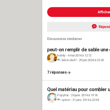
Affiche
Répond
Discussions similaires
peut-on remplir de sable une 
bobily
-
4 mai 2014 à 12:12
labricole47
-
29 juin 2024 à 23:43
7 réponses
Quel matériau pour combler un
PopyVar
-
24 janv. 2014 à 19:18
xplom
-
31 janv. 2014 à 22:58