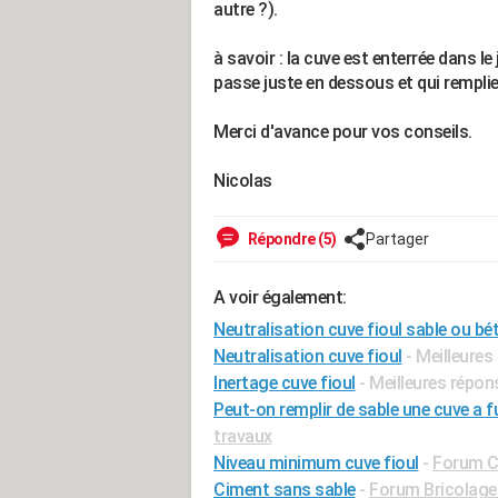
autre ?).
à savoir : la cuve est enterrée dans le 
passe juste en dessous et qui rempli
Merci d'avance pour vos conseils.
Nicolas
Répondre (5)
Partager
A voir également:
Neutralisation cuve fioul sable ou bé
Neutralisation cuve fioul
- Meilleure
Inertage cuve fioul
- Meilleures répon
Peut-on remplir de sable une cuve a fu
travaux
Niveau minimum cuve fioul
-
Forum C
Ciment sans sable
-
Forum Bricolage 