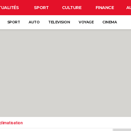
TUALITÉS
SPORT
CULTURE
FINANCE
A
SPORT
AUTO
TELEVISION
VOYAGE
CINEMA
climatisation