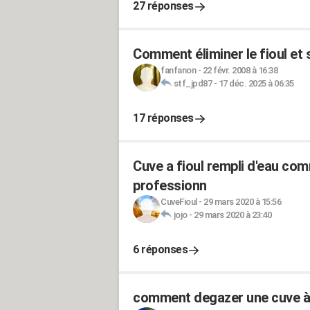
27 réponses
Comment éliminer le fioul et
fanfanon
-
22 févr. 2008 à 16:38
stf_jpd87
-
17 déc. 2025 à 06:35
17 réponses
Cuve a fioul rempli d'eau co
professionn
CuveFioul
-
29 mars 2020 à 15:56
jojo
-
29 mars 2020 à 23:40
6 réponses
comment degazer une cuve 