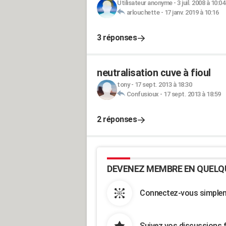
Utilisateur anonyme
-
3 juil. 2008 à 10:04
arlouchette
-
17 janv. 2019 à 10:16
3 réponses
neutralisation cuve à fioul
tony
-
17 sept. 2013 à 18:30
Confusioux
-
17 sept. 2013 à 18:59
2 réponses
DEVENEZ MEMBRE EN QUELQ
Connectez-vous simpleme
Suivez vos discussions 