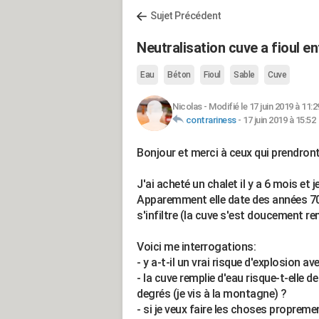
Sujet Précédent
Neutralisation cuve a fioul e
Eau
Béton
Fioul
Sable
Cuve
Nicolas
-
Modifié le 17 juin 2019 à 11:2
contrariness
-
17 juin 2019 à 15:52
Bonjour et merci à ceux qui prendront
J'ai acheté un chalet il y a 6 mois et j
Apparemment elle date des années 70 e
s'infiltre (la cuve s'est doucement re
Voici me interrogations:
- y a-t-il un vrai risque d'explosion a
- la cuve remplie d'eau risque-t-elle de
degrés (je vis à la montagne) ?
- si je veux faire les choses propreme