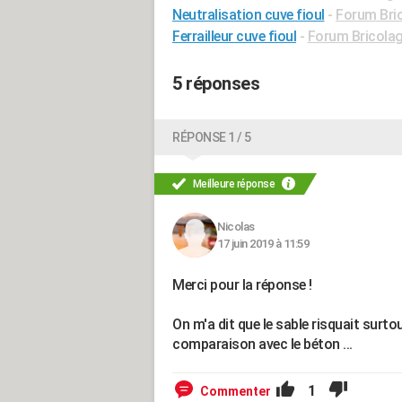
Neutralisation cuve fioul
-
Forum Bric
Ferrailleur cuve fioul
-
Forum Bricolage
5 réponses
RÉPONSE 1 / 5
Meilleure réponse
Nicolas
17 juin 2019 à 11:59
Merci pour la réponse !
On m'a dit que le sable risquait surtou
comparaison avec le béton ...
1
Commenter