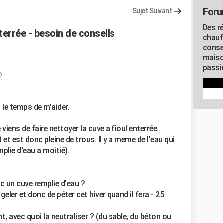
Foru
Sujet Suivant
Des r
nterrée - besoin de conseils
chauf
conse
maiso
passio
9
 le temps de m'aider.
e viens de faire nettoyer la cuve a fioul enterrée.
t est donc pleine de trous. Il y a meme de l'eau qui
mplie d'eau a moitié).
vec un cuve remplie d'eau ?
 geler et donc de péter cet hiver quand il fera - 25
nt, avec quoi la neutraliser ? (du sable, du béton ou