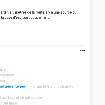
jardin à 5 metres de la route. il y a une source qui
e la cuve d'eau tout doucement.
ton
s réponses
ses
el vide enterrée
✓
-
Forum Divers bricolage et
hauffage et climatisation
/ outillage