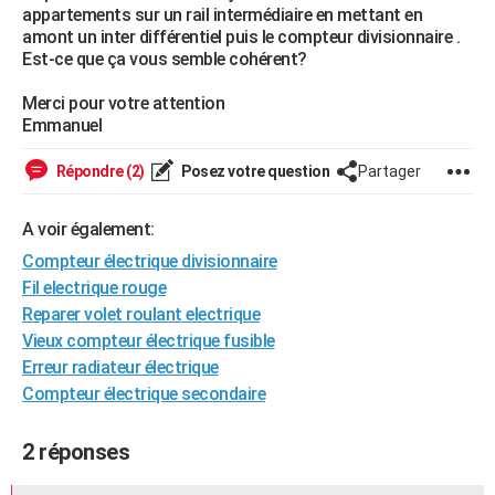
appartements sur un rail intermédiaire en mettant en
City break
Voyage de noces
Climat
Destinations
Voyage nature
Forum
+
PHOTO
amont un inter différentiel puis le compteur divisionnaire .
Est-ce que ça vous semble cohérent?
GUIDES D'ACHAT
Merci pour votre attention
BONS PLANS
Emmanuel
CARTE DE VOEUX
Répondre (2)
Posez votre question
Partager
Carte Bonne année
Carte Pâques
Carte de Noël
Carte Saint-Valentin
Carte d'anniversaire
DICTIONNAIRE
A voir également:
Biographies
Expressions
Dictionnaire
Citations
Proverbes
PROGRAMME TV
Compteur électrique divisionnaire
Fil electrique rouge
COPAINS D'AVANT
Reparer volet roulant electrique
Se connecter
Collèges
Universités
Service militaire
S'inscrire
Lycées
Primaires
Entreprises
Avis de recherche
Vieux compteur électrique fusible
AVIS DE DÉCÈS
Erreur radiateur électrique
FORUM
Compteur électrique secondaire
Lifestyle
Sport
Television
Cinema
Bricolage
Culture
Auto
Voyage
2 réponses