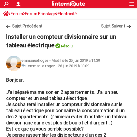
ACTUALITÉS
Forum
Forum Bricolage
Connexion
Electricité
S'inscrire
Rechercher
Société
Education
Villes
Politique
Faits Divers
Monde
+
SPORT
Sujet Précédent
Sujet Suivant
Football
Cyclisme
Forum
Coupe du monde 2026
Tennis
Rugby
CULTURE
Installer un compteur divisionnaire sur un
TNT
Cinéma
Musique
Programme TV
Streaming
Sorties cinéma
+
tableau électrique
FINANCE
Résolu
Impôts
Immobilier
Banque
Crédit
Retraite
Epargne
Risques naturels par ville
Assurance
AUTO
emmanuelrogez
-
Modifié le 25 juin 2019 à 11:39
emmanuelrogez -
26 juin 2019 à 10:09
Réserver un essai
Berlines
Forum auto
Essais
Citadines
SUV
+
HIGH-TECH
Bonjour,
Meilleur smartphone
Ordinateurs
Guide high-tech
Mobiles
Internet
Jeux vidéo
+
BRICOLAGE
J'ai séparé ma maison en 2 appartements. J'ai un seul
Aménagement intérieur
Cuisine
Jardinage
+
Forum
Extérieur
Salle de bains
Rangement
WEEK-END
compteur et un seul tableau électrique.
Je souhaiterai installer un compteur divisionnaire sur le
Escapades
Expositions
Week-end nature
Guides de France
Patrimoine
Musées
+
LIFESTYLE
tableau électrique pour connaitre la consommation d'un
des 2 appartements. (j'aimerai éviter d'installer un tableau
Bien-être
Mode
+
Art de vivre
Loisirs
Modes de vie
SANTE
divisionnaire car c'est plus de boulot et d'argent...)
Est-ce que ça vous semble possible?
Guide de la santé
Médicaments
+
Alimentation
Maladies
Sommeil
VOYAGE
Je pense rassembler les disjoncteurs d'un des 2