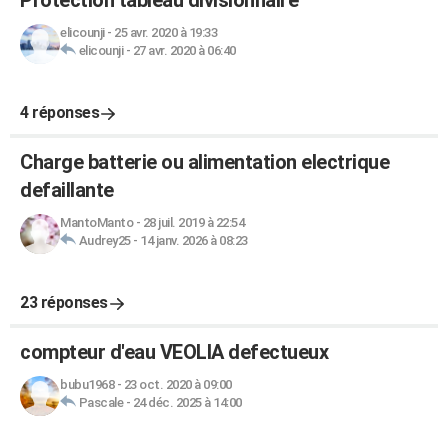
Protection tableau divisionnaire
elicounji
-
25 avr. 2020 à 19:33
elicounji
-
27 avr. 2020 à 06:40
4 réponses
Charge batterie ou alimentation electrique
defaillante
MantoManto
-
28 juil. 2019 à 22:54
Audrey25
-
14 janv. 2026 à 08:23
23 réponses
compteur d'eau VEOLIA defectueux
bubu1968
-
23 oct. 2020 à 09:00
Pascale
-
24 déc. 2025 à 14:00