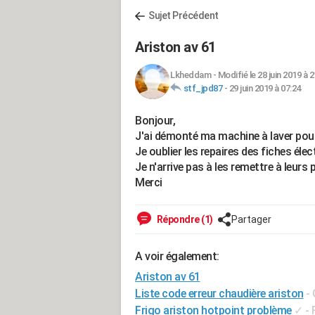
Sujet Précédent
Ariston av 61
Lkheddam
-
Modifié le 28 juin 2019 à 2
stf_jpd87
-
29 juin 2019 à 07:24
Bonjour,
J'ai démonté ma machine à laver pou
Je oublier les repaires des fiches éle
Je n'arrive pas à les remettre à leurs 
Merci
Répondre (1)
Partager
A voir également:
Ariston av 61
Liste code erreur chaudière ariston
-
Frigo ariston hotpoint problème
✓
-