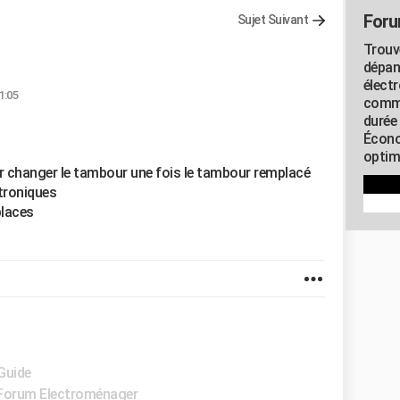
Foru
Sujet Suivant
Trouv
dépan
élect
1:05
commu
durée
Écono
optimi
r changer le tambour une fois le tambour remplacé
ctroniques
places
 Guide
Forum Electroménager