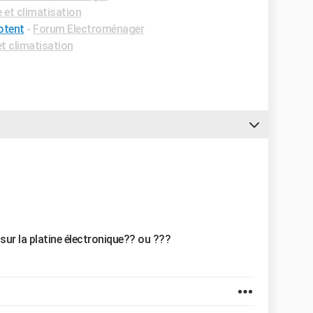
et climatisation
otent
-
Forum Electroménager
t climatisation
sur la platine électronique?? ou ???