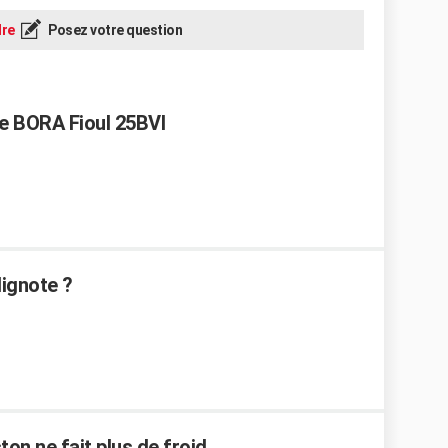
re
Posez votre question
ee BORA Fioul 25BVI
lignote ?
on ne fait plus de froid