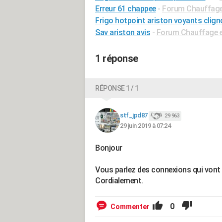
Erreur 61 chappee
-
Forum Chauffage 
Frigo hotpoint ariston voyants clign
Sav ariston avis
-
Forum Chauffage e
1 réponse
RÉPONSE 1 / 1
stf_jpd87
29 963
29 juin 2019 à 07:24
Bonjour
Vous parlez des connexions qui vont 
Cordialement.
0
Commenter