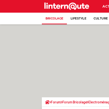
AC
BRICOLAGE
LIFESTYLE
CULTURE
Forum
Forum Bricolage
Electroména