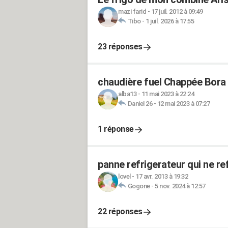
mazi farid
-
17 juil. 2012 à 09:49
Tibo
-
1 juil. 2026 à 17:55
23 réponses
chaudière fuel Chappée Bora 
alba13
-
11 mai 2023 à 22:24
Daniel 26
-
12 mai 2023 à 07:27
1 réponse
panne refrigerateur qui ne ref
lovel
-
17 avr. 2013 à 19:32
Gogone
-
5 nov. 2024 à 12:57
22 réponses