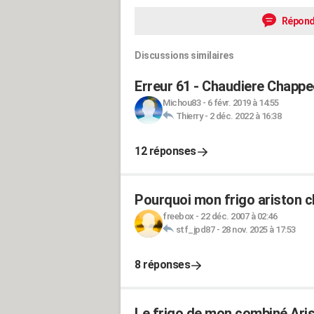
Répond
Discussions similaires
Erreur 61 - Chaudiere Chapp
Michou83
-
6 févr. 2019 à 14:55
Thierry
-
2 déc. 2022 à 16:38
12 réponses
Pourquoi mon frigo ariston c
freebox
-
22 déc. 2007 à 02:46
stf_jpd87
-
28 nov. 2025 à 17:53
8 réponses
Le frigo de mon combiné Arist