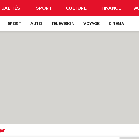
TUALITÉS
SPORT
CULTURE
FINANCE
A
SPORT
AUTO
TELEVISION
VOYAGE
CINEMA
ger