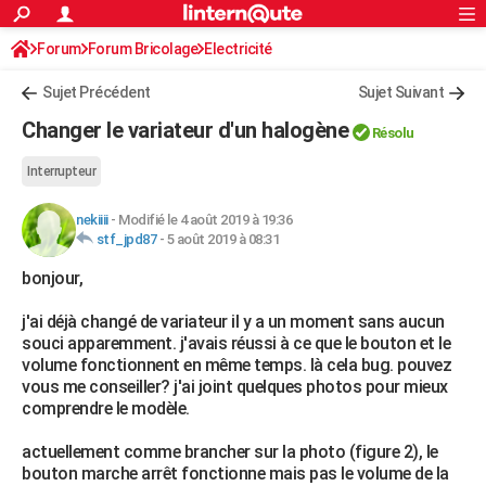
ACTUALITÉS
Forum
Forum Bricolage
Connexion
Electricité
S'inscrire
Rechercher
Société
Education
Villes
Politique
Faits Divers
Monde
+
SPORT
Sujet Précédent
Sujet Suivant
Football
Cyclisme
Forum
Coupe du monde 2026
Tennis
Rugby
CULTURE
Changer le variateur d'un halogène
Résolu
TNT
Cinéma
Musique
Programme TV
Streaming
Sorties cinéma
+
FINANCE
Interrupteur
Impôts
Immobilier
Banque
Crédit
Retraite
Epargne
Risques naturels par ville
Assurance
AUTO
nekiiii
-
Modifié le 4 août 2019 à 19:36
stf_jpd87
-
5 août 2019 à 08:31
Réserver un essai
Berlines
Forum auto
Essais
Citadines
SUV
+
HIGH-TECH
bonjour,
Meilleur smartphone
Ordinateurs
Guide high-tech
Mobiles
Internet
Jeux vidéo
+
BRICOLAGE
j'ai déjà changé de variateur il y a un moment sans aucun
Aménagement intérieur
Cuisine
Jardinage
+
Forum
Extérieur
Salle de bains
Rangement
WEEK-END
souci apparemment. j'avais réussi à ce que le bouton et le
volume fonctionnent en même temps. là cela bug. pouvez
Escapades
Expositions
Week-end nature
Guides de France
Patrimoine
Musées
+
LIFESTYLE
vous me conseiller? j'ai joint quelques photos pour mieux
comprendre le modèle.
Bien-être
Mode
+
Art de vivre
Loisirs
Modes de vie
SANTE
actuellement comme brancher sur la photo (figure 2), le
Guide de la santé
Médicaments
+
Alimentation
Maladies
Sommeil
VOYAGE
bouton marche arrêt fonctionne mais pas le volume de la