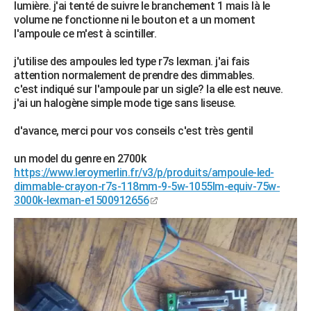
lumière. j'ai tenté de suivre le branchement 1 mais là le
City break
Voyage de noces
Climat
Destinations
Voyage nature
Forum
+
PHOTO
volume ne fonctionne ni le bouton et a un moment
l'ampoule ce m'est à scintiller.
GUIDES D'ACHAT
j'utilise des ampoules led type r7s lexman. j'ai fais
BONS PLANS
attention normalement de prendre des dimmables.
c'est indiqué sur l'ampoule par un sigle? la elle est neuve.
CARTE DE VOEUX
j'ai un halogène simple mode tige sans liseuse.
Carte Bonne année
Carte Pâques
Carte de Noël
Carte Saint-Valentin
Carte d'anniversaire
DICTIONNAIRE
d'avance, merci pour vos conseils c'est très gentil
Biographies
Expressions
Dictionnaire
Citations
Proverbes
PROGRAMME TV
un model du genre en 2700k
https://www.leroymerlin.fr/v3/p/produits/ampoule-led-
COPAINS D'AVANT
dimmable-crayon-r7s-118mm-9-5w-1055lm-equiv-75w-
3000k-lexman-e1500912656
Se connecter
Collèges
Universités
Service militaire
S'inscrire
Lycées
Primaires
Entreprises
Avis de recherche
AVIS DE DÉCÈS
FORUM
Lifestyle
Sport
Television
Cinema
Bricolage
Culture
Auto
Voyage