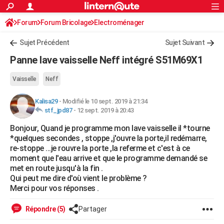
ACTUALITÉS
Forum
Forum Bricolage
Connexion
Electroménager
S'inscrire
Rechercher
Société
Education
Villes
Politique
Faits Divers
Monde
+
SPORT
Sujet Précédent
Sujet Suivant
Football
Cyclisme
Forum
Coupe du monde 2026
Tennis
Rugby
CULTURE
Panne lave vaisselle Neff intégré S51M69X1
TNT
Cinéma
Musique
Programme TV
Streaming
Sorties cinéma
+
FINANCE
Vaisselle
Neff
Impôts
Immobilier
Banque
Crédit
Retraite
Epargne
Risques naturels par ville
Assurance
AUTO
Kalisa29
-
Modifié le 10 sept. 2019 à 21:34
stf_jpd87
-
12 sept. 2019 à 20:43
Réserver un essai
Berlines
Forum auto
Essais
Citadines
SUV
+
HIGH-TECH
Bonjour, Quand je programme mon lave vaisselle il *tourne
Meilleur smartphone
Ordinateurs
Guide high-tech
Mobiles
Internet
Jeux vidéo
+
BRICOLAGE
*quelques secondes , stoppe ,j'ouvre la porte,il redémarre,
re-stoppe ...je rouvre la porte ,la referme et c'est à ce
Aménagement intérieur
Cuisine
Jardinage
+
Forum
Extérieur
Salle de bains
Rangement
WEEK-END
moment que l'eau arrive et que le programme demandé se
met en route jusqu'à la fin .
Escapades
Expositions
Week-end nature
Guides de France
Patrimoine
Musées
+
LIFESTYLE
Qui peut me dire d'où vient le problème ?
Merci pour vos réponses .
Bien-être
Mode
+
Art de vivre
Loisirs
Modes de vie
SANTE
Répondre (5)
Partager
Guide de la santé
Médicaments
+
Alimentation
Maladies
Sommeil
VOYAGE