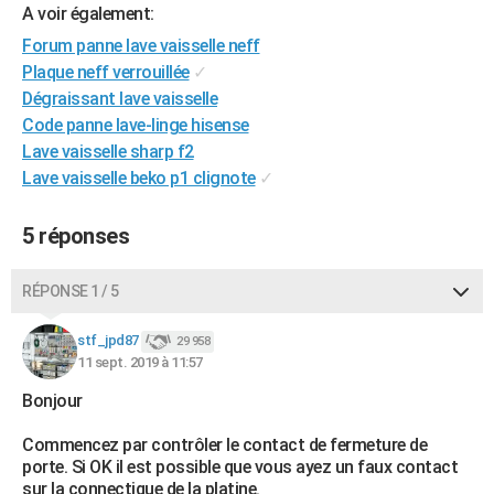
A voir également:
City break
Voyage de noces
Climat
Destinations
Voyage nature
Forum
+
PHOTO
Forum panne lave vaisselle neff
Plaque neff verrouillée
✓
GUIDES D'ACHAT
Dégraissant lave vaisselle
BONS PLANS
Code panne lave-linge hisense
Lave vaisselle sharp f2
CARTE DE VOEUX
Lave vaisselle beko p1 clignote
✓
Carte Bonne année
Carte Pâques
Carte de Noël
Carte Saint-Valentin
Carte d'anniversaire
DICTIONNAIRE
5 réponses
Biographies
Expressions
Dictionnaire
Citations
Proverbes
PROGRAMME TV
RÉPONSE 1 / 5
COPAINS D'AVANT
Se connecter
Collèges
Universités
Service militaire
S'inscrire
Lycées
Primaires
Entreprises
Avis de recherche
AVIS DE DÉCÈS
stf_jpd87
29 958
11 sept. 2019 à 11:57
FORUM
Bonjour
Lifestyle
Sport
Television
Cinema
Bricolage
Culture
Auto
Voyage
Commencez par contrôler le contact de fermeture de
porte. Si OK il est possible que vous ayez un faux contact
sur la connectique de la platine.