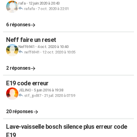
rafa
-
12 juin 2020 à 20:43
rafafa
-
7 oct. 2020 à 22:01
6 réponses
Neff faire un reset
Neff6941
-
4 oct. 2020 à 10:40
neff6941
-
12 oct. 2020 à 10:05
2 réponses
E19 code erreur
JELINO
-
5 juin 2016 à 19:38
stf_jpd87
-
21 juil. 2020 à 07:59
20 réponses
Lave-vaisselle bosch silence plus erreur code
E19