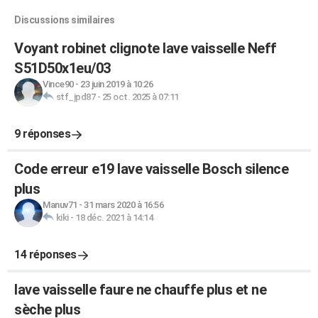
Discussions similaires
Voyant robinet clignote lave vaisselle Neff
S51D50x1eu/03
Vince90
-
23 juin 2019 à 10:26
stf_jpd87
-
25 oct. 2025 à 07:11
9 réponses
Code erreur e19 lave vaisselle Bosch silence
plus
Manuv71
-
31 mars 2020 à 16:56
kiki
-
18 déc. 2021 à 14:14
14 réponses
lave vaisselle faure ne chauffe plus et ne
sèche plus