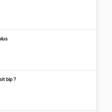
plus
it bip ?