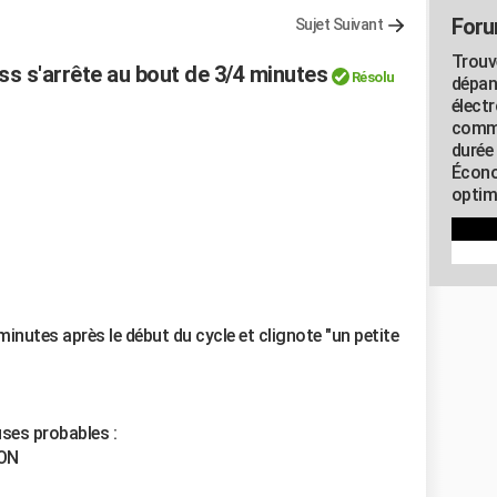
Foru
Sujet Suivant
Trouv
ss s'arrête au bout de 3/4 minutes
Résolu
dépan
élect
commu
durée
Écono
optimi
 minutes après le début du cycle et clignote "un petite
uses probables :
NON