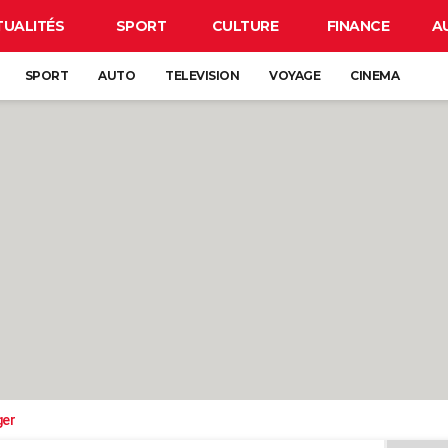
TUALITÉS
SPORT
CULTURE
FINANCE
A
SPORT
AUTO
TELEVISION
VOYAGE
CINEMA
ger