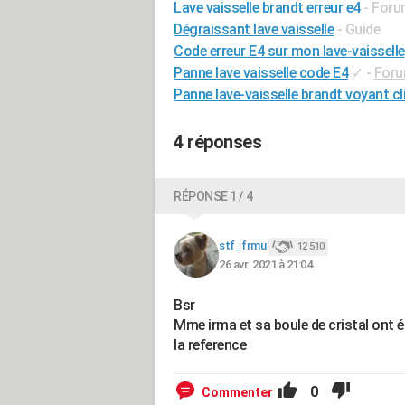
Lave vaisselle brandt erreur e4
-
Foru
Dégraissant lave vaisselle
- Guide
Code erreur E4 sur mon lave-vaisselle
Panne lave vaisselle code E4
✓
-
Foru
Panne lave-vaisselle brandt voyant c
4 réponses
RÉPONSE 1 / 4
stf_frmu
12 510
26 avr. 2021 à 21:04
Bsr
Mme irma et sa boule de cristal ont ét
la reference
0
Commenter