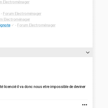
m Electroménager
-
Forum Electroménager
m Electroménager
lignote
✓
-
Forum Electroménager
é licencié il va donc nous etre impossible de deviner