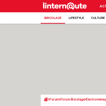
AC
BRICOLAGE
LIFESTYLE
CULTURE
Forum
Forum Bricolage
Electroména