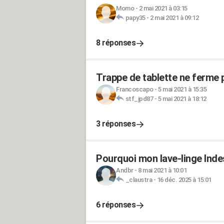
Momo
-
2 mai 2021 à 03:15
papy35
-
2 mai 2021 à 09:12
8 réponses
Trappe de tablette ne ferme 
Francoscapo
-
5 mai 2021 à 15:35
stf_jpd87
-
5 mai 2021 à 18:12
3 réponses
Pourquoi mon lave-linge Indes
Andbr
-
8 mai 2021 à 10:01
_claustra
-
16 déc. 2025 à 15:01
6 réponses