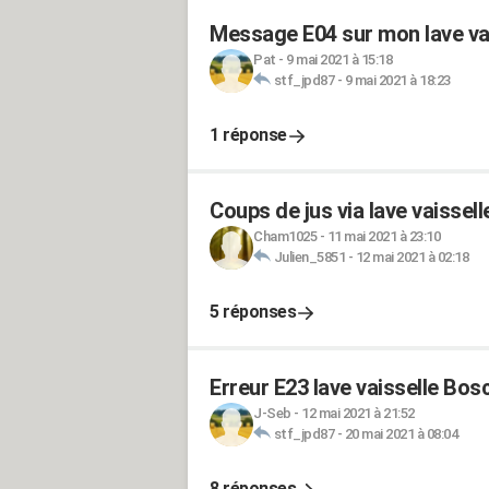
Message E04 sur mon lave va
Pat
-
9 mai 2021 à 15:18
stf_jpd87
-
9 mai 2021 à 18:23
1 réponse
Coups de jus via lave vaisselle
Cham1025
-
11 mai 2021 à 23:10
Julien_5851
-
12 mai 2021 à 02:18
5 réponses
Erreur E23 lave vaisselle B
J-Seb
-
12 mai 2021 à 21:52
stf_jpd87
-
20 mai 2021 à 08:04
8 réponses