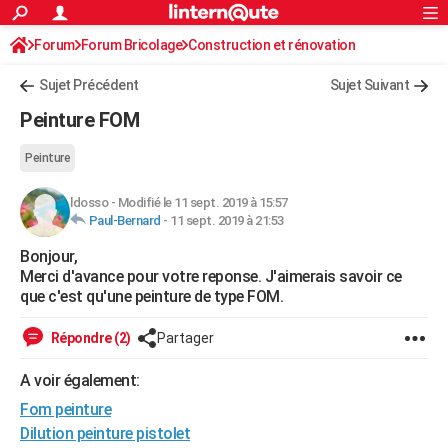
ACTUALITÉS
Forum
Forum Bricolage
Connexion
Construction et rénovation
S'inscrire
Rechercher
Société
Education
Villes
Politique
Faits Divers
Monde
+
SPORT
Peinture, Vernis, Tapissserie
Sujet Précédent
Sujet Suivant
Football
Cyclisme
Forum
Coupe du monde 2026
Tennis
Rugby
CULTURE
Peinture FOM
TNT
Cinéma
Musique
Programme TV
Streaming
Sorties cinéma
+
FINANCE
Peinture
Impôts
Immobilier
Banque
Crédit
Retraite
Epargne
Risques naturels par ville
Assurance
AUTO
ldosso
-
Modifié le 11 sept. 2019 à 15:57
Paul-Bernard
-
11 sept. 2019 à 21:53
Réserver un essai
Berlines
Forum auto
Essais
Citadines
SUV
+
HIGH-TECH
Bonjour,
Meilleur smartphone
Ordinateurs
Guide high-tech
Mobiles
Internet
Jeux vidéo
+
BRICOLAGE
Merci d'avance pour votre reponse. J'aimerais savoir ce
que c'est qu'une peinture de type FOM.
Aménagement intérieur
Cuisine
Jardinage
+
Forum
Extérieur
Salle de bains
Rangement
WEEK-END
Répondre (2)
Partager
Escapades
Expositions
Week-end nature
Guides de France
Patrimoine
Musées
+
LIFESTYLE
A voir également:
Bien-être
Mode
+
Art de vivre
Loisirs
Modes de vie
SANTE
Fom peinture
Guide de la santé
Médicaments
+
Alimentation
Maladies
Sommeil
VOYAGE
Dilution peinture pistolet