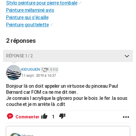
Stylo peinture pour pierre tombale
✓
City break
Voyage de noces
Climat
Destinations
Voyage nature
Forum
+
PHOTO
Peinture mélaminé avis
Peinture qui s'écaille
GUIDES D'ACHAT
Peinture gouttelette
✓
BONS PLANS
2 réponses
CARTE DE VOEUX
Carte Bonne année
Carte Pâques
Carte de Noël
Carte Saint-Valentin
Carte d'anniversaire
RÉPONSE 1 / 2
DICTIONNAIRE
Biographies
Expressions
Dictionnaire
Citations
Proverbes
PROGRAMME TV
KIDUGUEN
5 112
11 sept. 2019 à 16:37
COPAINS D'AVANT
Bonjour là on doit appeler un virtuose du pinceau Paul
Bernard car FOM ca ne me dit rien .
Se connecter
Collèges
Universités
Service militaire
S'inscrire
Lycées
Primaires
Entreprises
Avis de recherche
AVIS DE DÉCÈS
Je connais l acrylique la glycero pour le bois .le fer .la sous
couche et je m arrête là .cdlt
FORUM
1
Lifestyle
Sport
Television
Cinema
Bricolage
Culture
Auto
Voyage
Commenter
ldosso