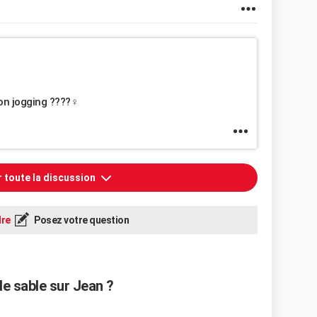
n jogging ????‍♀️
r toute la discussion
re
Posez votre question
e sable sur Jean ?