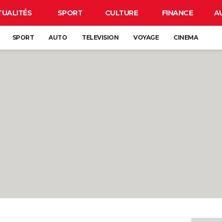
TUALITÉS
SPORT
CULTURE
FINANCE
A
SPORT
AUTO
TELEVISION
VOYAGE
CINEMA