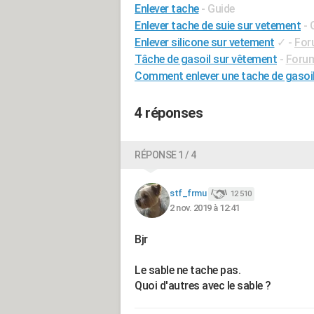
Enlever tache
- Guide
Enlever tache de suie sur vetement
- 
Enlever silicone sur vetement
✓
-
For
Tâche de gasoil sur vêtement
-
Foru
Comment enlever une tache de gasoil
4 réponses
RÉPONSE 1 / 4
stf_frmu
12 510
2 nov. 2019 à 12:41
Bjr
Le sable ne tache pas.
Quoi d'autres avec le sable ?