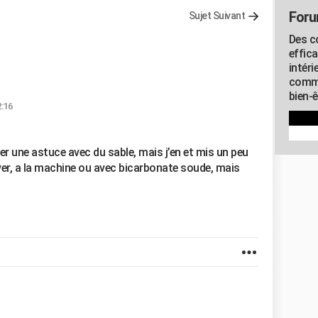
Foru
Sujet Suivant
Des c
effic
intéri
commu
bien-
2:16
ayer une astuce avec du sable, mais j’en et mis un peu
aver, a la machine ou avec bicarbonate soude, mais