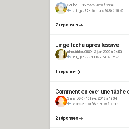
Boubou
-
15 mars 2020 à 19:43
stf_jpd87
-
16 mars 2020 à 18:40
7 réponses
Linge taché après lessive
choubidou0809
-
3 juin 2020 à 04:53
stf_jpd87
-
3 juin 2020 à 07:57
1 réponse
Comment enlever une tâche d
SarahLGK
-
10 févr. 2018 à 12:34
Icare95
-
10 févr. 2018 à 17:18
2 réponses