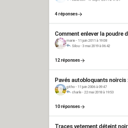
4 réponses
Comment enlever la poudre de
marie
-
11 juin 2011 à 19:08
Silou
-
3 mai 2019 à 06:42
12 réponses
Pavés autobloquants noircis 
githo
-
11 juin 2006 à 09:47
charle
-
22 mai 2018 à 19:53
10 réponses
Traces vetement déteint noir 