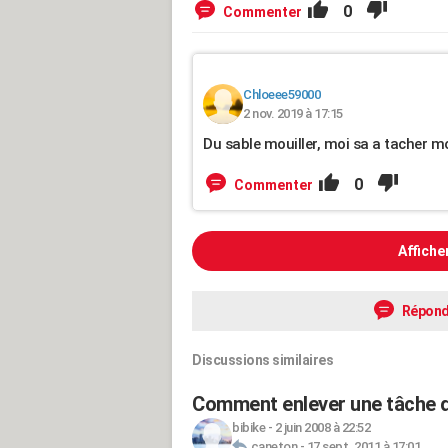
0
Commenter
Chloeee59000
2 nov. 2019 à 17:15
Du sable mouiller, moi sa a tacher mo
0
Commenter
Affiche
Répond
Discussions similaires
Comment enlever une tâche d
bibike
-
2 juin 2008 à 22:52
caneton
-
17 sept. 2011 à 17:01