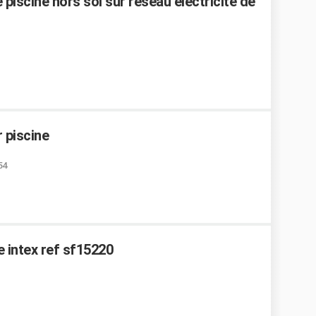
iscine hors sol sur réseau électricité de
 piscine
54
 intex ref sf15220