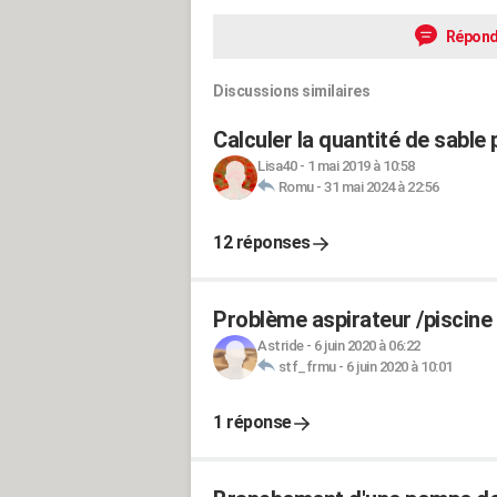
Répond
Discussions similaires
Calculer la quantité de sable 
Lisa40
-
1 mai 2019 à 10:58
Romu
-
31 mai 2024 à 22:56
12 réponses
Problème aspirateur /piscine 
Astride
-
6 juin 2020 à 06:22
stf_frmu
-
6 juin 2020 à 10:01
1 réponse