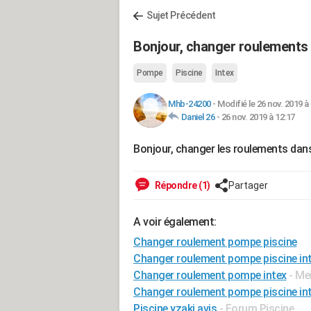
Sujet Précédent
Bonjour, changer roulements 
Pompe
Piscine
Intex
Mhb-24200
-
Modifié le 26 nov. 2019 à
Daniel 26
-
26 nov. 2019 à 12:17
Bonjour, changer les roulements dan
Répondre (1)
Partager
A voir également:
Changer roulement pompe piscine
Changer roulement pompe piscine in
Changer roulement pompe intex
- Me
Changer roulement pompe piscine in
Piscine yzaki avis
-
Forum Piscine