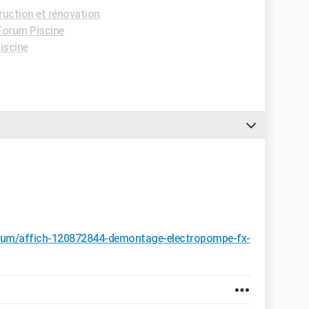
uction et rénovation
Forum Piscine
iscine
forum/affich-120872844-demontage-electropompe-fx-