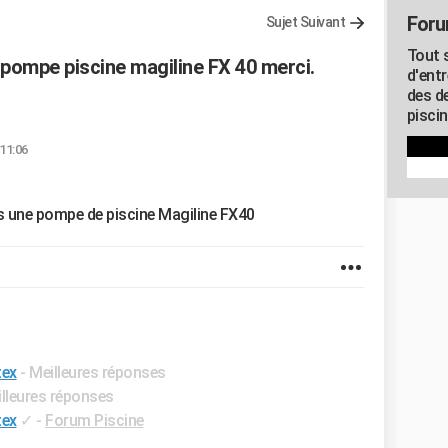
Foru
Sujet Suivant
Tout 
pompe piscine magiline FX 40 merci.
d'entr
des d
piscin
 11:06
s une pompe de piscine Magiline FX40
tex
- Meilleures réponses
illeures réponses
tex
✓
-
Forum Piscine