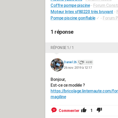
Coffre pompe piscine
-
Forum Constr
Moteur Intex sf80220 très bruyant
-
Pompe piscine gonflable
✓
-
Forum P
1 réponse
RÉPONSE 1 / 1
Daniel 26
4 690
26 nov. 2019 à 12:17
Bonjour,
Est-ce ce modèle ?
https://bricolage.linternaute.com/
magiline
1
Commenter