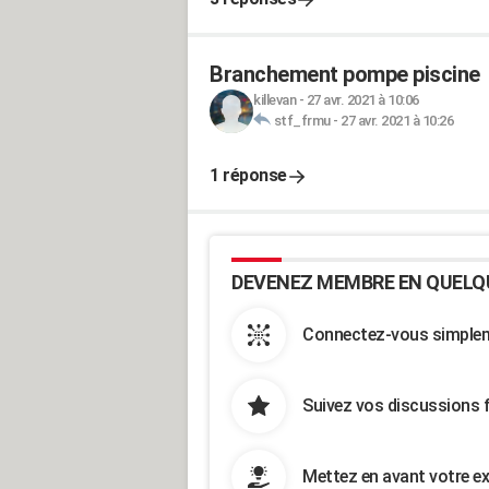
Branchement pompe piscine
killevan
-
27 avr. 2021 à 10:06
stf_frmu
-
27 avr. 2021 à 10:26
1 réponse
DEVENEZ MEMBRE EN QUELQ
Connectez-vous simpleme
Suivez vos discussions 
Mettez en avant votre ex