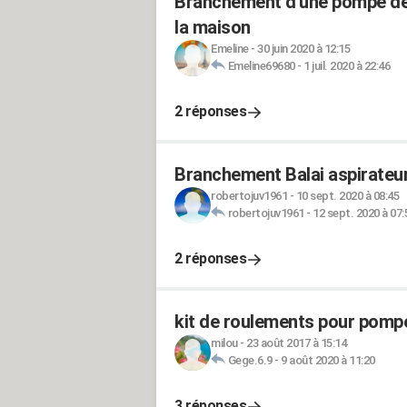
Branchement d'une pompe de p
la maison
Emeline
-
30 juin 2020 à 12:15
Emeline69680
-
1 juil. 2020 à 22:46
2 réponses
Branchement Balai aspirateur
robertojuv1961
-
10 sept. 2020 à 08:45
robertojuv1961
-
12 sept. 2020 à 07:
2 réponses
kit de roulements pour pompe
milou
-
23 août 2017 à 15:14
Gege.6.9
-
9 août 2020 à 11:20
3 réponses