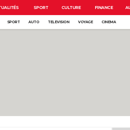
TUALITÉS
SPORT
CULTURE
FINANCE
A
SPORT
AUTO
TELEVISION
VOYAGE
CINEMA