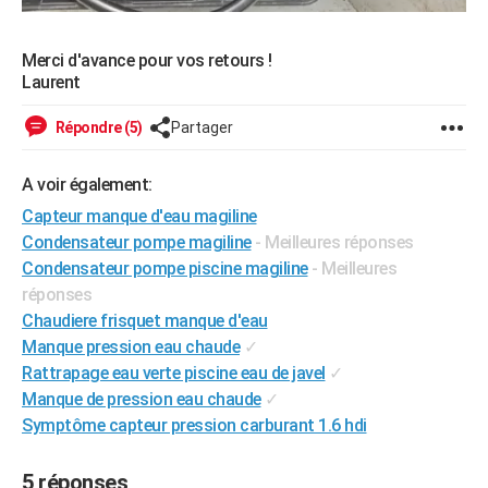
Merci d'avance pour vos retours !
Laurent
Répondre (5)
Partager
A voir également:
Capteur manque d'eau magiline
Condensateur pompe magiline
- Meilleures réponses
Condensateur pompe piscine magiline
- Meilleures
réponses
Chaudiere frisquet manque d'eau
Manque pression eau chaude
✓
Rattrapage eau verte piscine eau de javel
✓
Manque de pression eau chaude
✓
Symptôme capteur pression carburant 1.6 hdi
5 réponses