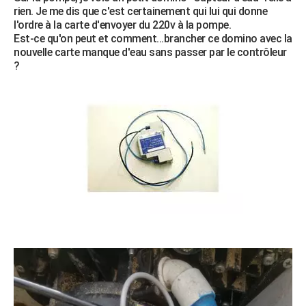
rien. Je me dis que c'est certainement qui lui qui donne
City break
Voyage de noces
Climat
Destinations
Voyage nature
Forum
+
PHOTO
l'ordre à la carte d'envoyer du 220v à la pompe.
Est-ce qu'on peut et comment...brancher ce domino avec la
GUIDES D'ACHAT
nouvelle carte manque d'eau sans passer par le contrôleur
?
BONS PLANS
CARTE DE VOEUX
Carte Bonne année
Carte Pâques
Carte de Noël
Carte Saint-Valentin
Carte d'anniversaire
DICTIONNAIRE
Biographies
Expressions
Dictionnaire
Citations
Proverbes
PROGRAMME TV
COPAINS D'AVANT
Se connecter
Collèges
Universités
Service militaire
S'inscrire
Lycées
Primaires
Entreprises
Avis de recherche
AVIS DE DÉCÈS
FORUM
Lifestyle
Sport
Television
Cinema
Bricolage
Culture
Auto
Voyage