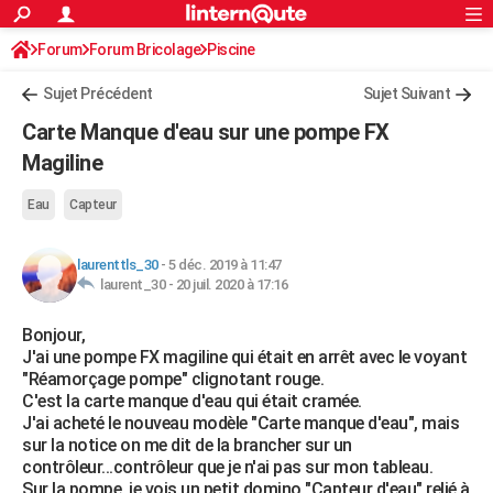
ACTUALITÉS
Forum
Forum Bricolage
Connexion
Piscine
S'inscrire
Rechercher
Société
Education
Villes
Politique
Faits Divers
Monde
+
SPORT
Sujet Précédent
Sujet Suivant
Football
Cyclisme
Forum
Coupe du monde 2026
Tennis
Rugby
CULTURE
Carte Manque d'eau sur une pompe FX
TNT
Cinéma
Musique
Programme TV
Streaming
Sorties cinéma
+
Magiline
FINANCE
Impôts
Immobilier
Banque
Crédit
Retraite
Epargne
Risques naturels par ville
Assurance
AUTO
Eau
Capteur
Réserver un essai
Berlines
Forum auto
Essais
Citadines
SUV
+
HIGH-TECH
laurenttls_30
-
5 déc. 2019 à 11:47
laurent_30 -
20 juil. 2020 à 17:16
Meilleur smartphone
Ordinateurs
Guide high-tech
Mobiles
Internet
Jeux vidéo
+
BRICOLAGE
Bonjour,
Aménagement intérieur
Cuisine
Jardinage
+
Forum
Extérieur
Salle de bains
Rangement
WEEK-END
J'ai une pompe FX magiline qui était en arrêt avec le voyant
"Réamorçage pompe" clignotant rouge.
Escapades
Expositions
Week-end nature
Guides de France
Patrimoine
Musées
+
LIFESTYLE
C'est la carte manque d'eau qui était cramée.
J'ai acheté le nouveau modèle "Carte manque d'eau", mais
Bien-être
Mode
+
Art de vivre
Loisirs
Modes de vie
SANTE
sur la notice on me dit de la brancher sur un
contrôleur...contrôleur que je n'ai pas sur mon tableau.
Guide de la santé
Médicaments
+
Alimentation
Maladies
Sommeil
VOYAGE
Sur la pompe, je vois un petit domino "Capteur d'eau" relié à