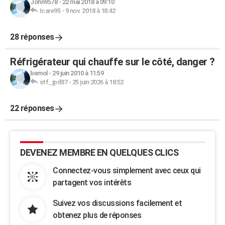
John9578
-
22 mai 2018 à 09:10
Icare95
-
9 nov. 2018 à 18:42
28 réponses
Réfrigérateur qui chauffe sur le côté, danger ?
bemol
-
29 juin 2010 à 11:59
stf_jpd87
-
25 juin 2026 à 18:52
22 réponses
DEVENEZ MEMBRE EN QUELQUES CLICS
Connectez-vous simplement avec ceux qui
partagent vos intérêts
Suivez vos discussions facilement et
obtenez plus de réponses