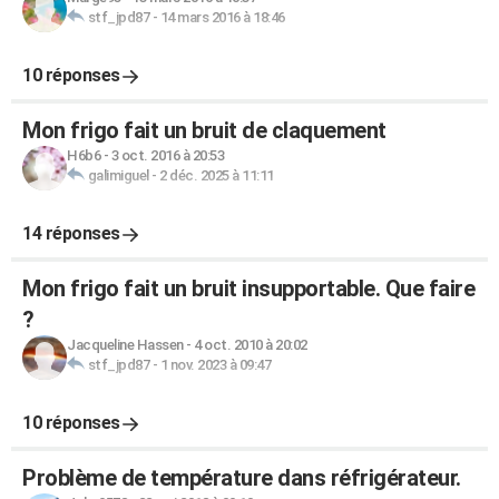
stf_jpd87
-
14 mars 2016 à 18:46
10 réponses
Mon frigo fait un bruit de claquement
H6b6
-
3 oct. 2016 à 20:53
galimiguel
-
2 déc. 2025 à 11:11
14 réponses
Mon frigo fait un bruit insupportable. Que faire
?
Jacqueline Hassen
-
4 oct. 2010 à 20:02
stf_jpd87
-
1 nov. 2023 à 09:47
10 réponses
Problème de température dans réfrigérateur.