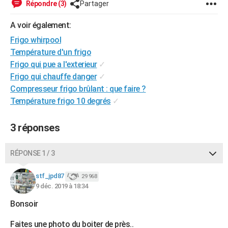
Répondre (3)
Partager
City break
Voyage de noces
Climat
Destinations
Voyage nature
Forum
+
PHOTO
A voir également:
GUIDES D'ACHAT
Frigo whirpool
Température d'un frigo
BONS PLANS
Frigo qui pue a l'exterieur
✓
CARTE DE VOEUX
Frigo qui chauffe danger
✓
Compresseur frigo brûlant : que faire ?
Carte Bonne année
Carte Pâques
Carte de Noël
Carte Saint-Valentin
Carte d'anniversaire
DICTIONNAIRE
Température frigo 10 degrés
✓
Biographies
Expressions
Dictionnaire
Citations
Proverbes
PROGRAMME TV
3 réponses
COPAINS D'AVANT
RÉPONSE 1 / 3
Se connecter
Collèges
Universités
Service militaire
S'inscrire
Lycées
Primaires
Entreprises
Avis de recherche
AVIS DE DÉCÈS
stf_jpd87
29 968
FORUM
9 déc. 2019 à 18:34
Lifestyle
Sport
Television
Cinema
Bricolage
Culture
Auto
Voyage
Bonsoir
Faites une photo du boiter de près..