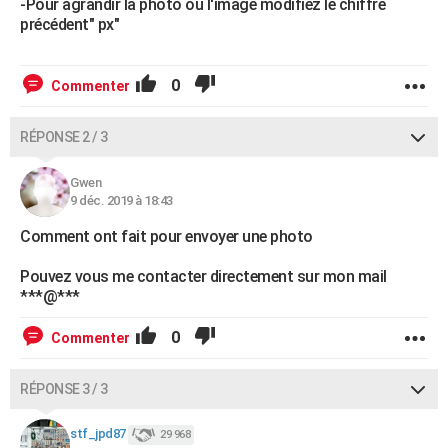
-Pour agrandir la photo ou l'image modifiez le chiffre
précédent" px"
0
Commenter
RÉPONSE 2 / 3
Gwen
9 déc. 2019 à 18:43
Comment ont fait pour envoyer une photo
Pouvez vous me contacter directement sur mon mail
***@***
0
Commenter
RÉPONSE 3 / 3
stf_jpd87
29 968