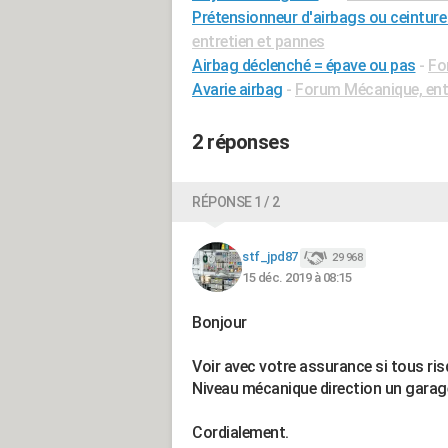
Prétensionneur d'airbags ou ceinture
entretien et pannes
Airbag déclenché = épave ou pas
-
Fo
Avarie airbag
-
Forum Mécanique, ent
2 réponses
RÉPONSE 1 / 2
stf_jpd87
29 968
15 déc. 2019 à 08:15
Bonjour
Voir avec votre assurance si tous risq
Niveau mécanique direction un garag
Cordialement.