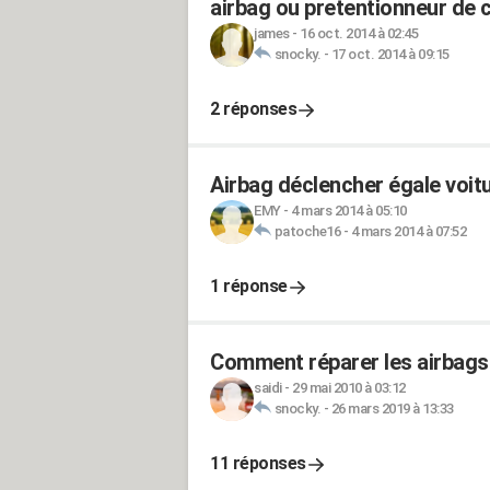
airbag ou pretentionneur de c
james
-
16 oct. 2014 à 02:45
snocky.
-
17 oct. 2014 à 09:15
2 réponses
Airbag déclencher égale voit
EMY
-
4 mars 2014 à 05:10
patoche16
-
4 mars 2014 à 07:52
1 réponse
Comment réparer les airbags 
saidi
-
29 mai 2010 à 03:12
snocky.
-
26 mars 2019 à 13:33
11 réponses