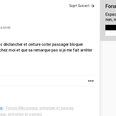
Foru
Sujet Suivant
Espac
rien, 
 à 04:44
g c déclancher et ceiture coter passager bloquer
 chez moi et que sa remarque pas si je me fait arrêter
on
-
Forum Mécanique, entretien et pannes
ue, entretien et pannes