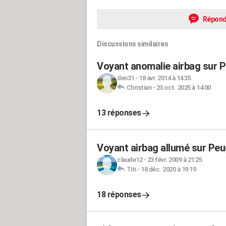
Répond
Discussions similaires
Voyant anomalie airbag sur 
den31
-
18 avr. 2014 à 14:35
Christian
-
23 oct. 2025 à 14:00
13 réponses
Voyant airbag allumé sur Peug
claude12
-
23 févr. 2009 à 21:25
Titi
-
18 déc. 2020 à 19:19
18 réponses