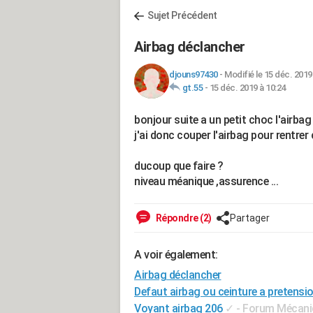
Sujet Précédent
Airbag déclancher
djouns97430
-
Modifié le 15 déc. 2019
gt.55
-
15 déc. 2019 à 10:24
bonjour suite a un petit choc l'airba
j'ai donc couper l'airbag pour rentrer
ducoup que faire ?
niveau méanique ,assurence ...
Répondre (2)
Partager
A voir également:
Airbag déclancher
Defaut airbag ou ceinture a pretensi
Voyant airbag 206
✓
-
Forum Mécaniq