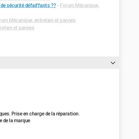
 de sécurité défaiffants ??
-
Forum Mécanique,
rum Mécanique, entretien et pannes
retien et pannes
ues. Prise en charge de la réparation.
e de la marque