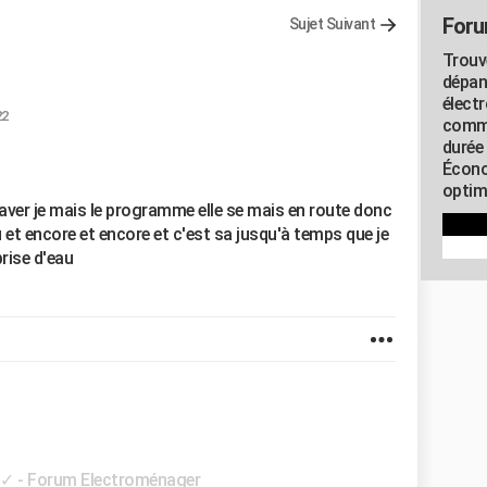
Foru
Sujet Suivant
Trouv
dépan
élect
22
commu
durée
Écono
optimi
aver je mais le programme elle se mais en route donc
u et encore et encore et c'est sa jusqu'à temps que je
prise d'eau
✓
-
Forum Electroménager