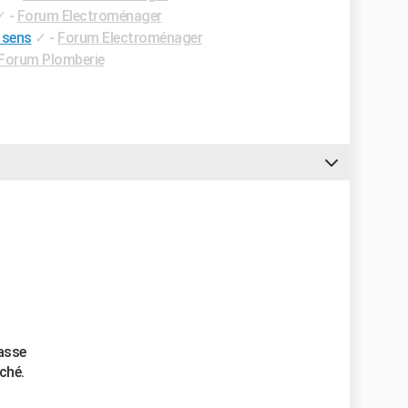
✓
-
Forum Electroménager
 sens
✓
-
Forum Electroménager
Forum Plomberie
asse
ché.