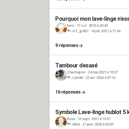
Pourquoi mon lave-linge n'es
kern
-
17 oct. 2010 à 20:43
stf_jpd87
-
14 juil. 2021 à 17:44
9 réponses
Tambour desaxé
Chachapso
-
24 mai 2021 à 10:27
Lolo86
-
23 avr. 2026 à 07:16
16 réponses
Symbole Lave-linge hublot 
Rose
-
13 sept. 2021 à 13:01
Mimi
-
21 janv. 2026 à 03:50