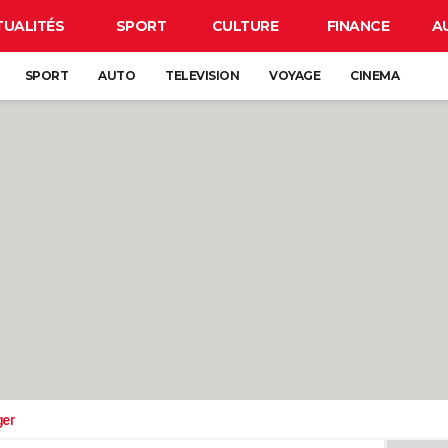
TUALITÉS
SPORT
CULTURE
FINANCE
A
SPORT
AUTO
TELEVISION
VOYAGE
CINEMA
ger