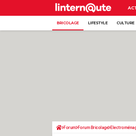
AC
BRICOLAGE
LIFESTYLE
CULTURE
Forum
Forum Bricolage
Electroména