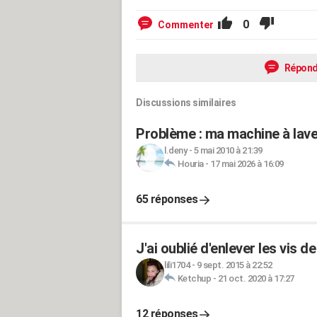
0
Commenter
Répond
Discussions similaires
Problème : ma machine à laver
l.deny
-
5 mai 2010 à 21:39
Houria
-
17 mai 2026 à 16:09
65 réponses
J'ai oublié d'enlever les vis
lili1704
-
9 sept. 2015 à 22:52
Ketchup
-
21 oct. 2020 à 17:27
12 réponses