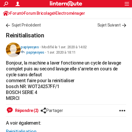
ACTUALITÉS
Forum
Forum Bricolage
Connexion
Electroménager
S'inscrire
Rechercher
Société
Education
Villes
Politique
Faits Divers
Monde
+
SPORT
Sujet Précédent
Sujet Suivant
Football
Cyclisme
Forum
Coupe du monde 2026
Tennis
Rugby
CULTURE
Reinitialisation
TNT
Cinéma
Musique
Programme TV
Streaming
Sorties cinéma
+
FINANCE
papiyesyes
-
Modifié le 1 avr. 2020 à 14:02
papiyesyes
-
1 avr. 2020 à 18:11
Impôts
Immobilier
Banque
Crédit
Retraite
Epargne
Risques naturels par ville
Assurance
AUTO
Bonjour, la machine a laver fonctionne un cycle de lavage
Réserver un essai
Berlines
Forum auto
Essais
Citadines
SUV
+
HIGH-TECH
complet puis au second lavage elle s'arrete en cours de
cycle sans defaut
Meilleur smartphone
Ordinateurs
Guide high-tech
Mobiles
Internet
Jeux vidéo
+
BRICOLAGE
comment faire pour la reinitialiser
bosch NR: WOT24257FF/1
Aménagement intérieur
Cuisine
Jardinage
+
Forum
Extérieur
Salle de bains
Rangement
WEEK-END
BOSCH SERIE 4
MERCI
Escapades
Expositions
Week-end nature
Guides de France
Patrimoine
Musées
+
LIFESTYLE
Répondre (2)
Partager
Bien-être
Mode
+
Art de vivre
Loisirs
Modes de vie
SANTE
A voir également:
Guide de la santé
Médicaments
+
Alimentation
Maladies
Sommeil
VOYAGE
Reinitialisation