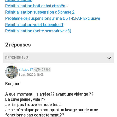
City break
Voyage de noces
Climat
Destinations
Voyage nature
Forum
+
Réinitialisation boitier bsi citroën
✓
PHOTO
Réinitialisation suspension c5 phase 2
GUIDES D'ACHAT
Problème de suspensionsur ma C5 145FAP Exclusive
Reinitialisation volet bubendorff
BONS PLANS
Réinitialisation (boite sensodrive c3)
CARTE DE VOEUX
2 réponses
Carte Bonne année
Carte Pâques
Carte de Noël
Carte Saint-Valentin
Carte d'anniversaire
DICTIONNAIRE
RÉPONSE 1 / 2
Biographies
Expressions
Dictionnaire
Citations
Proverbes
PROGRAMME TV
stf_jpd87
COPAINS D'AVANT
29 960
1 avr. 2020 à 18:03
Se connecter
Collèges
Universités
Service militaire
S'inscrire
Lycées
Primaires
Entreprises
Avis de recherche
AVIS DE DÉCÈS
Bonjour
FORUM
A quel moment il s'arrête?? avant une vidange ??
La cuve pleine , vide ??
Lifestyle
Sport
Television
Cinema
Bricolage
Culture
Auto
Voyage
Je n'ai pas trouvé le mode test.
Je ne m'explique pas pourquoi un lavage sur deux ne
fonctionne pas correctement.??