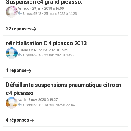
Suspension c4 grand picasso.
Arnaud
-
29 janv. 2018 à 16:00
Ulysse5818
-
25 mars 2022 à 14:23
22 réponses
réinitialisation C 4 picasso 2013
LUNALO54
-
22 avr. 2021 à 15:59
Ulysse5818
-
22 avr. 2021 à 18:38
1 réponse
Défaillante suspensions pneumatique citroen
c4 picasso
Nath
-
8 nov. 2020 à 19:27
Ulysse5818
-
14 mai 2025 à 22:44
4 réponses