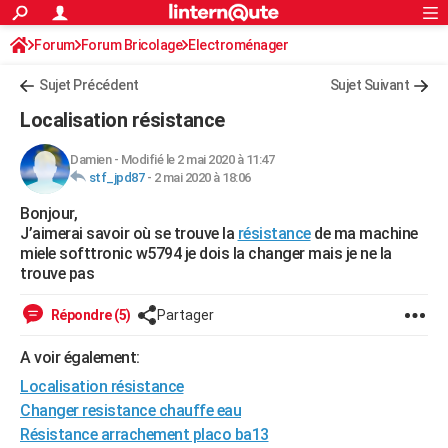
ACTUALITÉS
Forum
Forum Bricolage
Connexion
Electroménager
S'inscrire
Rechercher
Société
Education
Villes
Politique
Faits Divers
Monde
+
SPORT
Sujet Précédent
Sujet Suivant
Football
Cyclisme
Forum
Coupe du monde 2026
Tennis
Rugby
CULTURE
Localisation résistance
TNT
Cinéma
Musique
Programme TV
Streaming
Sorties cinéma
+
FINANCE
Damien
-
Modifié le 2 mai 2020 à 11:47
stf_jpd87
-
2 mai 2020 à 18:06
Impôts
Immobilier
Banque
Crédit
Retraite
Epargne
Risques naturels par ville
Assurance
AUTO
Bonjour,
Réserver un essai
Berlines
Forum auto
Essais
Citadines
SUV
+
HIGH-TECH
J’aimerai savoir où se trouve la
résistance
de ma machine
miele softtronic w5794 je dois la changer mais je ne la
Meilleur smartphone
Ordinateurs
Guide high-tech
Mobiles
Internet
Jeux vidéo
+
BRICOLAGE
trouve pas
Aménagement intérieur
Cuisine
Jardinage
+
Forum
Extérieur
Salle de bains
Rangement
WEEK-END
Répondre (5)
Partager
Escapades
Expositions
Week-end nature
Guides de France
Patrimoine
Musées
+
LIFESTYLE
A voir également:
Localisation résistance
Bien-être
Mode
+
Art de vivre
Loisirs
Modes de vie
SANTE
Changer resistance chauffe eau
Guide de la santé
Médicaments
+
Alimentation
Maladies
Sommeil
VOYAGE
Résistance arrachement placo ba13