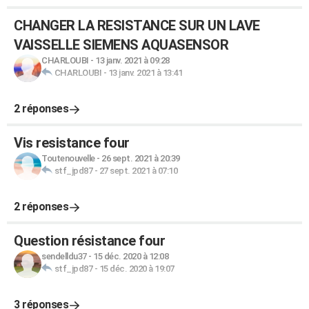
CHANGER LA RESISTANCE SUR UN LAVE
VAISSELLE SIEMENS AQUASENSOR
CHARLOUBI
-
13 janv. 2021 à 09:28
CHARLOUBI
-
13 janv. 2021 à 13:41
2 réponses
Vis resistance four
Toutenouvelle
-
26 sept. 2021 à 20:39
stf_jpd87
-
27 sept. 2021 à 07:10
2 réponses
Question résistance four
sendelldu37
-
15 déc. 2020 à 12:08
stf_jpd87
-
15 déc. 2020 à 19:07
3 réponses