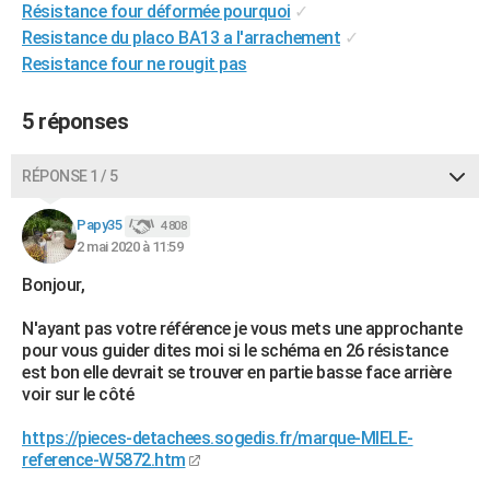
Résistance four déformée pourquoi
✓
City break
Voyage de noces
Climat
Destinations
Voyage nature
Forum
+
PHOTO
Resistance du placo BA13 a l'arrachement
✓
Resistance four ne rougit pas
GUIDES D'ACHAT
BONS PLANS
5 réponses
CARTE DE VOEUX
RÉPONSE 1 / 5
Carte Bonne année
Carte Pâques
Carte de Noël
Carte Saint-Valentin
Carte d'anniversaire
DICTIONNAIRE
Papy35
4 808
Biographies
Expressions
Dictionnaire
Citations
Proverbes
2 mai 2020 à 11:59
PROGRAMME TV
Bonjour,
COPAINS D'AVANT
N'ayant pas votre référence je vous mets une approchante
Se connecter
Collèges
Universités
Service militaire
S'inscrire
Lycées
Primaires
Entreprises
Avis de recherche
AVIS DE DÉCÈS
pour vous guider dites moi si le schéma en 26 résistance
est bon elle devrait se trouver en partie basse face arrière
FORUM
voir sur le côté
Lifestyle
Sport
Television
Cinema
Bricolage
Culture
Auto
Voyage
https://pieces-detachees.sogedis.fr/marque-MIELE-
reference-W5872.htm