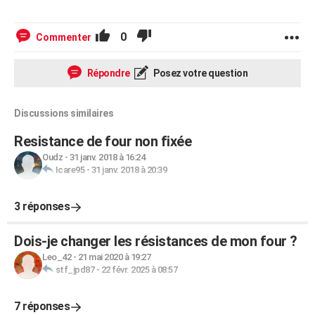
0
Commenter
Répondre
Posez votre question
Discussions similaires
Resistance de four non fixée
Oudz
-
31 janv. 2018 à 16:24
Icare95
-
31 janv. 2018 à 20:39
3 réponses
Dois-je changer les résistances de mon four ?
Leo_42
-
21 mai 2020 à 19:27
stf_jpd87
-
22 févr. 2025 à 08:57
7 réponses