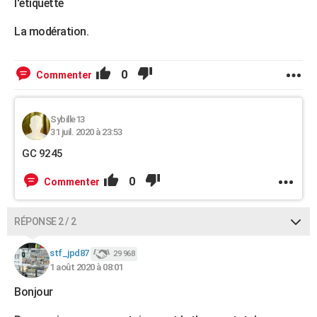
l'étiquette
La modération.
0
Commenter
Sybille13
31 juil. 2020 à 23:53
GC 9245
0
Commenter
RÉPONSE 2 / 2
stf_jpd87
29 968
1 août 2020 à 08:01
Bonjour