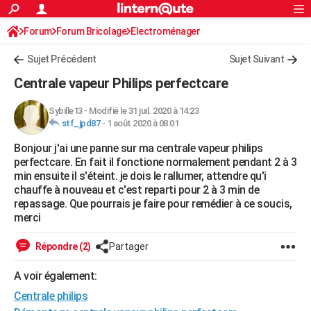
ACTUALITÉS
Forum
Forum Bricolage
Connexion
Electroménager
S'inscrire
Rechercher
Société
Education
Villes
Politique
Faits Divers
Monde
+
SPORT
Sujet Précédent
Sujet Suivant
Football
Cyclisme
Forum
Coupe du monde 2026
Tennis
Rugby
CULTURE
Centrale vapeur Philips perfectcare
TNT
Cinéma
Musique
Programme TV
Streaming
Sorties cinéma
+
FINANCE
Sybille13
-
Modifié le 31 juil. 2020 à 14:23
stf_jpd87
-
1 août 2020 à 08:01
Impôts
Immobilier
Banque
Crédit
Retraite
Epargne
Risques naturels par ville
Assurance
AUTO
Bonjour j'ai une panne sur ma centrale vapeur philips
Réserver un essai
Berlines
Forum auto
Essais
Citadines
SUV
+
HIGH-TECH
perfectcare. En fait il fonctione normalement pendant 2 à 3
min ensuite il s'éteint. je dois le rallumer, attendre qu'i
Meilleur smartphone
Ordinateurs
Guide high-tech
Mobiles
Internet
Jeux vidéo
+
BRICOLAGE
chauffe à nouveau et c'est reparti pour 2 à 3 min de
repassage. Que pourrais je faire pour remédier à ce soucis,
Aménagement intérieur
Cuisine
Jardinage
+
Forum
Extérieur
Salle de bains
Rangement
WEEK-END
merci
Escapades
Expositions
Week-end nature
Guides de France
Patrimoine
Musées
+
LIFESTYLE
Répondre (2)
Partager
Bien-être
Mode
+
Art de vivre
Loisirs
Modes de vie
SANTE
A voir également:
Centrale philips
Guide de la santé
Médicaments
+
Alimentation
Maladies
Sommeil
VOYAGE