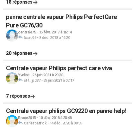
18 réponses
panne centrale vapeur Philips PerfectCare
Pure GC76/30
centrale75
-
15 févr. 2017 à 16:14
Icare95
-
8 déc. 2018 à 16:20
20 réponses
Centrale vapeur Philips perfect care viva
Yveline
-
26 juin 2021 à 20:38
stf_jpd87
-
29 juin 2021 à 07:17
7 réponses
Centrale vapeur philips GC9220 en panne help!
Bruce2015
-
10 déc. 2018 à 20:48
Carlespatrick
-
14 déc. 2020 à 09:55