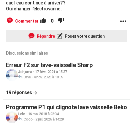
que l'eau continue à arriver??
Oui changer l'électrovanne .
0
Commenter
Répondre
Posez votre question
Discussions similaires
Erreur F2 sur lave-vaisselle Sharp
Johjuma
-
17 févr. 2021 à 15:37
Urve
-
4 nov. 2025 à 10:09
19 réponses
Programme P1 qui clignote lave vaisselle Beko
Lolo
-
16 mai 2018 à 22:34
Coco
-
2 juil. 2026 à 14:29