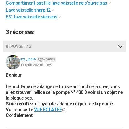
Compartiment pastille lave-vaisselle ne s'ouvre pas
✓
City break
Voyage de noces
Climat
Destinations
Voyage nature
Forum
+
PHOTO
Lave vaisselle sharp f2
✓
E31 lave vaisselle siemens
✓
GUIDES D'ACHAT
BONS PLANS
3 réponses
CARTE DE VOEUX
RÉPONSE 1 / 3
Carte Bonne année
Carte Pâques
Carte de Noël
Carte Saint-Valentin
Carte d'anniversaire
DICTIONNAIRE
stf_jpd87
29 968
Biographies
Expressions
Dictionnaire
Citations
Proverbes
17 août 2020 à 10:59
PROGRAMME TV
Bonjour
COPAINS D'AVANT
Le problème de vidange se trouve au fond de la cuve, vous
Se connecter
Collèges
Universités
Service militaire
S'inscrire
Lycées
Primaires
Entreprises
Avis de recherche
AVIS DE DÉCÈS
allez trouver l'hélice de la pompe N° 430 0 voir si un objet ne
la bloque pas.
FORUM
Si rien vérifiez le tuyau de vidange qui part de la pompe.
Voir sur cette
VUE ÉCLATÉE
Lifestyle
Sport
Television
Cinema
Bricolage
Culture
Auto
Voyage
Cordialement.