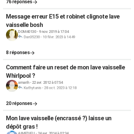
76 réponses
Message erreur E15 et robinet clignote lave
vaisselle bosh
DOM40130
-
9 nov. 2019 à 17:04
Dan35230
-
10 févr. 2023 à 14:49
8 réponses
Comment faire un reset de mon lave vaisselle
Whirlpool ?
amarih
-
22 avr. 2012 à 07:54
Kathytunis
-
28 oct. 2023 à 12:18
20 réponses
Mon lave vaisselle (encrassé ?) laisse un
dépôt gras !
AIMEDIEU
-
24 avr. 2014 à 02:34