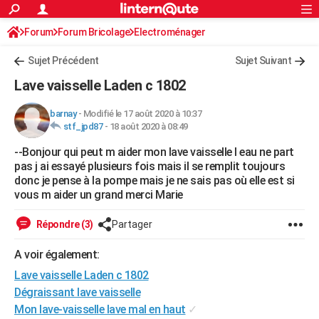
ACTUALITÉS
Forum
Forum Bricolage
Connexion
Electroménager
S'inscrire
Rechercher
Société
Education
Villes
Politique
Faits Divers
Monde
+
SPORT
Sujet Précédent
Sujet Suivant
Football
Cyclisme
Forum
Coupe du monde 2026
Tennis
Rugby
CULTURE
Lave vaisselle Laden c 1802
TNT
Cinéma
Musique
Programme TV
Streaming
Sorties cinéma
+
FINANCE
barnay
-
Modifié le 17 août 2020 à 10:37
stf_jpd87
-
18 août 2020 à 08:49
Impôts
Immobilier
Banque
Crédit
Retraite
Epargne
Risques naturels par ville
Assurance
AUTO
--Bonjour qui peut m aider mon lave vaisselle l eau ne part
Réserver un essai
Berlines
Forum auto
Essais
Citadines
SUV
+
HIGH-TECH
pas j ai essayé plusieurs fois mais il se remplit toujours
donc je pense à la pompe mais je ne sais pas où elle est si
Meilleur smartphone
Ordinateurs
Guide high-tech
Mobiles
Internet
Jeux vidéo
+
BRICOLAGE
vous m aider un grand merci Marie
Aménagement intérieur
Cuisine
Jardinage
+
Forum
Extérieur
Salle de bains
Rangement
WEEK-END
Répondre (3)
Partager
Escapades
Expositions
Week-end nature
Guides de France
Patrimoine
Musées
+
LIFESTYLE
A voir également:
Lave vaisselle Laden c 1802
Bien-être
Mode
+
Art de vivre
Loisirs
Modes de vie
SANTE
Dégraissant lave vaisselle
Guide de la santé
Médicaments
+
Alimentation
Maladies
Sommeil
VOYAGE
Mon lave-vaisselle lave mal en haut
✓