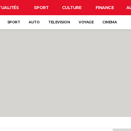
TUALITÉS
SPORT
CULTURE
FINANCE
A
SPORT
AUTO
TELEVISION
VOYAGE
CINEMA