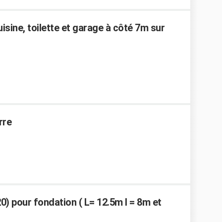
isine, toilette et garage à côté 7m sur
rre
) pour fondation ( L= 12.5m l = 8m et