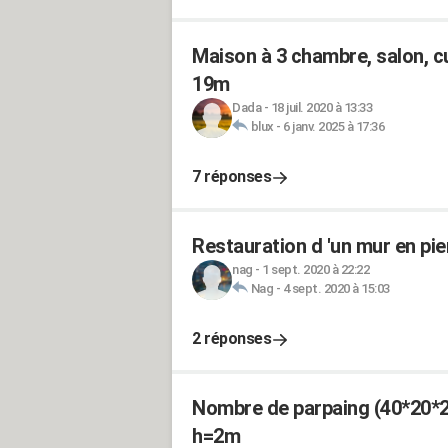
Maison à 3 chambre, salon, cu
19m
Dada
-
18 juil. 2020 à 13:33
blux
-
6 janv. 2025 à 17:36
7 réponses
Restauration d 'un mur en pie
nag
-
1 sept. 2020 à 22:22
Nag
-
4 sept. 2020 à 15:03
2 réponses
Nombre de parpaing (40*20*20
h=2m