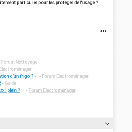
traitement particulier pour les protéger de l'usage ?
-
Forum Nettoyage
Electroménager
ion d'un frigo ?
✓
-
Forum Electroménager
2
- Guide
-il plein ?
✓
-
Forum Electroménager