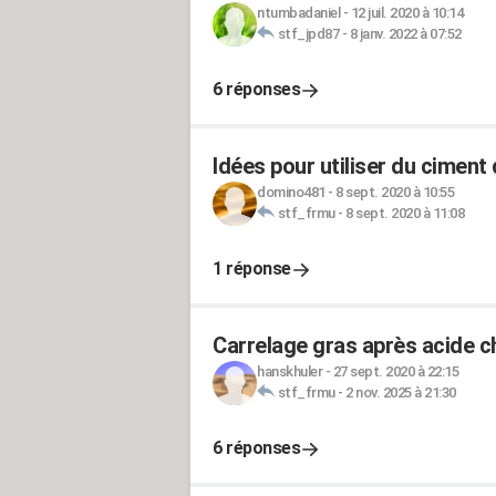
ntumbadaniel
-
12 juil. 2020 à 10:14
stf_jpd87
-
8 janv. 2022 à 07:52
6 réponses
Idées pour utiliser du ciment
domino481
-
8 sept. 2020 à 10:55
stf_frmu
-
8 sept. 2020 à 11:08
1 réponse
Carrelage gras après acide ch
hanskhuler
-
27 sept. 2020 à 22:15
stf_frmu
-
2 nov. 2025 à 21:30
6 réponses