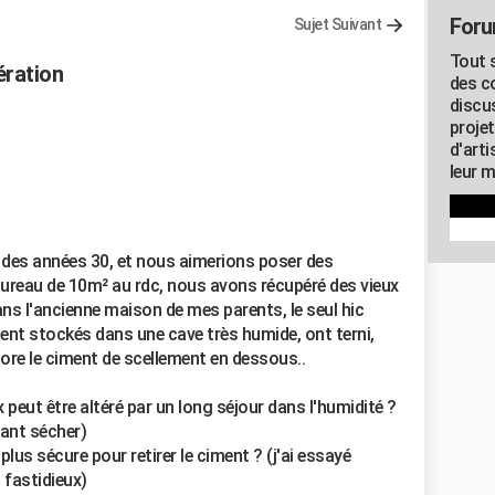
Foru
Sujet Suivant
Tout s
ération
des c
discu
proje
d'art
leur m
des années 30, et nous aimerions poser des
ureau de 10m² au rdc, nous avons récupéré des vieux
ns l'ancienne maison de mes parents, le seul hic
taient stockés dans une cave très humide, ont terni,
ncore le ciment de scellement en dessous..
x peut être altéré par un long séjour dans l'humidité ?
sant sécher)
plus sécure pour retirer le ciment ? (j'ai essayé
 fastidieux)