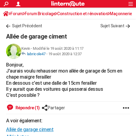
ACTUALITÉS
Forum
Forum Bricolage
Connexion
Construction et rénovation
S'inscrire
Maçonnerie
Rechercher
Société
Education
Villes
Politique
Faits Divers
Monde
+
SPORT
Sujet Précédent
Sujet Suivant
Football
Cyclisme
Forum
Coupe du monde 2026
Tennis
Rugby
CULTURE
Allée de garage ciment
TNT
Cinéma
Musique
Programme TV
Streaming
Sorties cinéma
+
FINANCE
Kevin
-
Modifié le 19 août 2020 à 11:17
labricole47
-
19 août 2020 à 12:37
Impôts
Immobilier
Banque
Crédit
Retraite
Epargne
Risques naturels par ville
Assurance
AUTO
Bonjour,
Réserver un essai
Berlines
Forum auto
Essais
Citadines
SUV
+
HIGH-TECH
J'aurais voulu rehausser mon allée de garage de 5cm en
chape maigre ferailler
Meilleur smartphone
Ordinateurs
Guide high-tech
Mobiles
Internet
Jeux vidéo
+
BRICOLAGE
En dessous c'est une dalle de 15cm ferailler
Il y aurait que des voitures qui passerai dessus
Aménagement intérieur
Cuisine
Jardinage
+
Forum
Extérieur
Salle de bains
Rangement
WEEK-END
C'est possible ?
Escapades
Expositions
Week-end nature
Guides de France
Patrimoine
Musées
+
LIFESTYLE
Répondre (1)
Partager
Bien-être
Mode
+
Art de vivre
Loisirs
Modes de vie
SANTE
A voir également:
Allée de garage ciment
Guide de la santé
Médicaments
+
Alimentation
Maladies
Sommeil
VOYAGE