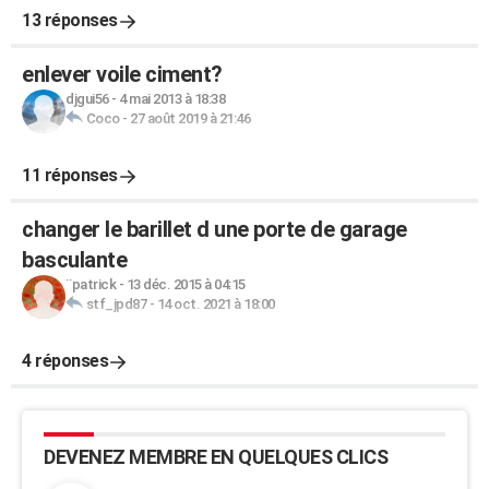
13 réponses
enlever voile ciment?
djgui56
-
4 mai 2013 à 18:38
Coco
-
27 août 2019 à 21:46
11 réponses
changer le barillet d une porte de garage
basculante
¨patrick
-
13 déc. 2015 à 04:15
stf_jpd87
-
14 oct. 2021 à 18:00
4 réponses
DEVENEZ MEMBRE EN QUELQUES CLICS