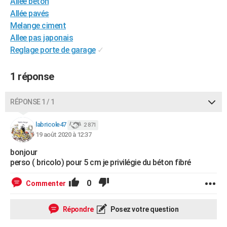
Allée beton
City break
Voyage de noces
Climat
Destinations
Voyage nature
Forum
+
PHOTO
Allée pavés
Melange ciment
GUIDES D'ACHAT
Allee pas japonais
Reglage porte de garage
✓
BONS PLANS
CARTE DE VOEUX
1 réponse
Carte Bonne année
Carte Pâques
Carte de Noël
Carte Saint-Valentin
Carte d'anniversaire
DICTIONNAIRE
RÉPONSE 1 / 1
Biographies
Expressions
Dictionnaire
Citations
Proverbes
PROGRAMME TV
labricole47
2 871
19 août 2020 à 12:37
COPAINS D'AVANT
bonjour
Se connecter
Collèges
Universités
Service militaire
S'inscrire
Lycées
Primaires
Entreprises
Avis de recherche
AVIS DE DÉCÈS
perso ( bricolo) pour 5 cm je privilégie du béton fibré
FORUM
0
Commenter
Lifestyle
Sport
Television
Cinema
Bricolage
Culture
Auto
Voyage
Répondre
Posez votre question