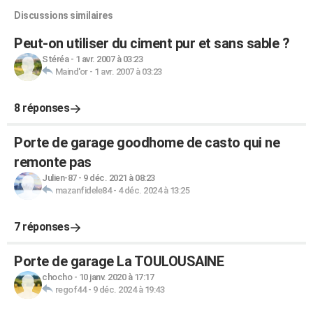
Discussions similaires
Peut-on utiliser du ciment pur et sans sable ?
Stéréa
-
1 avr. 2007 à 03:23
Maind'or
-
1 avr. 2007 à 03:23
8 réponses
Porte de garage goodhome de casto qui ne
remonte pas
Julien-87
-
9 déc. 2021 à 08:23
mazanfidele84
-
4 déc. 2024 à 13:25
7 réponses
Porte de garage La TOULOUSAINE
chocho
-
10 janv. 2020 à 17:17
regof44
-
9 déc. 2024 à 19:43