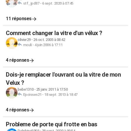
stf_jpd87
-
6 sept. 2020 à 07:45
11 réponses
Comment changer la vitre d'un vélux ?
olivier29
-
26 oct. 2005 à 08:42
mouli
-
4 juin 2006 à 17:11
4 réponses
Dois-je remplacer l'ouvrant ou la vitre de mon
Velux ?
bebe1310
-
25 janv. 2011 à 17:50
Epoisses21
-
18 sept. 2013 à 18:47
4 réponses
Probleme de porte qui frotte en bas
Delphine5959
-
28 sept. 2020 à 09:54