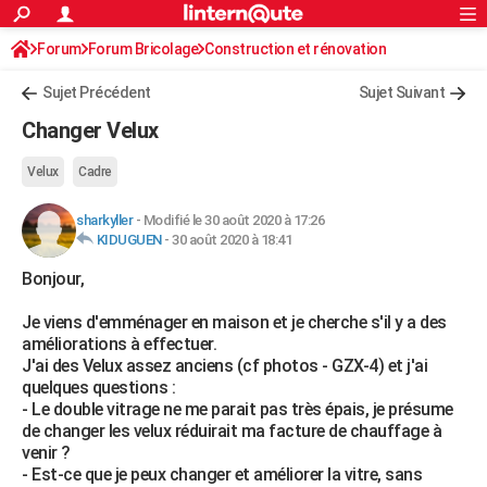
ACTUALITÉS
Forum
Forum Bricolage
Connexion
Construction et rénovation
S'inscrire
Rechercher
Société
Education
Villes
Politique
Faits Divers
Monde
+
SPORT
Charpente, toiture, combles
Sujet Précédent
Sujet Suivant
Football
Cyclisme
Forum
Coupe du monde 2026
Tennis
Rugby
CULTURE
Changer Velux
TNT
Cinéma
Musique
Programme TV
Streaming
Sorties cinéma
+
FINANCE
Velux
Cadre
Impôts
Immobilier
Banque
Crédit
Retraite
Epargne
Risques naturels par ville
Assurance
AUTO
sharkyller
-
Modifié le 30 août 2020 à 17:26
KIDUGUEN
-
30 août 2020 à 18:41
Réserver un essai
Berlines
Forum auto
Essais
Citadines
SUV
+
HIGH-TECH
Bonjour,
Meilleur smartphone
Ordinateurs
Guide high-tech
Mobiles
Internet
Jeux vidéo
+
BRICOLAGE
Je viens d'emménager en maison et je cherche s'il y a des
Aménagement intérieur
Cuisine
Jardinage
+
Forum
Extérieur
Salle de bains
Rangement
WEEK-END
améliorations à effectuer.
J'ai des Velux assez anciens (cf photos - GZX-4) et j'ai
Escapades
Expositions
Week-end nature
Guides de France
Patrimoine
Musées
+
LIFESTYLE
quelques questions :
- Le double vitrage ne me parait pas très épais, je présume
Bien-être
Mode
+
Art de vivre
Loisirs
Modes de vie
SANTE
de changer les velux réduirait ma facture de chauffage à
venir ?
Guide de la santé
Médicaments
+
Alimentation
Maladies
Sommeil
VOYAGE
- Est-ce que je peux changer et améliorer la vitre, sans