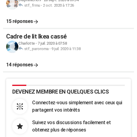
stf_frmu
-
2 oct. 2020 à 17:26
15 réponses
Cadre de lit Ikea cassé
Charlotte
-
7 juil. 2020 à 07:58
stf_paroroma
-
9 juil. 2020 à 11:38
14 réponses
DEVENEZ MEMBRE EN QUELQUES CLICS
Connectez-vous simplement avec ceux qui
partagent vos intérêts
Suivez vos discussions facilement et
obtenez plus de réponses