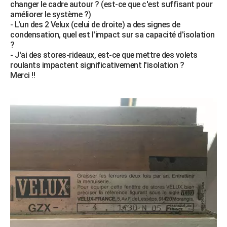
changer le cadre autour ? (est-ce que c'est suffisant pour
City break
Voyage de noces
Climat
Destinations
Voyage nature
Forum
+
PHOTO
améliorer le système ?)
- L'un des 2 Velux (celui de droite) a des signes de
GUIDES D'ACHAT
condensation, quel est l'impact sur sa capacité d'isolation
?
BONS PLANS
- J'ai des stores-rideaux, est-ce que mettre des volets
roulants impactent significativement l'isolation ?
CARTE DE VOEUX
Merci !!
Carte Bonne année
Carte Pâques
Carte de Noël
Carte Saint-Valentin
Carte d'anniversaire
DICTIONNAIRE
Biographies
Expressions
Dictionnaire
Citations
Proverbes
PROGRAMME TV
COPAINS D'AVANT
Se connecter
Collèges
Universités
Service militaire
S'inscrire
Lycées
Primaires
Entreprises
Avis de recherche
AVIS DE DÉCÈS
FORUM
Lifestyle
Sport
Television
Cinema
Bricolage
Culture
Auto
Voyage