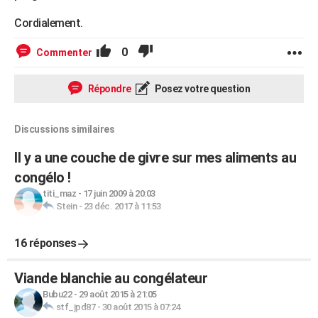
Cordialement.
0
Commenter
Répondre
Posez votre question
Discussions similaires
Il y a une couche de givre sur mes aliments au
congélo !
titi_maz
-
17 juin 2009 à 20:03
Stein
-
23 déc. 2017 à 11:53
16 réponses
Viande blanchie au congélateur
Bubu22
-
29 août 2015 à 21:05
stf_jpd87
-
30 août 2015 à 07:24