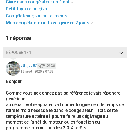
Givre dans congélateur no frost
✓
City break
Voyage de noces
Climat
Destinations
Voyage nature
Forum
+
PHOTO
Petit tuyau clim givre
Congélateur givre sur aliments
GUIDES D'ACHAT
Mon congélateur no frost givre en 2 jours
✓
BONS PLANS
1 réponse
CARTE DE VOEUX
Carte Bonne année
Carte Pâques
Carte de Noël
Carte Saint-Valentin
Carte d'anniversaire
RÉPONSE 1 / 1
DICTIONNAIRE
Biographies
Expressions
Dictionnaire
Citations
Proverbes
stf_jpd87
PROGRAMME TV
29 926
18 sept. 2020 à 07:32
COPAINS D'AVANT
Bonjour
Se connecter
Collèges
Universités
Service militaire
S'inscrire
Lycées
Primaires
Entreprises
Avis de recherche
AVIS DE DÉCÈS
Comme vous ne donnez pas sa référence je vais répondre
générique.
FORUM
au départ votre appareil va tourner longuement le temps de
faire le froid nécessaire dans le congélateur. il fois cette
Lifestyle
Sport
Television
Cinema
Bricolage
Culture
Auto
Voyage
température atteinte il pourra faire un dégivrage au
moment de l'arrêt du moteur ou en fonction du
programme interne tous les 2-3-4 arrêts.