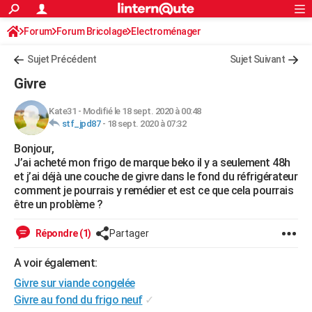
ACTUALITÉS
Forum
Forum Bricolage
Connexion
Electroménager
S'inscrire
Rechercher
Société
Education
Villes
Politique
Faits Divers
Monde
+
SPORT
Sujet Précédent
Sujet Suivant
Football
Cyclisme
Forum
Coupe du monde 2026
Tennis
Rugby
CULTURE
Givre
TNT
Cinéma
Musique
Programme TV
Streaming
Sorties cinéma
+
FINANCE
Kate31
-
Modifié le 18 sept. 2020 à 00:48
stf_jpd87
-
18 sept. 2020 à 07:32
Impôts
Immobilier
Banque
Crédit
Retraite
Epargne
Risques naturels par ville
Assurance
AUTO
Bonjour,
Réserver un essai
Berlines
Forum auto
Essais
Citadines
SUV
+
HIGH-TECH
J’ai acheté mon frigo de marque beko il y a seulement 48h
et j’ai déjà une couche de givre dans le fond du réfrigérateur
Meilleur smartphone
Ordinateurs
Guide high-tech
Mobiles
Internet
Jeux vidéo
+
BRICOLAGE
comment je pourrais y remédier et est ce que cela pourrais
être un problème ?
Aménagement intérieur
Cuisine
Jardinage
+
Forum
Extérieur
Salle de bains
Rangement
WEEK-END
Répondre (1)
Partager
Escapades
Expositions
Week-end nature
Guides de France
Patrimoine
Musées
+
LIFESTYLE
A voir également:
Bien-être
Mode
+
Art de vivre
Loisirs
Modes de vie
SANTE
Givre sur viande congelée
Guide de la santé
Médicaments
+
Alimentation
Maladies
Sommeil
Givre au fond du frigo neuf
✓
VOYAGE