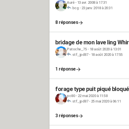
Auré
-
13 avr. 2008 à 17:31
bcg
-
23 janv. 2018 à 20:31
8 réponses
bridage de mon lave ling W
Patoche_75
-
18 août 2020 à 13:01
stf_jpd87
-
18 août 2020 à 17:55
1 réponse
forage type puit piqué bloqué
pc80
-
22 mai 2020 à 11:58
stf_jpd87
-
25 mai 2020 à 06:11
3 réponses