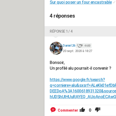
Sur quoi poser un four encastrable
✓
4 réponses
RÉPONSE 1 / 4
Daniel 26
4 683
20 sept. 2020 à 18:27
Bonsoir,
Un profilé alu pourrait-il convenir ?
https://www.google.fr/search?
q=corniere+alu&sxsrf=ALeKk01ef
DEEDoA%3A1600618931320&source
hUDShUIHUuRAYEQ_AUoAnoECAwQB
0
Commenter