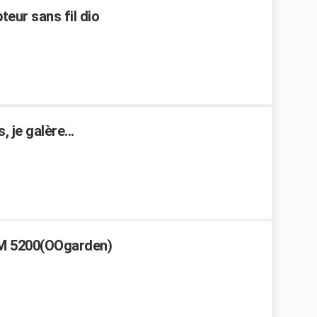
teur sans fil dio
, je galère...
UM 5200(OOgarden)