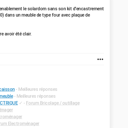
enablement le solardom sans son kit d'encastrement
20) dans un meuble de type four avec plaque de
 avoir été clair.
 caisson
- Meilleures réponses
 meuble
- Meilleures réponses
ECTRIQUE
✓
-
Forum Bricolage / outillage
énager
troménager
rum Electroménager