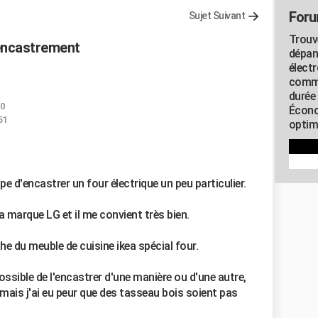
Foru
Sujet Suivant
Trouv
'encastrement
dépan
élect
commu
durée
20
Écono
51
optimi
ape d'encastrer un four électrique un peu particulier.
a marque LG et il me convient très bien.
he du meuble de cuisine ikea spécial four.
 possible de l'encastrer d'une manière ou d'une autre,
 mais j'ai eu peur que des tasseau bois soient pas