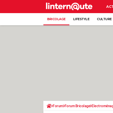
AC
BRICOLAGE
LIFESTYLE
CULTURE
Forum
Forum Bricolage
Electroména