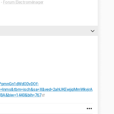
-
Forum Electroménager
DbPpmnGn1dWdODvDOf-
=lnms&tbm=isch&sa=X&ved=2ahUKEwjjqMmWkvjrA
A&biw=1440&bih=767