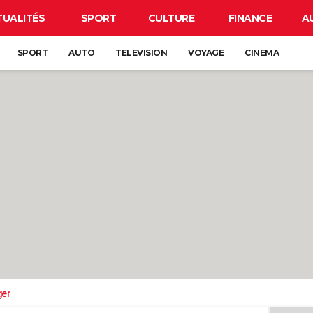
TUALITÉS
SPORT
CULTURE
FINANCE
A
SPORT
AUTO
TELEVISION
VOYAGE
CINEMA
ger