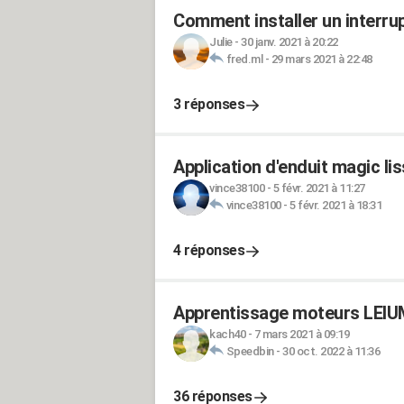
Comment installer un interrup
Julie
-
30 janv. 2021 à 20:22
fred.ml
-
29 mars 2021 à 22:48
3 réponses
Application d'enduit magic liss
vince38100
-
5 févr. 2021 à 11:27
vince38100
-
5 févr. 2021 à 18:31
4 réponses
Apprentissage moteurs LEI
kach40
-
7 mars 2021 à 09:19
Speedbin
-
30 oct. 2022 à 11:36
36 réponses