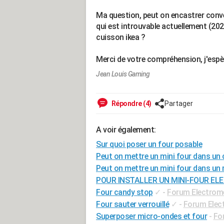
Ma question, peut on encastrer conv
qui est introuvable actuellement (20
cuisson ikea ?
Merci de votre compréhension, j'espère
Jean Louis Gaming
Répondre (4)
Partager
A voir également:
Sur quoi poser un four posable
Peut on mettre un mini four dans un
Peut on mettre un mini four dans un
POUR INSTALLER UN MINI-FOUR EL
Four candy stop
✓
-
Forum Electrom
Four sauter verrouillé
✓
-
Forum Elec
Superposer micro-ondes et four
-
Fo