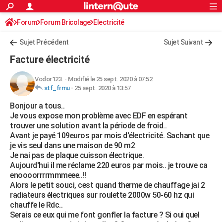
ACTUALITÉS
Forum
Forum Bricolage
Connexion
Electricité
S'inscrire
Rechercher
Société
Education
Villes
Politique
Faits Divers
Monde
+
SPORT
Sujet Précédent
Sujet Suivant
Football
Cyclisme
Forum
Coupe du monde 2026
Tennis
Rugby
CULTURE
Facture électricité
TNT
Cinéma
Musique
Programme TV
Streaming
Sorties cinéma
+
FINANCE
Vodor123.
-
Modifié le 25 sept. 2020 à 07:52
stf_frmu
-
25 sept. 2020 à 13:57
Impôts
Immobilier
Banque
Crédit
Retraite
Epargne
Risques naturels par ville
Assurance
AUTO
Bonjour a tous..
Réserver un essai
Berlines
Forum auto
Essais
Citadines
SUV
+
HIGH-TECH
Je vous expose mon problème avec EDF en espérant
trouver une solution avant la période de froid..
Meilleur smartphone
Ordinateurs
Guide high-tech
Mobiles
Internet
Jeux vidéo
+
BRICOLAGE
Avant je payé 109euros par mois d'électricité. Sachant que
je vis seul dans une maison de 90 m2
Aménagement intérieur
Cuisine
Jardinage
+
Forum
Extérieur
Salle de bains
Rangement
WEEK-END
Je nai pas de plaque cuisson électrique.
Aujourd'hui il me réclame 220 euros par mois.. je trouve ca
Escapades
Expositions
Week-end nature
Guides de France
Patrimoine
Musées
+
LIFESTYLE
enoooorrrrmmmeee..!!
Alors le petit souci, cest quand therme de chauffage jai 2
Bien-être
Mode
+
Art de vivre
Loisirs
Modes de vie
SANTE
radiateurs électriques sur roulette 2000w 50-60 hz qui
chauffe le Rdc..
Guide de la santé
Médicaments
+
Alimentation
Maladies
Sommeil
VOYAGE
Serais ce eux qui me font gonfler la facture ? Si oui quel