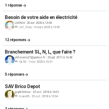
1 réponse
Besoin de votre aide en électricité
Lb0924
-
20 avr. 2020 à 13:58
stf_frmu
-
9 mars 2023 à 13:55
12 réponses
Branchement SL, N, L, que faire ?
skforums27@yahoo.fr
-
25 juil. 2011 à 16:48
GL92
-
1 nov. 2020 à 15:31
5 réponses
SAV Brico Depot
guylefebvre
-
23 oct. 2018 à 14:01
Icare95
-
23 oct. 2018 à 19:34
3 réponses