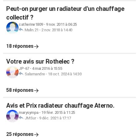
Peut-on purger un radiateur d'un chauffage
collectif ?
catherine1809
-
9 nov. 2011 à 06:25
Malin.21
-
2 nov. 2018 à 14:40
18 réponses
Votre avis sur Rothelec ?
JP-67
-
4 mai 2016 à 15:55
Salamandre
-
18 oct. 2024 à 14:30
58 réponses
Avis et Prix radiateur chauffage Aterno.
marysympa
-
19 févr. 2015 à 11:25
JMSur
-
9 déc. 2021 à 17:17
25 réponses