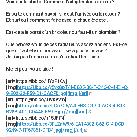
Voir sur la photo. Comment l’adapter dans ce cas ?
City break
Voyage de noces
Climat
Destinations
Voyage nature
Forum
+
PHOTO
Ensuite comment savoir si c’est l’arrivée ou le retour ?
Et surtout comment faire avec la chaudière etc..
GUIDES D'ACHAT
Est-ce a la porté d’un bricoleur ou faut-il un plombier ?
BONS PLANS
Que pensez-vous de ces radiateurs assez anciens. Est-ce
CARTE DE VOEUX
que si j’achète un nouveau il sera plus efficace ?
Carte Bonne année
Carte Pâques
Carte de Noël
Carte Saint-Valentin
Carte d'anniversaire
Je n’ai pas l’impression qu’ils chauffent bien.
DICTIONNAIRE
Biographies
Expressions
Dictionnaire
Citations
Proverbes
Merci pour votre aide !
PROGRAMME TV
[url=https://ibb.co/HYzP1Cv]
COPAINS D'AVANT
[img]
https://i.ibb.co/y5ykGpT/4-B805-B8-F-C46-C-4-E1-C-
Se connecter
Collèges
Universités
Service militaire
S'inscrire
Lycées
Primaires
Entreprises
Avis de recherche
9-E02-32-F59-D1-CACFD.jpg[/img][/url]
AVIS DE DÉCÈS
[url=https://ibb.co/0tvKVvm]
[img]
https://i.ibb.co/SrGc7G5/A4-BB3-C99-0-AC8-4-B03-
FORUM
B288-A01-CDA48-E59-E.jpg[/img][/url]
Lifestyle
Sport
Television
Cinema
Bricolage
Culture
Auto
Voyage
[url=https://ibb.co/n15JFfN]
[img]
https://i.ibb.co/3FLZnW9/6-EA14802-C62-C-4-DCD-
9249-7-FF67851-DFB4.jpg[/img][/url]