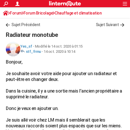
ACTUALITÉS
Forum
Forum Bricolage
Connexion
Chauffage et climatisation
S'inscrire
Rechercher
Société
Education
Villes
Politique
Faits Divers
Monde
+
SPORT
Sujet Précédent
Sujet Suivant
Football
Cyclisme
Forum
Coupe du monde 2026
Tennis
Rugby
CULTURE
Radiateur monotube
TNT
Cinéma
Musique
Programme TV
Streaming
Sorties cinéma
+
FINANCE
Yes_sf
-
Modifié le 14 oct. 2020 à 01:15
stf_frmu
-
14 oct. 2020 à 10:14
Impôts
Immobilier
Banque
Crédit
Retraite
Epargne
Risques naturels par ville
Assurance
AUTO
Bonjour,
Réserver un essai
Berlines
Forum auto
Essais
Citadines
SUV
+
HIGH-TECH
Je souhaite avoir votre aide pour ajouter un radiateur et
Meilleur smartphone
Ordinateurs
Guide high-tech
Mobiles
Internet
Jeux vidéo
+
BRICOLAGE
peut-être en changer deux.
Aménagement intérieur
Cuisine
Jardinage
+
Forum
Extérieur
Salle de bains
Rangement
WEEK-END
Dans la cuisine, il y a une sortie mais l’ancien propriétaire a
supprimé le radiateur.
Escapades
Expositions
Week-end nature
Guides de France
Patrimoine
Musées
+
LIFESTYLE
Donc je veux en ajouter un.
Bien-être
Mode
+
Art de vivre
Loisirs
Modes de vie
SANTE
Je suis allé voir chez LM mais il semblerait que les
Guide de la santé
Médicaments
+
Alimentation
Maladies
Sommeil
VOYAGE
nouveaux raccords soient plus espacés que sur les miens.