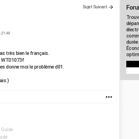
Foru
Sujet Suivant
Trouv
dépan
élect
 21:48
commu
durée
Écono
pas très bien le français.
optimi
dt WTD1073f
tes donne moi le problème d01.
is:)
- Guide
uide