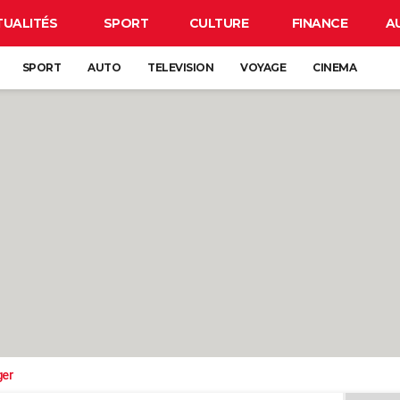
TUALITÉS
SPORT
CULTURE
FINANCE
A
SPORT
AUTO
TELEVISION
VOYAGE
CINEMA
ger