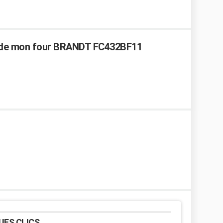
 de mon four BRANDT FC432BF11
UES CLICS