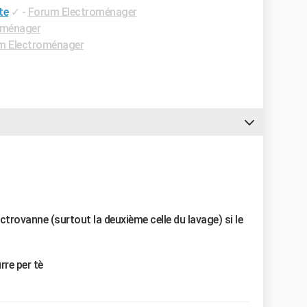
te
✓
-
Forum Electroménager
oménager
m Electroménager
ectrovanne (surtout la deuxième celle du lavage) si le
rre per tè