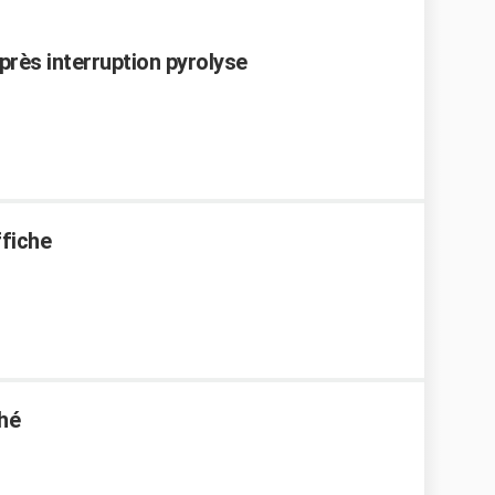
près interruption pyrolyse
ffiche
hé