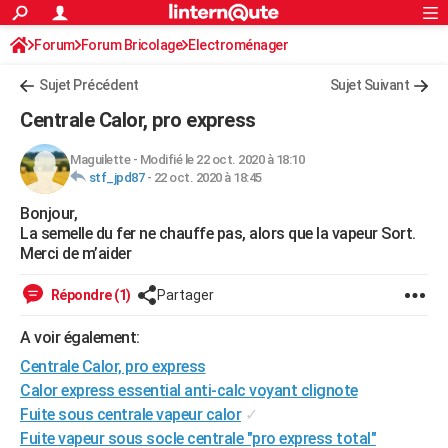
ACTUALITÉS
Forum
Forum Bricolage
Connexion
Electroménager
S'inscrire
Rechercher
Société
Education
Villes
Politique
Faits Divers
Monde
+
SPORT
Sujet Précédent
Sujet Suivant
Football
Cyclisme
Forum
Coupe du monde 2026
Tennis
Rugby
CULTURE
Centrale Calor, pro express
TNT
Cinéma
Musique
Programme TV
Streaming
Sorties cinéma
+
FINANCE
Maguilette
-
Modifié le 22 oct. 2020 à 18:10
stf_jpd87
-
22 oct. 2020 à 18:45
Impôts
Immobilier
Banque
Crédit
Retraite
Epargne
Risques naturels par ville
Assurance
AUTO
Bonjour,
Réserver un essai
Berlines
Forum auto
Essais
Citadines
SUV
+
HIGH-TECH
La semelle du fer ne chauffe pas, alors que la vapeur Sort.
Merci de m’aider
Meilleur smartphone
Ordinateurs
Guide high-tech
Mobiles
Internet
Jeux vidéo
+
BRICOLAGE
Répondre (1)
Partager
Aménagement intérieur
Cuisine
Jardinage
+
Forum
Extérieur
Salle de bains
Rangement
WEEK-END
A voir également:
Escapades
Expositions
Week-end nature
Guides de France
Patrimoine
Musées
+
LIFESTYLE
Centrale Calor, pro express
Bien-être
Mode
+
Art de vivre
Loisirs
Modes de vie
Calor express essential anti-calc voyant clignote
SANTE
Fuite sous centrale vapeur calor
✓
Guide de la santé
Médicaments
+
Alimentation
Maladies
Sommeil
VOYAGE
Fuite vapeur sous socle centrale "pro express total"