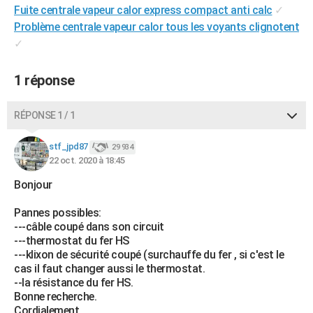
Fuite centrale vapeur calor express compact anti calc
✓
City break
Voyage de noces
Climat
Destinations
Voyage nature
Forum
+
PHOTO
Problème centrale vapeur calor tous les voyants clignotent
✓
GUIDES D'ACHAT
BONS PLANS
1 réponse
CARTE DE VOEUX
RÉPONSE 1 / 1
Carte Bonne année
Carte Pâques
Carte de Noël
Carte Saint-Valentin
Carte d'anniversaire
DICTIONNAIRE
stf_jpd87
29 934
Biographies
Expressions
Dictionnaire
Citations
Proverbes
PROGRAMME TV
22 oct. 2020 à 18:45
Bonjour
COPAINS D'AVANT
Se connecter
Collèges
Universités
Service militaire
S'inscrire
Lycées
Primaires
Entreprises
Avis de recherche
Pannes possibles:
AVIS DE DÉCÈS
---câble coupé dans son circuit
---thermostat du fer HS
FORUM
---klixon de sécurité coupé (surchauffe du fer , si c'est le
cas il faut changer aussi le thermostat.
Lifestyle
Sport
Television
Cinema
Bricolage
Culture
Auto
Voyage
--la résistance du fer HS.
Bonne recherche.
Cordialement