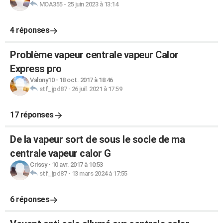
MOA355
-
25 juin 2023 à 13:14
4 réponses
Problème vapeur centrale vapeur Calor
Express pro
Valony10
-
18 oct. 2017 à 18:46
stf_jpd87
-
26 juil. 2021 à 17:59
17 réponses
De la vapeur sort de sous le socle de ma
centrale vapeur calor G
Crissy
-
10 avr. 2017 à 10:53
stf_jpd87
-
13 mars 2024 à 17:55
6 réponses