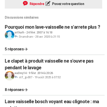
Répondre
Posez votre question
Discussions similaires
Pourquoi mon lave-vaisselle ne s'arrete plus ?
arthurh
-
24 févr. 2007 à 16:18
Drumdrum
-
28 avr. 2020 à 21:15
5 réponses
Le clapet à produit vaisselle ne s'ouvre pas
pendant le lavage
audrey14
-
9 févr. 2014 à 20:26
stf_jpd87
-
19 août 2025 à 07:52
8 réponses
Lave vaisselle bosch voyant eau clignote : ma