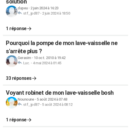
solution
dupeu
-
2 juin 2024 à 16:23
stf_jpd87
-
2 juin 2024 à 18:50
1 réponse
Pourquoi la pompe de mon lave-vaisselle ne
s'arrête plus ?
Gerasim
-
10 oct. 2010 à 19:42
Luc.
-
4 mai 2024 à 01:45
33 réponses
Voyant robinet de mon lave-vaisselle bosh
Nounoune
-
5 août 2024 à 07:48
stf_jpd87
-
5 août 2024 à 08:12
1 réponse