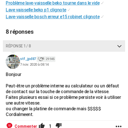
Problème lave-vaisselle beko tourne dans le vide
✓
City break
Voyage de noces
Climat
Destinations
Voyage nature
Forum
+
PHOTO
Lave vaisselle beko p1 clignote
✓
Lave-vaisselle bosch erreur e15 robinet clignote
✓
GUIDES D'ACHAT
BONS PLANS
8 réponses
CARTE DE VOEUX
RÉPONSE 1 / 8
Carte Bonne année
Carte Pâques
Carte de Noël
Carte Saint-Valentin
Carte d'anniversaire
DICTIONNAIRE
stf_jpd87
29 945
Biographies
Expressions
Dictionnaire
Citations
Proverbes
7 nov. 2020 à 08:14
PROGRAMME TV
Bonjour
COPAINS D'AVANT
Peut-être un problème interne au calculateur ou un défaut
Se connecter
Collèges
Universités
Service militaire
S'inscrire
Lycées
Primaires
Entreprises
Avis de recherche
AVIS DE DÉCÈS
de contact sur la touche de commande de la vitesse.
Faites plusieurs essai si ce problème persiste voir à utiliser
FORUM
une autre vitesse.
ou changer la platine de commande mais $$$$$
Lifestyle
Sport
Television
Cinema
Bricolage
Culture
Auto
Voyage
Cordialmeent.
1
Commenter