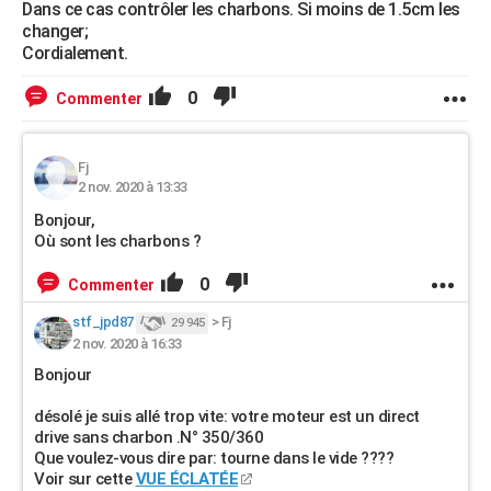
Dans ce cas contrôler les charbons. Si moins de 1.5cm les
changer;
Cordialement.
0
Commenter
Fj
2 nov. 2020 à 13:33
Bonjour,
Où sont les charbons ?
0
Commenter
stf_jpd87
>
Fj
29 945
2 nov. 2020 à 16:33
Bonjour
désolé je suis allé trop vite: votre moteur est un direct
drive sans charbon .N° 350/360
Que voulez-vous dire par: tourne dans le vide ????
Voir sur cette
VUE ÉCLATÉE