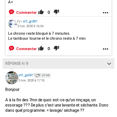
A+
0
Commenter
Fj
>
stf_jpd87
2 nov. 2020 à 16:34
Le chrono reste bloqué à 7 minutes.
Le tambour tourne et le chrono reste à 7 min
0
Commenter
RÉPONSE 4 / 8
stf_jpd87
29 945
2 nov. 2020 à 17:10
Bonjour
A à la fin des 7mn de quoi: est-ce qu'un rinçage, un
essorage ??? De plus c'est une lavante et séchante. Donc
dans quel programme. = lavage/ séchage ??