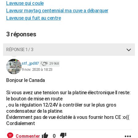
Laveuse qui coule
City break
Voyage de noces
Climat
Destinations
Voyage nature
Forum
+
PHOTO
Laveusr maytag centennial ma cuve a débarquer
Laveuse qui fuit au centre
GUIDES D'ACHAT
BONS PLANS
3 réponses
CARTE DE VOEUX
RÉPONSE 1 / 3
Carte Bonne année
Carte Pâques
Carte de Noël
Carte Saint-Valentin
Carte d'anniversaire
DICTIONNAIRE
stf_jpd87
29 968
Biographies
Expressions
Dictionnaire
Citations
Proverbes
9 nov. 2020 à 18:23
PROGRAMME TV
Bonjour le Canada
COPAINS D'AVANT
Si vous avez une tension sur la platine électronique Il reste:
Se connecter
Collèges
Universités
Service militaire
S'inscrire
Lycées
Primaires
Entreprises
Avis de recherche
AVIS DE DÉCÈS
le bouton de mise en route
, ou la régulation 12/24V à contrôler sur le plus gros
FORUM
condensateur de la platine.
Évidemment pas de vue éclatée à vous fournir hors CE :o((
Lifestyle
Sport
Television
Cinema
Bricolage
Culture
Auto
Voyage
Cordialement
0
Commenter