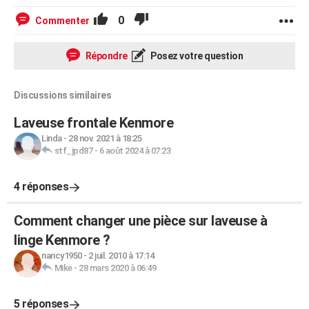
0
Commenter
Répondre
Posez votre question
Discussions similaires
Laveuse frontale Kenmore
Linda
-
28 nov. 2021 à 18:25
stf_jpd87
-
6 août 2024 à 07:23
4 réponses
Comment changer une pièce sur laveuse à
linge Kenmore ?
nancy1950
-
2 juil. 2010 à 17:14
Mike
-
28 mars 2020 à 06:49
5 réponses