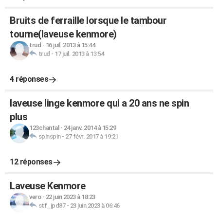
Bruits de ferraille lorsque le tambour
tourne(laveuse kenmore)
trud
-
16 juil. 2013 à 15:44
trud
-
17 juil. 2013 à 13:54
4 réponses
laveuse linge kenmore qui a 20 ans ne spin
plus
123chantal
-
24 janv. 2014 à 15:29
spinspin
-
27 févr. 2017 à 19:21
12 réponses
Laveuse Kenmore
vero
-
22 juin 2023 à 18:23
stf_jpd87
-
23 juin 2023 à 06:46