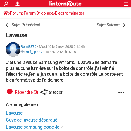
ACTUALITÉS
Forum
Forum Bricolage
Connexion
Electroménager
S'inscrire
Rechercher
Société
Education
Villes
Politique
Faits Divers
Monde
+
SPORT
Sujet Précédent
Sujet Suivant
Football
Cyclisme
Forum
Coupe du monde 2026
Tennis
Rugby
CULTURE
Laveuse
TNT
Cinéma
Musique
Programme TV
Streaming
Sorties cinéma
+
FINANCE
Remi3370
-
Modifié le 9 nov. 2020 à 14:46
stf_jpd87
-
10 nov. 2020 à 07:05
Impôts
Immobilier
Banque
Crédit
Retraite
Epargne
Risques naturels par ville
Assurance
AUTO
J’ai une laveuse Samsung wf45m5100awa5.ne démarre
Réserver un essai
Berlines
Forum auto
Essais
Citadines
SUV
+
HIGH-TECH
plus.aucune lumière sur la boîte de contrôle .j’ai vérifié
l’électricité,j’en ai jusque à la boîte de contrôle.La porte est
Meilleur smartphone
Ordinateurs
Guide high-tech
Mobiles
Internet
Jeux vidéo
+
BRICOLAGE
bien fermé.svp de l’aide.merci
Aménagement intérieur
Cuisine
Jardinage
+
Forum
Extérieur
Salle de bains
Rangement
WEEK-END
Répondre (3)
Partager
Escapades
Expositions
Week-end nature
Guides de France
Patrimoine
Musées
+
LIFESTYLE
A voir également:
Laveuse
Bien-être
Mode
+
Art de vivre
Loisirs
Modes de vie
SANTE
Cuve de laveuse débarqué
Guide de la santé
Médicaments
+
Alimentation
Maladies
Sommeil
VOYAGE
Laveuse samsung code 4e
✓